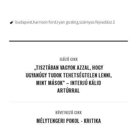
budapest
harrison ford
ryan gosling
szárnyas fejvadász 2
ELŐZŐ CIKK
„TISZTÁBAN VAGYOK AZZAL, HOGY
UGYANÚGY TUDOK TEHETSÉGTELEN LENNI,
MINT MÁSOK” – INTERJÚ KÁLID
ARTÚRRAL
KÖVETKEZŐ CIKK
MÉLYTENGERI POKOL - KRITIKA