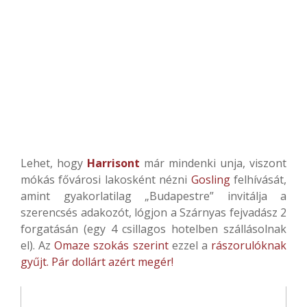
Lehet, hogy
Harrisont
már mindenki unja, viszont
mókás fővárosi lakosként nézni
Gosling
felhívását,
amint gyakorlatilag „Budapestre” invitálja a
szerencsés adakozót, lógjon a Szárnyas fejvadász 2
forgatásán (egy 4 csillagos hotelben szállásolnak
el). Az
Omaze
szokás szerint
ezzel a
rászorulóknak
gyűjt. Pár dollárt azért megér!