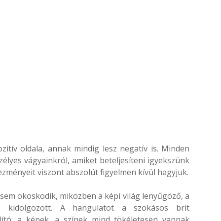
tív oldala, annak mindig lesz negatív is. Minden
zélyes vágyainkról, amiket beteljesíteni igyekszünk
ezményeit viszont abszolút figyelmen kívül hagyjuk.
 sem okoskodik, miközben a képi világ lenyűgöző, a
s kidolgozott. A hangulatot a szokásos brit
llító; a képek, a színek mind tökéletesen vannak