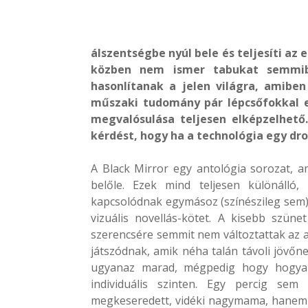
álszentségbe nyúl bele és teljesíti az
közben nem ismer tabukat semmibe
hasonlítanak a jelen világra, amibe
műszaki tudomány pár lépcsőfokkal el
megvalósulása teljesen elképzelhető.
kérdést, hogy ha a technológia egy dr
A Black Mirror egy antológia sorozat, a
belőle. Ezek mind teljesen különálló
kapcsolódnak egymásoz (színészileg sem) 
vizuális novellás-kötet. A kisebb szün
szerencsére semmit nem változtattak az a
játszódnak, amik néha talán távoli jövőne
ugyanaz marad, mégpedig hogy hogyan 
individuális szinten. Egy percig sem
megkeseredett, vidéki nagymama, hanem 