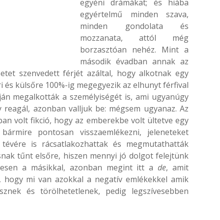
egyéni drámákat; és hiába
egyértelmű minden szava,
minden gondolata és
mozzanata, attól még
borzasztóan nehéz. Mint a
második évadban annak az
etet szenvedett férjét azáltal, hogy alkotnak egy
és külsőre 100%-ig megegyezik az elhunyt férfival
apján megalkották a személyiségét is, ami ugyanúgy
 reagál, azonban valljuk be: mégsem ugyanaz. Az
an volt fikció, hogy az emberekbe volt ültetve egy
 bármire pontosan visszaemlékezni, jeleneteket
a tévére is rácsatlakozhattak és megmutathatták
nak tűnt elsőre, hiszen mennyi jó dolgot felejtünk
vesen a másikkal, azonban megint itt a
de
, amit
, hogy mi van azokkal a negatív emlékekkel amik
znek és törölhetetlenek, pedig legszívesebben