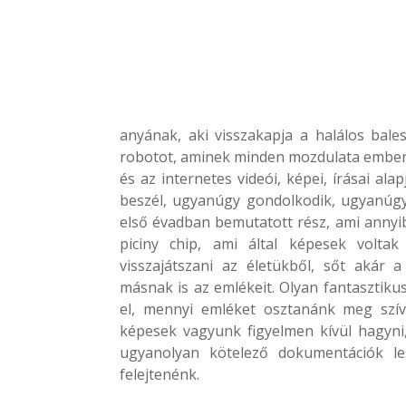
anyának, aki visszakapja a halálos bales
robotot, aminek minden mozdulata emberi 
és az internetes videói, képei, írásai al
beszél, ugyanúgy gondolkodik, ugyanúgy
első évadban bemutatott rész, ami annyib
piciny chip, ami által képesek voltak
visszajátszani az életükből, sőt akár 
másnak is az emlékeit. Olyan fantasztikus
el, mennyi emléket osztanánk meg szí
képesek vagyunk figyelmen kívül hagyni
ugyanolyan kötelező dokumentációk les
felejtenénk.