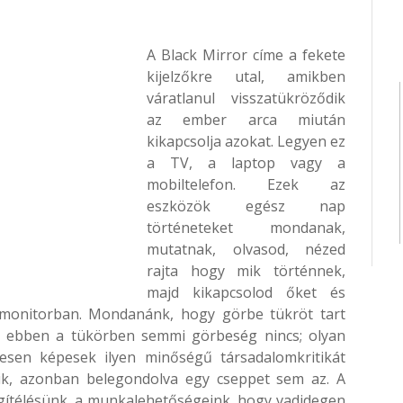
A Black Mirror címe a fekete
kijelzőkre utal, amikben
váratlanul visszatükröződik
az ember arca miután
kikapcsolja azokat. Legyen ez
a TV, a laptop vagy a
mobiltelefon. Ezek az
eszközök egész nap
történeteket mondanak,
mutatnak, olvasod, nézed
rajta hogy mik történnek,
majd kikapcsolod őket és
 monitorban. Mondanánk, hogy görbe tükröt tart
gy ebben a tükörben semmi görbeség nincs; olyan
vesen képesek ilyen minőségű társadalomkritikát
nik, azonban belegondolva egy cseppet sem az. A
egítélésünk, a munkalehetőségeink, hogy vadidegen