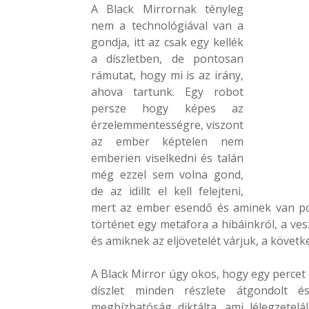
A Black Mirrornak tényleg
nem a technológiával van a
gondja, itt az csak egy kellék
a díszletben, de pontosan
rámutat, hogy mi is az irány,
ahova tartunk. Egy robot
persze hogy képes az
érzelemmentességre, viszont
az ember képtelen nem
emberien viselkedni és talán
még ezzel sem volna gond,
de az idillt el kell felejteni,
mert az ember esendő és aminek van pozi
történet egy metafora a hibáinkról, a ves
és amiknek az eljövetelét várjuk, a követk
A Black Mirror úgy okos, hogy egy percet
díszlet minden részlete átgondolt é
megbízhatóság diktálta, ami lélegzetelá