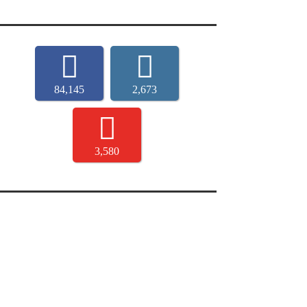
84,145
2,673
3,580