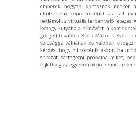
emberek hogyan pontoznak minket a k
eltúlzottnak tűnő történet alapjait m
reklámok, a virtuális térben való létezés
lemegy kutyába a hírnévért, a kommentek,
görgeti tovább a Black Mirror. Felveti,
valósággá válnának és valóban kivégez
kérdés, hogy mi történik akkor, ha minde
sorozat sértegetni próbálna miket, ped
fejlettség az egyetlen fikció benne, az e