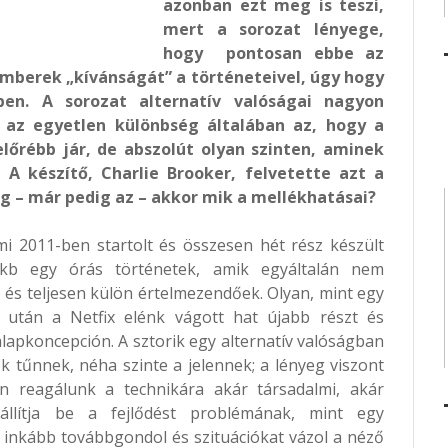
azonban ezt meg is teszi,
mert a sorozat lényege,
hogy pontosan ebbe az
 emberek „kívánságát” a történeteivel, úgy hogy
n. A sorozat alternatív valóságai nagyon
n az egyetlen különbség általában az, hogy a
őrébb jár, de abszolút olyan szinten, aminek
 A készítő, Charlie Brooker, felvetette azt a
og – már pedig az – akkor mik a mellékhatásai?
mi 2011-ben startolt és összesen hét rész készült
, kb egy órás történetek, amik egyáltalán nem
és teljesen külön értelmezendőek. Olyan, mint egy
et után a Netfix elénk vágott hat újabb részt és
lapkoncepción. A sztorik egy alternatív valóságban
k tűnnek, néha szinte a jelennek; a lényeg viszont
reagálunk a technikára akár társadalmi, akár
 állítja be a fejlődést problémának, mint egy
inkább továbbgondol és szituációkat vázol a néző