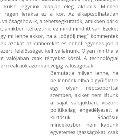
ülső jegyeink alapján elég aktuális. Minden
ár régen lerakta ez a kor. Az elkapcsolhatatlan
. A valóságshow-k, a tehetségkutatók, amikben bárki
 amikben ítélkezünk, ez mind mind itt van. Ezeket
 hogy mi lenne akkor, ha a „dögölj meg” kommentek
nék azokat az embereket és ebből egyenes jön a
zért felelősséget kell vállalnunk. Olyan mintha a
ig valójában csak tényeket közöl. A technológiai
mberi reakciók azonban végig valóságosak.
Bemutatja milyen lenne, ha
be lennénk oltva a gyűlöletre
egy olyan népcsoporttal
szemben, akiket nem látunk
a saját valójukban, viszont
politikailag engedélyezett a
kiirtásuk. Ráadásul
mindeközben nem kapunk
egyetemes igazságokat, csak