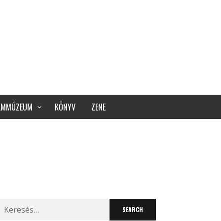
ILMMÚZEUM
KÖNYV
ZENE
Search
for: