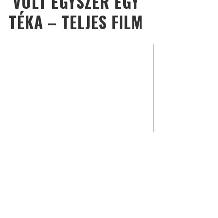
VOLT EGYSZER EGY
TÉKA – TELJES FILM