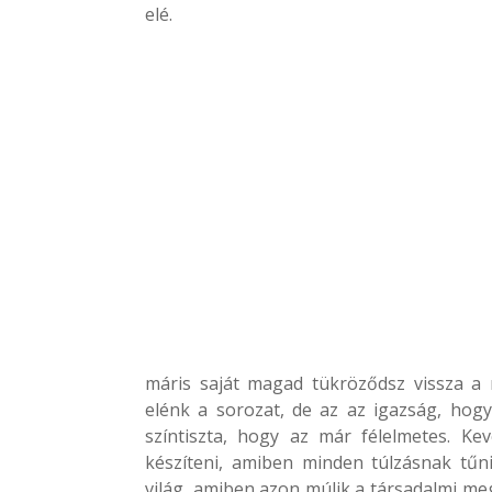
elé.
máris saját magad tükröződsz vissza a
elénk a sorozat, de az az igazság, ho
színtiszta, hogy az már félelmetes. Ke
készíteni, amiben minden túlzásnak tű
világ, amiben azon múlik a társadalmi m