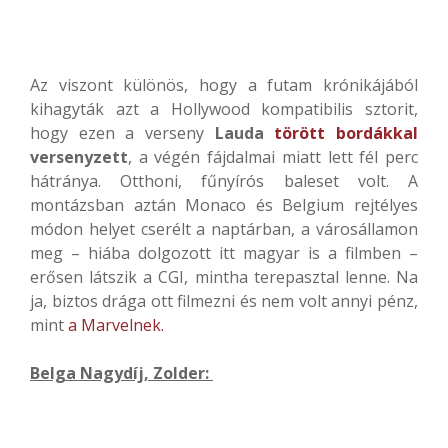
Az viszont különös, hogy a futam krónikájából
kihagyták azt a Hollywood kompatibilis sztorit,
hogy ezen a verseny
Lauda
törött bordákkal
versenyzett
, a végén fájdalmai miatt lett fél perc
hátránya. Otthoni, fűnyírós baleset volt. A
montázsban aztán Monaco és Belgium rejtélyes
módon helyet cserélt a naptárban, a városállamon
meg – hiába dolgozott itt magyar is a filmben –
erősen látszik a CGI, mintha terepasztal lenne. Na
ja, biztos drága ott filmezni és nem volt annyi pénz,
mint
a Marvelnek.
Belga Nagydíj, Zolder: