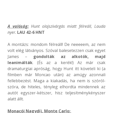
A valóság:
Hunt olajszivárgás miatt félreáll, Lauda
nyer.
LAU 42-6 HNT
A montázs: mondom félreáll! De neeeeem, az nem
volt elég látványos. Szóval balesetezzen csak egyet
James –
gondolták az alkotók, majd
leanimálták
. (És az a kerék!) Az már csak
dramaturgiai apróság, hogy Hunt itt követeli ki (a
filmben már Moncao után) az amúgy azonnali
fellebbezést. Maga a kiakadás, ha nem is szóról-
szóra, de hiteles, tényleg elhordta mindennek az
autót egyszer-kétszer, hisz teljesítménykényszer
alatt állt.
Monacói Nagydíj, Monte Carlo: