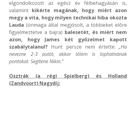
elgondolkozott az egész év félbehagyásán is,
valamint
kikérte magának, hogy miért azon
megy a vita, hogy milyen technikai hiba okozta
Lauda
(önmaga által megjósolt, a többieket előre
figyelmeztetve a bajra)
balesetét, és miért nem
azon, hogy James két győzelmet kapott
szabálytalanul?
Hunt persze nem értette:
„Ha
nevezne 2-3 autót, akkor tőlem is lophatnának
pontokat. Segítene Nikin.”
Osztrák (a régi Spielberg) és Holland
(Zandvoort) Nagydíj: