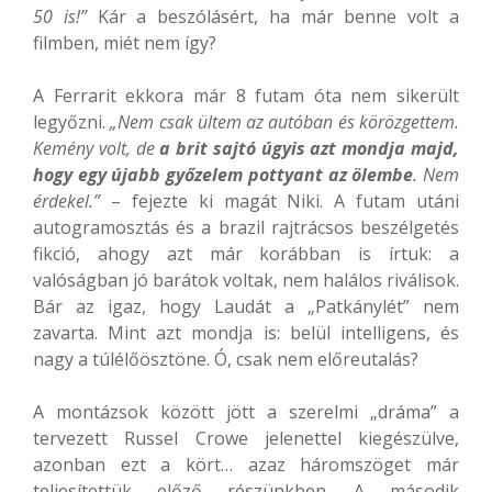
50 is!”
Kár a beszólásért, ha már benne volt a
filmben, miét nem így?
A Ferrarit ekkora már 8 futam óta nem sikerült
legyőzni.
„Nem csak ültem az autóban és körözgettem.
Kemény volt, de
a brit sajtó úgyis azt mondja majd,
hogy egy újabb győzelem pottyant az ölembe
. Nem
érdekel.”
– fejezte ki magát Niki. A futam utáni
autogramosztás és a brazil rajtrácsos beszélgetés
fikció, ahogy azt már korábban is írtuk: a
valóságban jó barátok voltak, nem halálos riválisok.
Bár az igaz, hogy Laudát a „Patkánylét” nem
zavarta. Mint azt mondja is: belül intelligens, és
nagy a túlélőösztöne. Ó, csak nem előreutalás?
A montázsok között jött a szerelmi „dráma” a
tervezett Russel Crowe jelenettel kiegészülve,
azonban ezt a kört… azaz háromszöget már
teljesítettük előző részünkben. A második