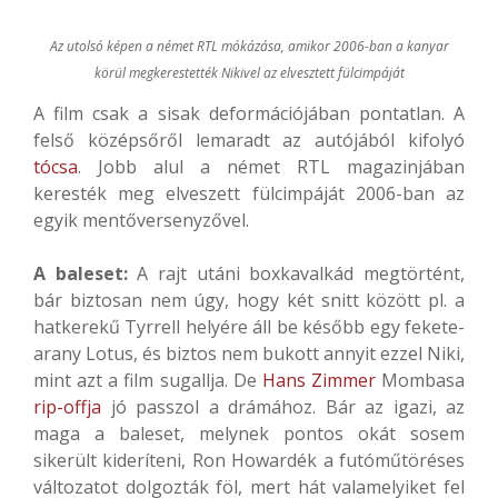
Az utolsó képen a német RTL mókázása, amikor 2006-ban a kanyar
körül megkerestették Nikivel az elvesztett fülcimpáját
A film csak a sisak deformációjában pontatlan. A
felső középsőről lemaradt az autójából kifolyó
tócsa
. Jobb alul a német RTL magazinjában
keresték meg elveszett fülcimpáját 2006-ban az
egyik mentőversenyzővel.
A baleset:
A rajt utáni boxkavalkád megtörtént,
bár biztosan nem úgy, hogy két snitt között pl. a
hatkerekű Tyrrell helyére áll be később egy fekete-
arany Lotus, és biztos nem bukott annyit ezzel Niki,
mint azt a film sugallja. De
Hans Zimmer
Mombasa
rip-offja
jó passzol a drámához. Bár az igazi, az
maga a baleset, melynek pontos okát sosem
sikerült kideríteni, Ron Howardék a futóműtöréses
változatot dolgozták föl, mert hát valamelyiket fel