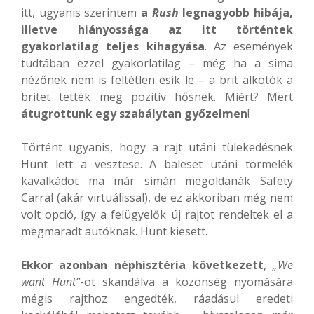
itt, ugyanis szerintem
a
Rush
legnagyobb hibája,
illetve hiányossága az itt történtek
gyakorlatilag teljes kihagyása
. Az események
tudtában ezzel gyakorlatilag – még ha a sima
nézőnek nem is feltétlen esik le – a brit alkotók a
britet tették meg pozitív hősnek. Miért? Mert
átugrottunk egy szabálytan győzelmen
!
Történt ugyanis, hogy a rajt utáni tülekedésnek
Hunt lett a vesztese. A baleset utáni törmelék
kavalkádot ma már simán megoldanák Safety
Carral (akár virtuálissal), de ez akkoriban még nem
volt opció, így a felügyelők új rajtot rendeltek el a
megmaradt autóknak. Hunt kiesett.
Ekkor azonban néphisztéria következett
,
„We
want Hunt”
-ot skandálva a közönség nyomására
mégis rajthoz engedték, ráadásul eredeti