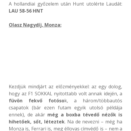
A hollandiai győzelem után Hunt utolérte Laudát:
LAU 58-56 HNT
Olasz Nagydíj, Monza:
Kezdjük mindjárt az előzményekkel: az egy dolog,
hogy az F1 SOKKAL nyitottabb volt annak idején, a
füvön fekvő fotóso
k, a három/többautós
csapatok (bár ezen futam egyik utolsó példája
ennek), de akár
még a boxba tévedő nézők is
hihetőek, sőt, léteztek
. Na de nevezni – még ha
Monza is, Ferrari is, meg éllovas címvédő is – nem a