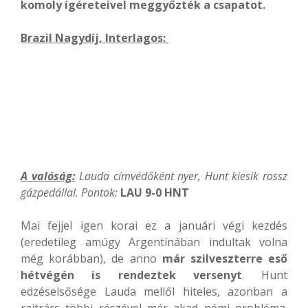
komoly ígéreteivel meggyőzték a csapatot.
Brazil Nagydíj, Interlagos
:
A valóság:
Lauda címvédőként nyer, Hunt kiesik rossz
gázpedállal. Pontok:
LAU 9-0 HNT
Mai fejjel igen korai ez a januári végi kezdés
(eredetileg amúgy Argentínában indultak volna
még korábban), de anno
már szilveszterre eső
hétvégén is rendeztek versenyt
. Hunt
edzéselsősége Lauda mellől hiteles, azonban a