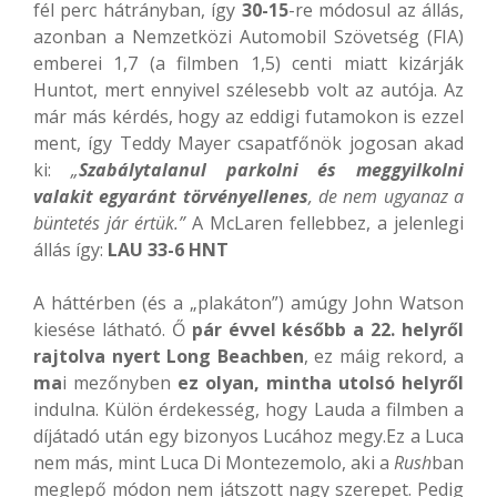
fél perc hátrányban, így
30-15
-re módosul az állás,
azonban a Nemzetközi Automobil Szövetség (FIA)
emberei 1,7 (a filmben 1,5) centi miatt kizárják
Huntot, mert ennyivel szélesebb volt az autója. Az
már más kérdés, hogy az eddigi futamokon is ezzel
ment, így Teddy Mayer csapatfőnök jogosan akad
ki:
„
Szabálytalanul parkolni és meggyilkolni
valakit egyaránt törvényellenes
, de nem ugyanaz a
büntetés jár értük.”
A McLaren fellebbez, a jelenlegi
állás így:
LAU 33-6 HNT
A háttérben (és a „plakáton”) amúgy John Watson
kiesése látható. Ő
pár évvel később a 22. helyről
rajtolva nyert Long Beachben
, ez máig rekord, a
ma
i mezőnyben
ez
olyan, mintha utolsó helyről
indulna. Külön érdekesség, hogy Lauda a filmben a
díjátadó után egy bizonyos Lucához megy.Ez a Luca
nem más, mint Luca Di Montezemolo, aki a
Rush
ban
meglepő módon nem játszott nagy szerepet. Pedig