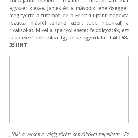
kockájából mehetett tovább – hivatalosan már
egyszer kiesve. James élt a második lehetőséggel,
megnyerte a futamot, de a Ferrari újfent megóvta
(ezúttal másfél centinél azért több indokkal) a
riválisokat. Mivel a spanyol esetet feldolgozták, ezt
is kötelező lett volna. Így kissé egyoldalú…
LAU 58-
35 HNT
„Niki a versenyt végig törött sebváltóval teljesítette. Ez