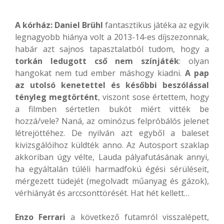
A kórház: Daniel Brühl
fantasztikus játéka az egyik
legnagyobb hiánya volt a 2013-14-es díjszezonnak,
habár azt sajnos tapasztalatból tudom, hogy a
torkán ledugott cső nem színjáték
: olyan
hangokat nem tud ember máshogy kiadni.
A pap
az utolsó kenetettel és későbbi beszólással
tényleg megtörtént
, viszont sose értettem, hogy
a filmben sértetlen bukót miért vitték be
hozzá/vele? Naná, az ominózus felpróbálós jelenet
létrejöttéhez. De nyilván azt egyből a baleset
kivizsgálóihoz küldték anno. Az Autosport szaklap
akkoriban úgy vélte, Lauda pályafutásának annyi,
ha egyáltalán túléli harmadfokú égési sérüléseit,
mérgezett tüdejét (megolvadt műanyag és gázok),
vérhiányát és arccsonttörését. Hat hét kellett…
Enzo Ferrari
a következő futamról visszalépett,