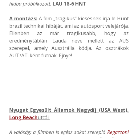
hiába próbálkozott.
LAU 18-6 HNT
A montázs:
A film „tragikus” kiesésnek írja le Hunt
brazil technikai hibáját, ami az autósport velejárója.
Ellenben az már tragikusabb, hogy az
eredménytáblán Lauda neve mellett az AUS
szerepel, amely Ausztrália kódja. Az osztrákok
AUT/AT-ként futnak. Ejnye!
Nyugat Egyesült Államok Nagydíj (USA West),
Long Beach
utcái:
A valóság: a filmben is egész sokat szereplő
Regazzoni