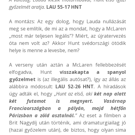
győzelmét aratja.
LAU 55-17 HNT
A montázs: Az egy dolog, hogy Lauda nullázását
meg se említik, de mi az a mondat, hogy a McLaren
„most már teljesen legális”? Miért, az újratervezés
óta nem volt az? Akkor Hunt svédországi ötödik
helye is menne a levesbe, nem?
A verseny után aztán a McLaren fellebbezését
elfogadva, Hunt
visszakapta a spanyol
győzelmet
is (az illegális autósat?), így az állás az
alábbira módosult:
LAU 52-26 HNT
.
A híradások
úgy adták el, hogy „
Hunt az első, aki
két nap alatt
két futamot is megnyert. Vasárnap
Franciaországban a pályán, majd hétfőn
Párizsban a zöld asztalnál.
”
Az eset a filmben a
Brit Nagydíj után történik, ami dramaturgiailag jó
(hazai győzelem után), de biztos, hogy olyan sima