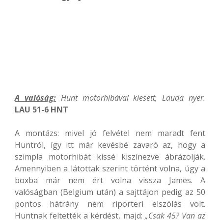
A valóság:
Hunt motorhibával kiesett, Lauda nyer.
LAU 51-6 HNT
A montázs: mivel jó felvétel nem maradt fent
Huntról, így itt már kevésbé zavaró az, hogy a
szimpla motorhibát kissé kiszínezve ábrázolják.
Amennyiben a látottak szerint történt volna, úgy a
boxba már nem ért volna vissza James. A
valóságban (Belgium után) a sajttájon pedig az 50
pontos hátrány nem riporteri elszólás volt.
Huntnak feltették a kérdést, majd:
„Csak 45? Van az