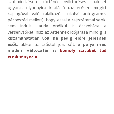
szabadedzésen történő nyílttöréses baleset
ugyanis olyannyira kitaláció (az erősen megírt
rajongóval való találkozós, utolsó autogramos
párbeszéd mellett), hogy azzal a rajtszámmal senki
sem indult. Lauda enélkül is összehívta a
versenyzőket, hisz az Ardennek időjárása mindig is
kiszámíthatatlan volt,
ha pedig előre jeleznek
esőt
, akkor az csőstül jön, sőt,
a pálya mai,
modern változatán is
komoly szitukat tud
eredményezni
.