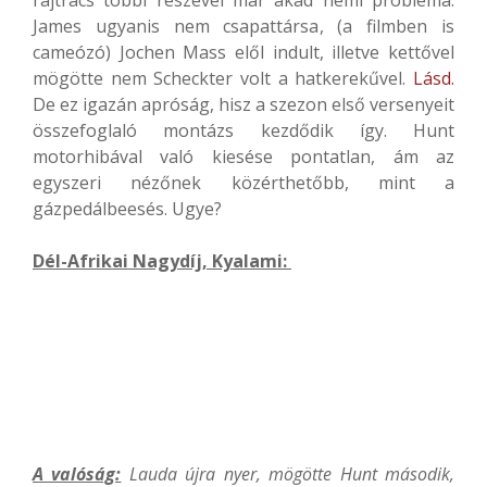
rajtrács többi részével már akad némi probléma.
James ugyanis nem csapattársa, (a filmben is
cameózó) Jochen Mass elől indult, illetve kettővel
mögötte nem Scheckter volt a hatkerekűvel.
Lásd.
De ez igazán apróság, hisz a szezon első versenyeit
összefoglaló montázs kezdődik így. Hunt
motorhibával való kiesése pontatlan, ám az
egyszeri nézőnek közérthetőbb, mint a
gázpedálbeesés. Ugye?
Dél-Afrikai Nagydíj, Kyalami:
A valóság:
Lauda újra nyer, mögötte Hunt második,