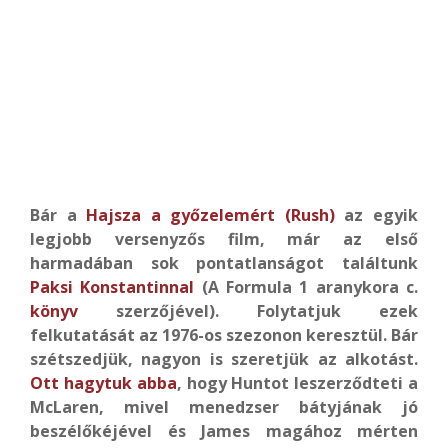
Bár a
Hajsza a győzelemért (Rush)
az egyik
legjobb versenyzős film, már az első
harmadában sok pontatlanságot találtunk
Paksi Konstantinnal
(A Formula 1 aranykora c.
könyv
szerzőjével). Folytatjuk ezek
felkutatását az 1976-os szezonon keresztül. Bár
szétszedjük, nagyon is szeretjük az alkotást.
Ott hagytuk abba
, hogy Huntot leszerződteti a
McLaren, mivel menedzser bátyjának jó
beszélőkéjével és James magához mérten