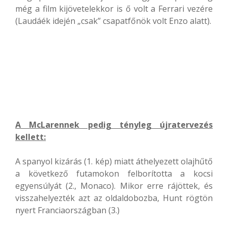
még a film kijövetelekkor is ő volt a Ferrari vezére
(Laudáék idején „csak” csapatfőnök volt Enzo alatt).
A McLarennek pedig tényleg újratervezés
kellett:
A spanyol kizárás (1. kép) miatt áthelyezett olajhűtő
a következő futamokon felborította a kocsi
egyensúlyát (2., Monaco). Mikor erre rájöttek, és
visszahelyezték azt az oldaldobozba, Hunt rögtön
nyert Franciaországban (3.)