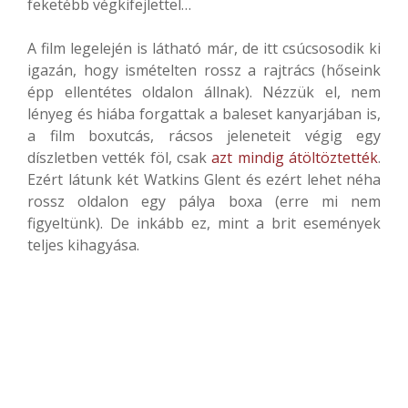
feketébb végkifejlettel…
A film legelején is látható már, de itt csúcsosodik ki
igazán, hogy ismételten rossz a rajtrács (hőseink
épp ellentétes oldalon állnak). Nézzük el, nem
lényeg és hiába forgattak a baleset kanyarjában is,
a film boxutcás, rácsos jeleneteit végig egy
díszletben vették föl, csak
azt mindig átöltöztették
.
Ezért látunk két Watkins Glent és ezért lehet néha
rossz oldalon egy pálya boxa (erre mi nem
figyeltünk). De inkább ez, mint a brit események
teljes kihagyása.