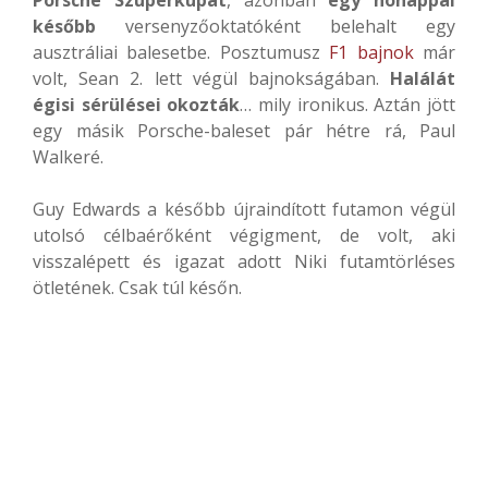
Porsche Szuperkupát
, azonban
egy hónappal
később
versenyzőoktatóként belehalt egy
ausztráliai balesetbe. Posztumusz
F1 bajnok
már
volt, Sean 2. lett végül bajnokságában.
Halálát
égisi sérülései okozták
… mily ironikus. Aztán jött
egy másik Porsche-baleset pár hétre rá, Paul
Walkeré.
Guy Edwards a később újraindított futamon végül
utolsó célbaérőként végigment, de volt, aki
visszalépett és igazat adott Niki futamtörléses
ötletének. Csak túl későn.