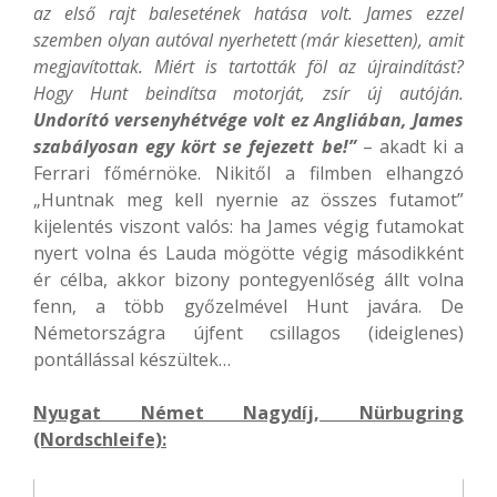
az első rajt balesetének hatása volt. James ezzel
szemben olyan autóval nyerhetett (már kiesetten), amit
megjavítottak. Miért is tartották föl az újraindítást?
Hogy Hunt beindítsa motorját, zsír új autóján.
Undorító versenyhétvége volt ez Angliában, James
szabályosan egy kört se fejezett be!”
– akadt ki a
Ferrari főmérnöke. Nikitől a filmben elhangzó
„Huntnak meg kell nyernie az összes futamot”
kijelentés viszont valós: ha James végig futamokat
nyert volna és Lauda mögötte végig másodikként
ér célba, akkor bizony pontegyenlőség állt volna
fenn, a több győzelmével Hunt javára. De
Németországra újfent csillagos (ideiglenes)
pontállással készültek…
Nyugat Német Nagydíj, Nürbugring
(Nordschleife):