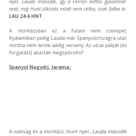
nyer, Lauda második, így a Ferrari kettős győzelmet
arat, míg Hunt ütközés miatt nem célba, csak falba ér.
LAU 24-6 HNT
A montázsban ez a futam nem szerepel,
Kyalamiban pedig Lauda már Spanyolországra utal,
mintha nem lenne addig verseny. Az utcai pályát (és
forgatást) akarták megspórolni?
Spanyol Nagydíj, Jarama:
A valóság és a montázs: Hunt nyer, Lauda második