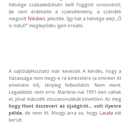
hétvége szabadedzésén kell! Függött orvosoktól,
de nem érdekelte a szakvélemény, a szándék
megvolt
Nikiben
, jelezték. Így hát a hétvége eleji „Ő
is indul?” meglepődés igen irreális.
A sajtótájékoztató már kevésbé. A kérdés, hogy a
házassága nem megy-e rá kinézetére (a sminket itt
emelném ki!), tényleg feltevődött. Nem ment.
Legalábbis nem erre. Marlene-nal 1991-ben váltak
el, jóval második visszavonulását követően. Az meg
hogy Hunt összeveri az újságírót… volt ilyenre
példa
, de nem itt. Ahogy arra se, hogy
Lauda
elé
került.