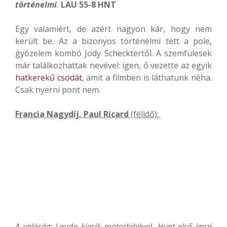
történelmi
.
LAU 55-8 HNT
Egy valamiért, de azért nagyon kár, hogy nem
került be. Az a bizonyos történelmi tett a pole,
győzelem kombó Jody Schecktertől. A szemfülesek
már találkozhattak nevével: igen, ő vezette az egyik
hatkerekű csodát
, amit a filmben is láthatunk néha.
Csak nyerni pont nem.
Francia Nagydíj, Paul Ricard
(félidő):
A valóság: Lauda kiesik motorhibával, Hunt első igazi