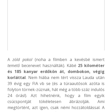
A
zöld pokol
(noha a filmben a kevésbé ismert
temető
becenevet használták). Kábé
25 kilométer
és 185 kanyar erdőkön át, dombokon, végig
korláttal
. Nem hiába nem tért vissza Lauda után
39 évig egy FIA vb se (és a túraautósok azóta is
folyton törnek-zúznak, hát még a több száz indulós
24 órás!). Azt hihetnénk, hogy a film egyik
csúcspontját tökéletesen ábrázolják. Ami
megtörtént, azt igen, csak némi hozzátoldással. A