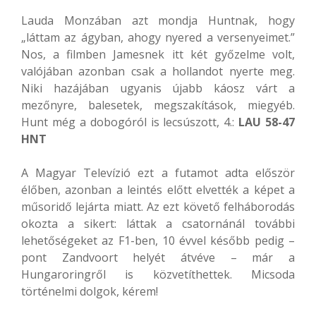
Lauda Monzában azt mondja Huntnak, hogy
„láttam az ágyban, ahogy nyered a versenyeimet.”
Nos, a filmben Jamesnek itt két győzelme volt,
valójában azonban csak a hollandot nyerte meg.
Niki hazájában ugyanis újabb káosz várt a
mezőnyre, balesetek, megszakítások, miegyéb.
Hunt még a dobogóról is lecsúszott, 4.:
LAU 58-47
HNT
A Magyar Televízió ezt a futamot adta először
élőben, azonban a leintés előtt elvették a képet a
műsoridő lejárta miatt. Az ezt követő felháborodás
okozta a sikert: láttak a csatornánál további
lehetőségeket az F1-ben, 10 évvel később pedig –
pont Zandvoort helyét átvéve – már a
Hungaroringről is közvetíthettek. Micsoda
történelmi dolgok, kérem!