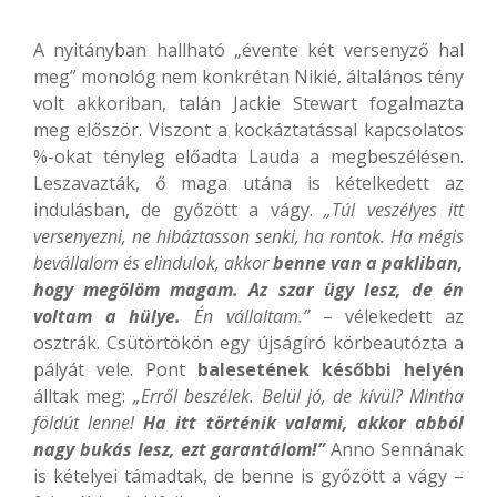
A nyitányban hallható „évente két versenyző hal
meg” monológ nem konkrétan Nikié, általános tény
volt akkoriban, talán Jackie Stewart fogalmazta
meg először. Viszont a kockáztatással kapcsolatos
%-okat tényleg előadta Lauda a megbeszélésen.
Leszavazták, ő maga utána is kételkedett az
indulásban, de győzött a vágy.
„Túl veszélyes itt
versenyezni, ne hibáztasson senki, ha rontok. Ha mégis
bevállalom és elindulok, akkor
benne van a pakliban,
hogy megölöm magam. Az szar ügy lesz, de én
voltam a hülye.
Én vállaltam.”
– vélekedett az
osztrák. Csütörtökön egy újságíró körbeautózta a
pályát vele. Pont
balesetének későbbi helyén
álltak meg:
„Erről beszélek. Belül jó, de kívül? Mintha
földút lenne!
Ha itt történik valami, akkor abból
nagy bukás lesz, ezt garantálom!”
Anno Sennának
is kételyei támadtak, de benne is győzött a vágy –