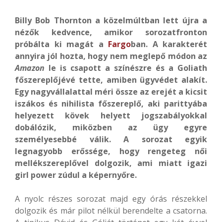
Billy Bob Thornton a közelmúltban lett újra a
nézők kedvence, amikor sorozatfronton
próbálta ki magát a
Fargo
ban. A karakterét
annyira jól hozta, hogy nem meglepő módon az
Amazon
le is csapott a színészre és a Goliath
főszereplőjévé tette, amiben ügyvédet alakít.
Egy nagyvállalattal méri össze az erejét a kicsit
iszákos és nihilista főszereplő, aki parittyába
helyezett kövek helyett jogszabályokkal
dobálózik, miközben az ügy egyre
személyesebbé válik. A sorozat egyik
legnagyobb erőssége, hogy rengeteg női
mellékszereplővel dolgozik, ami miatt igazi
girl power zúdul a képernyőre.
A nyolc részes sorozat majd egy órás részekkel
dolgozik és már pilot nélkül berendelte a csatorna.