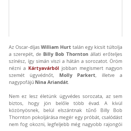
Az Oscar-díjas
William Hurt
talán egy kicsit túltolja
a szerepét, de
Billy Bob Thornton
állati erőteljes
színész, így simán viszi a hátán a sorozatot. Öröm
nézni a
Kártyavárból
jobban megismert nagyon
szemét ügyvédnőt,
Molly Parkert
, illetve a
nagypofájú
Nina Ariandát
.
Nem ez lesz életünk ügyvédes sorozata, az sem
biztos, hogy jön belőle több évad. A kívül
közönyösnek, belül elszántnak tűnő Billy Bob
Thornton pokoljárása megér egy próbát, csalódást
nem fog okozni, legfeljebb még nagyobb rajongói