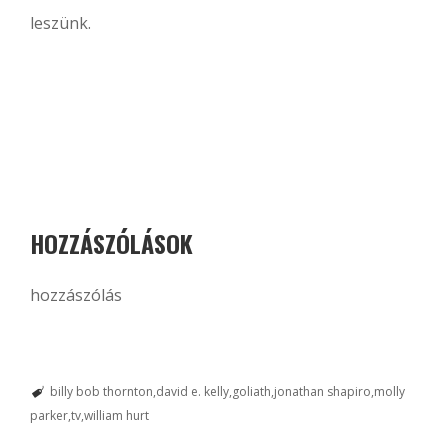
leszünk.
HOZZÁSZÓLÁSOK
hozzászólás
billy bob thornton
david e. kelly
goliath
jonathan shapiro
molly
parker
tv
william hurt