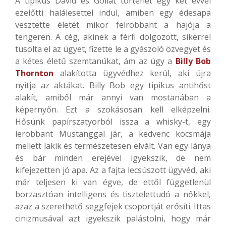
A tipikus Dávid és Góliát történet egy két évvel
ezelőtti halálesettel indul, amiben egy édesapa
vesztette életét mikor felrobbant a hajója a
tengeren. A cég, akinek a férfi dolgozott, sikerrel
tusolta el az ügyet, fizette le a gyászoló özvegyet és
a kétes életű szemtanúkat, ám az ügy a
Billy Bob
Thornton
alakította ügyvédhez kerül, aki újra
nyitja az aktákat. Billy Bob egy tipikus antihőst
alakít, amiből már annyi van mostanában a
képernyőn. Ezt a szokásosan kell elképzelni.
Hősünk papírszatyorból issza a whisky-t, egy
lerobbant Mustanggal jár, a kedvenc kocsmája
mellett lakik és természetesen elvált. Van egy lánya
és bár minden erejével igyekszik, de nem
kifejezetten jó apa. Az a fajta lecsúszott ügyvéd, aki
már teljesen ki van égve, de ettől függetlenül
borzasztóan intelligens és tisztelettudó a nőkkel,
azaz a szerethető seggfejek csoportját erősíti. Ittas
cinizmusával azt igyekszik palástolni, hogy már