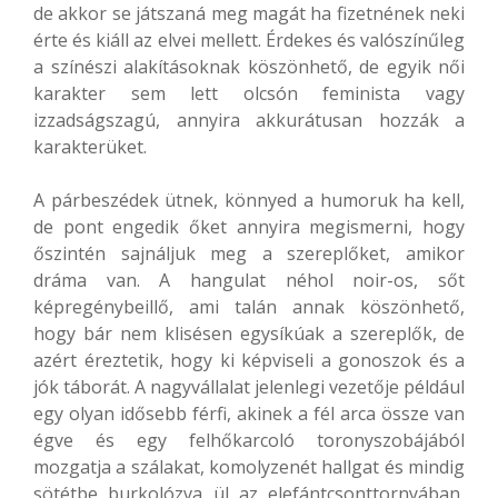
de akkor se játszaná meg magát ha fizetnének neki
érte és kiáll az elvei mellett. Érdekes és valószínűleg
a színészi alakításoknak köszönhető, de egyik női
karakter sem lett olcsón feminista vagy
izzadságszagú, annyira akkurátusan hozzák a
karakterüket.
A párbeszédek ütnek, könnyed a humoruk ha kell,
de pont engedik őket annyira megismerni, hogy
őszintén sajnáljuk meg a szereplőket, amikor
dráma van. A hangulat néhol noir-os, sőt
képregénybeillő, ami talán annak köszönhető,
hogy bár nem klisésen egysíkúak a szereplők, de
azért éreztetik, hogy ki képviseli a gonoszok és a
jók táborát. A nagyvállalat jelenlegi vezetője például
egy olyan idősebb férfi, akinek a fél arca össze van
égve és egy felhőkarcoló toronyszobájából
mozgatja a szálakat, komolyzenét hallgat és mindig
sötétbe burkolózva ül az elefántcsonttornyában,