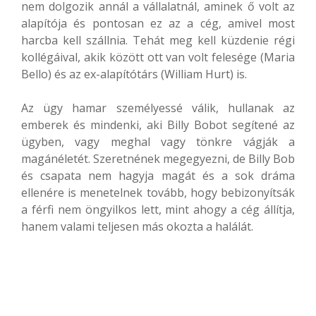
nem dolgozik annál a vállalatnál, aminek ő volt az
alapítója és pontosan ez az a cég, amivel most
harcba kell szállnia. Tehát meg kell küzdenie régi
kollégáival, akik között ott van volt felesége (Maria
Bello) és az ex-alapítótárs (William Hurt) is.
Az ügy hamar személyessé válik, hullanak az
emberek és mindenki, aki Billy Bobot segítené az
ügyben, vagy meghal vagy tönkre vágják a
magánéletét. Szeretnének megegyezni, de Billy Bob
és csapata nem hagyja magát és a sok dráma
ellenére is menetelnek tovább, hogy bebizonyítsák
a férfi nem öngyilkos lett, mint ahogy a cég állítja,
hanem valami teljesen más okozta a halálát.