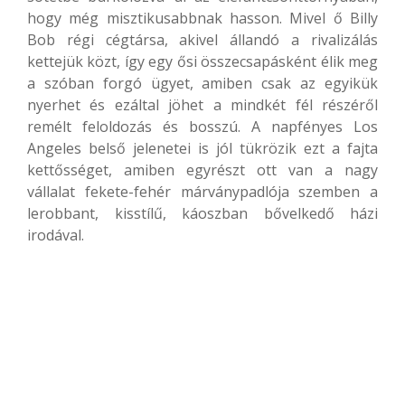
hogy még misztikusabbnak hasson. Mivel ő Billy
Bob régi cégtársa, akivel állandó a rivalizálás
kettejük közt, így egy ősi összecsapásként élik meg
a szóban forgó ügyet, amiben csak az egyikük
nyerhet és ezáltal jöhet a mindkét fél részéről
remélt feloldozás és bosszú. A napfényes Los
Angeles belső jelenetei is jól tükrözik ezt a fajta
kettősséget, amiben egyrészt ott van a nagy
vállalat fekete-fehér márványpadlója szemben a
lerobbant, kisstílű, káoszban bővelkedő házi
irodával.