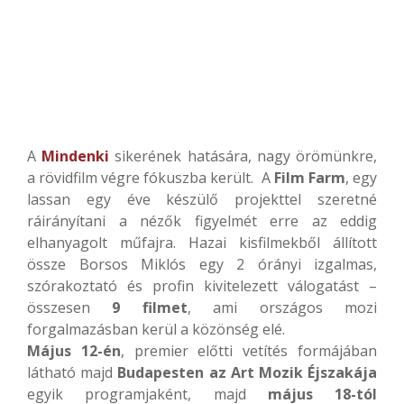
A
Mindenki
sikerének hatására, nagy örömünkre,
a rövidfilm végre fókuszba került. A
Film Farm
, egy
lassan egy éve készülő projekttel szeretné
ráirányítani a nézők figyelmét erre az eddig
elhanyagolt műfajra. Hazai kisfilmekből állított
össze Borsos Miklós egy 2 órányi izgalmas,
szórakoztató és profin kivitelezett válogatást –
összesen
9 filmet
, ami országos mozi
forgalmazásban kerül a közönség elé.
Május 12-én
, premier előtti vetítés formájában
látható majd
Budapesten az Art Mozik Éjszakája
egyik programjaként, majd
május 18-tól