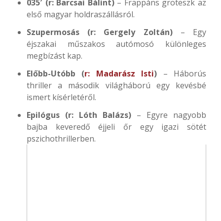
035′ (r: Barcsai Bálint)
– Frappáns groteszk az
első magyar holdraszállásról.
Szupermosás (r: Gergely Zoltán)
– Egy
éjszakai műszakos autómosó különleges
megbízást kap.
Előbb-Utóbb (
r: Madarász Isti
)
– Háborús
thriller a második világháború egy kevésbé
ismert kísérletéről.
Epilógus (r: Lóth Balázs)
– Egyre nagyobb
bajba keveredő éjjeli őr egy igazi sötét
pszichothrillerben.