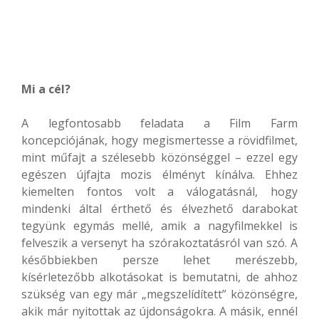
Mi a cél?
A legfontosabb feladata a Film Farm
koncepciójának, hogy megismertesse a rövidfilmet,
mint műfajt a szélesebb közönséggel – ezzel egy
egészen újfajta mozis élményt kínálva. Ehhez
kiemelten fontos volt a válogatásnál, hogy
mindenki által érthető és élvezhető darabokat
tegyünk egymás mellé, amik a nagyfilmekkel is
felveszik a versenyt ha szórakoztatásról van szó. A
későbbiekben persze lehet merészebb,
kísérletezőbb alkotásokat is bemutatni, de ahhoz
szükség van egy már „megszelídített” közönségre,
akik már nyitottak az újdonságokra. A másik, ennél