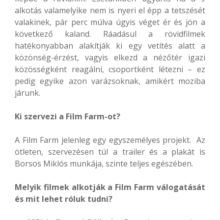
alkotás valamelyike nem is nyeri el épp a tetszését
valakinek, pár perc múlva úgyis véget ér és jön a
következő kaland. Ráadásul a rövidfilmek
hatékonyabban alakítják ki egy vetítés alatt a
közönség-érzést, vagyis elkezd a nézőtér igazi
közösségként reagálni, csoportként létezni – ez
pedig egyike azon varázsoknak, amikért moziba
járunk.
Ki szervezi a Film Farm-ot?
A Film Farm jelenleg egy egyszemélyes projekt. Az
ötleten, szervezésen túl a trailer és a plakát is
Borsos Miklós munkája, szinte teljes egészében.
Melyik filmek alkotják a Film Farm válogatását
és mit lehet róluk tudni?