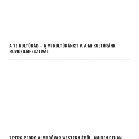
A TE KULTÚRÁD – A MI KULTÚRÁNK!? V. A MI KULTÚRÁNK
RÖVIDFILMFESZTIVÁL
1 PERC PEDRO ALMODÓVAR WESTERNJÉBŐL, AMIBEN ETHAN