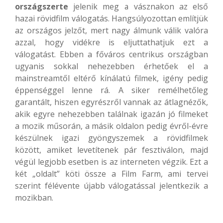
országszerte
jelenik meg a vásznakon az első
hazai rövidfilm válogatás. Hangsúlyozottan említjük
az országos jelzőt, mert nagy álmunk válik valóra
azzal, hogy vidékre is eljuttathatjuk ezt a
válogatást. Ebben a főváros centrikus országban
ugyanis sokkal nehezebben érhetőek el a
mainstreamtől eltérő kínálatú filmek, igény pedig
éppenséggel lenne rá. A siker remélhetőleg
garantált, hiszen egyrészről vannak az átlagnézők,
akik egyre nehezebben találnak igazán jó filmeket
a mozik műsorán, a másik oldalon pedig évről-évre
készülnek igazi gyöngyszemek a rövidfilmek
között, amiket levetítenek pár fesztiválon, majd
végül legjobb esetben is az interneten végzik. Ezt a
két „oldalt” köti össze a Film Farm, ami tervei
szerint félévente újabb válogatással jelentkezik a
mozikban.