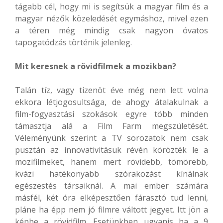
tágabb cél, hogy mi is segítsük a magyar film és a
magyar nézők közeledését egymáshoz, mivel ezen
a téren még mindig csak nagyon óvatos
tapogatódzás történik jelenleg.
Mit keresnek a rövidfilmek a mozikban?
Talán tíz, vagy tizenöt éve még nem lett volna
ekkora létjogosultsága, de ahogy átalakulnak a
film-fogyasztási szokások egyre több minden
támasztja alá a Film Farm megszületését.
Véleményünk szerint a TV sorozatok nem csak
pusztán az innovativitásuk révén körözték le a
mozifilmeket, hanem mert rövidebb, tömörebb,
kvázi hatékonyabb szórakozást kínálnak
egészestés társaiknál. A mai ember számára
másfél, két óra elképesztően fárasztó tud lenni,
pláne ha épp nem jó filmre váltott jegyet. Itt jön a
képbe a rövidfilm. Esetünkben ugyanis ha a 9