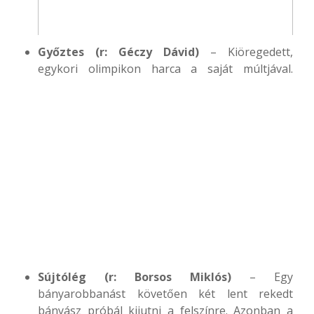
Győztes (r: Géczy Dávid)
– Kiöregedett,
egykori olimpikon harca a saját múltjával.
Sújtólég (r: Borsos Miklós)
– Egy
bányarobbanást követően két lent rekedt
bányász próbál kijutni a felszínre. Azonban a