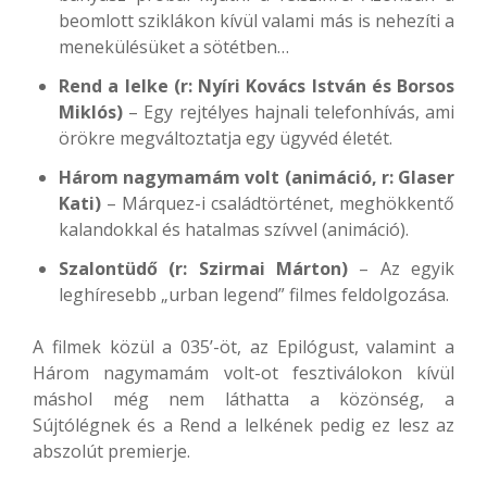
beomlott sziklákon kívül valami más is nehezíti a
menekülésüket a sötétben…
Rend a lelke (r: Nyíri Kovács István és Borsos
Miklós)
– Egy rejtélyes hajnali telefonhívás, ami
örökre megváltoztatja egy ügyvéd életét.
Három nagymamám volt (animáció, r: Glaser
Kati)
– Márquez-i családtörténet, meghökkentő
kalandokkal és hatalmas szívvel (animáció).
Szalontüdő (r: Szirmai Márton)
– Az egyik
leghíresebb „urban legend” filmes feldolgozása.
A filmek közül a 035’-öt, az Epilógust, valamint a
Három nagymamám volt-ot fesztiválokon kívül
máshol még nem láthatta a közönség, a
Sújtólégnek és a Rend a lelkének pedig ez lesz az
abszolút premierje.