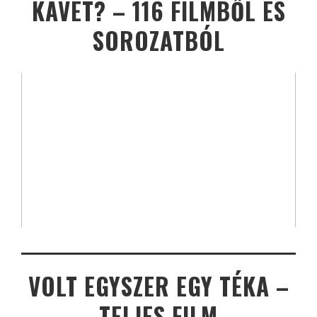
KÁVÉT? – 116 FILMBŐL ÉS
SOROZATBÓL
VOLT EGYSZER EGY TÉKA –
TELJES FILM