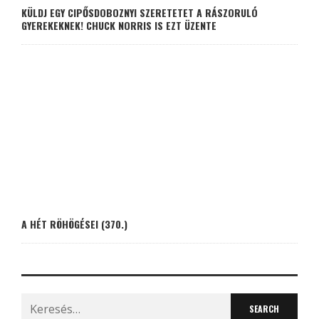
KÜLDJ EGY CIPŐSDOBOZNYI SZERETETET A RÁSZORULÓ
GYEREKEKNEK! CHUCK NORRIS IS EZT ÜZENTE
A HÉT RÖHÖGÉSEI (370.)
Search
for: