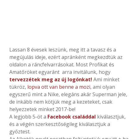
Lassan 8 évesek leszünk, meg itt a tavasz és a
megújulás ideje, ezért apránként megkezdtük az
oldalon a ráncfelvarrásokat. Most Profikat és
Amatőröket egyaránt arra invitálunk, hogy
tervezzétek meg az új logónkat!
Ami minket
tükröz,
lopva ott van benne a mozi
, ami olyan
egyszerű mint a Nike, elegáns akár Superman jele,
de inkább nem kötjük meg a kezeteket, csak
helyezzetek minket 2017-be!
A legjobb 5-öt a
Facebook családdal
kiválasztjuk,
és a végén szerkesztőségileg kiválasztjuk a
győztest.
Az Alkotók nevét posztban feltüntetjük együtt + ha