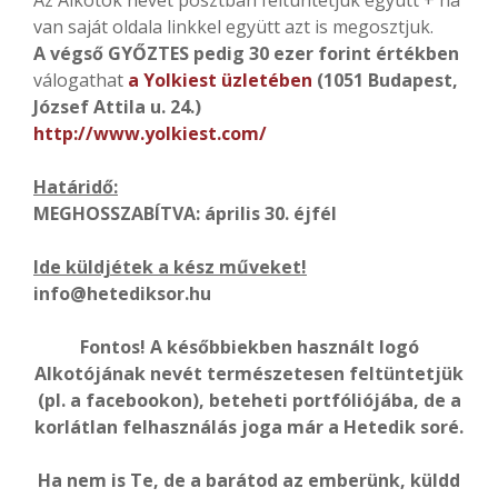
van saját oldala linkkel együtt azt is megosztjuk.
A végső GYŐZTES pedig
30 ezer forint értékben
válogathat
a Yolkiest üzletében
(1051 Budapest,
József Attila u. 24.)
http://www.yolkiest.com/
Határidő:
MEGHOSSZABÍTVA: április 30. éjfél
Ide küldjétek a kész műveket!
info@hetediksor.hu
Fontos! A későbbiekben használt logó
Alkotójának nevét természetesen feltüntetjük
(pl. a facebookon), beteheti portfóliójába, de a
korlátlan felhasználás joga már a Hetedik soré.
Ha nem is Te, de a barátod az emberünk, küldd