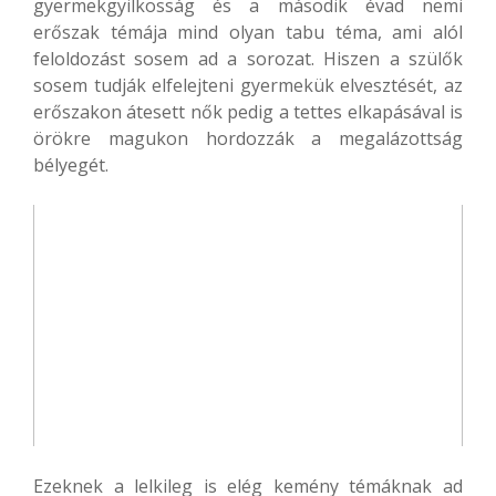
gyermekgyilkosság és a második évad nemi
erőszak témája mind olyan tabu téma, ami alól
feloldozást sosem ad a sorozat. Hiszen a szülők
sosem tudják elfelejteni gyermekük elvesztését, az
erőszakon átesett nők pedig a tettes elkapásával is
örökre magukon hordozzák a megalázottság
bélyegét.
Ezeknek a lelkileg is elég kemény témáknak ad