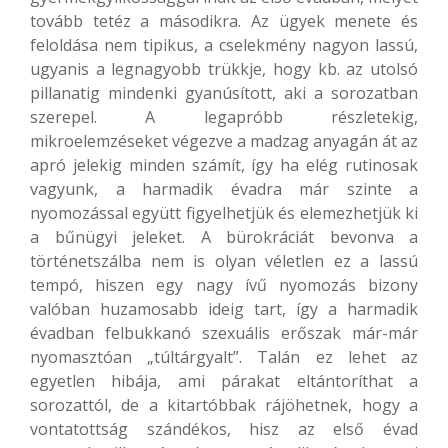
tovább tetéz a másodikra. Az ügyek menete és
feloldása nem tipikus, a cselekmény nagyon lassú,
ugyanis a legnagyobb trükkje, hogy kb. az utolsó
pillanatig mindenki gyanúsított, aki a sorozatban
szerepel. A legapróbb részletekig,
mikroelemzéseket végezve a madzag anyagán át az
apró jelekig minden számít, így ha elég rutinosak
vagyunk, a harmadik évadra már szinte a
nyomozással együtt figyelhetjük és elemezhetjük ki
a bűnügyi jeleket. A bürokráciát bevonva a
történetszálba nem is olyan véletlen ez a lassú
tempó, hiszen egy nagy ívű nyomozás bizony
valóban huzamosabb ideig tart, így a harmadik
évadban felbukkanó szexuális erőszak már-már
nyomasztóan „túltárgyalt”. Talán ez lehet az
egyetlen hibája, ami párakat eltántoríthat a
sorozattól, de a kitartóbbak rájöhetnek, hogy a
vontatottság szándékos, hisz az első évad