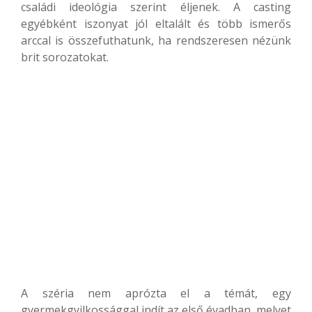
családi ideológia szerint éljenek. A casting
egyébként iszonyat jól eltalált és több ismerős
arccal is összefuthatunk, ha rendszeresen nézünk
brit sorozatokat.
A széria nem aprózta el a témát, egy
gyermekgyilkossággal indít az első évadban, melyet