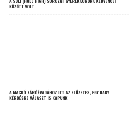
A SULI (HULL HIGH) SOROZAT GYEREKKORUNK KEDVENCEI
KÖZÖTT VOLT
A MACKÓ ZÁRÓÉVADÁHOZ ITT AZ ELŐZETES, EGY NAGY
KÉRDÉSRE VÁLASZT IS KAPUNK