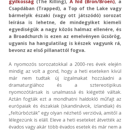
gyilkosság
(The Killing),
A híd (Bron/Broen)
, a
Csapdában (Trapped), a Top of the Lake vagy
bármelyik északi (vagy ott játszódó) sorozat
leírása is lehetne, de mindegyiket kiemeli
egyediségük a nagy közös halmaz ellenére, és
a Broadchurch is ezen az emelvényen ücsörög,
ugyanis ha hangulatilag is készek vagyunk rá,
bevonz az első pillanattól fogva.
A nyomozós sorozatokkal a 2000-res évek elején
mindig az volt a gond, hogy a heti eseteken kívül
már nem tudtak új izgalmakat hozzáadni a
dramaturgiához és a sztereotipikus
nyomozótársak is unalmassá és kiégetté váltak.
Aztán fogták ezt a mondhatni haldokló műfajt az
európaiak és északiak (skandinávok, izlandiak) és
„feltúrbózták” egy olyan nézhető verzióvá, amitől a
lélegezünk is eláll. Eleve a heti eseteket átvették az
évados vagy akár több évados esetek és már nem a