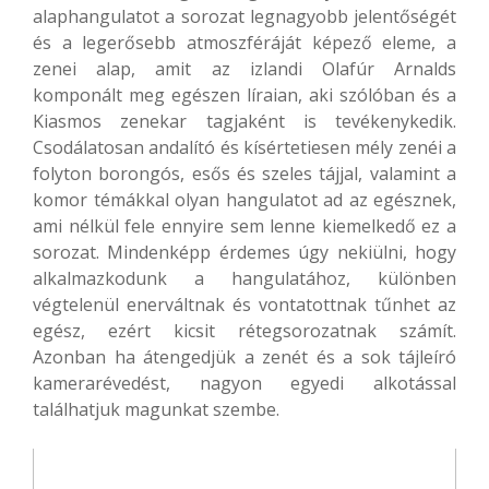
alaphangulatot a sorozat legnagyobb jelentőségét
és a legerősebb atmoszféráját képező eleme, a
zenei alap, amit az izlandi Olafúr Arnalds
komponált meg egészen líraian, aki szólóban és a
Kiasmos zenekar tagjaként is tevékenykedik.
Csodálatosan andalító és kísértetiesen mély zenéi a
folyton borongós, esős és szeles tájjal, valamint a
komor témákkal olyan hangulatot ad az egésznek,
ami nélkül fele ennyire sem lenne kiemelkedő ez a
sorozat. Mindenképp érdemes úgy nekiülni, hogy
alkalmazkodunk a hangulatához, különben
végtelenül enerváltnak és vontatottnak tűnhet az
egész, ezért kicsit rétegsorozatnak számít.
Azonban ha átengedjük a zenét és a sok tájleíró
kamerarévedést, nagyon egyedi alkotással
találhatjuk magunkat szembe.