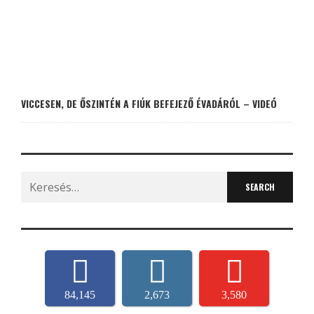
VICCESEN, DE ŐSZINTÉN A FIÚK BEFEJEZŐ ÉVADÁRÓL – VIDEÓ
Search
for:
84,145
2,673
3,580