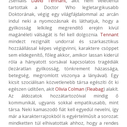
zseniális
David Tennant
, akit nem véletlenül
tartottak a Doctor Who legletargikusabb
Doktorának, végig egy világfájdalommal az arcán
indul neki a nyomozásnak és láthatjuk, hogy a
gyilkosság lelkileg megrendítő erején kívül
magánéleti válságát is fel kell dolgoznia.
Tennant
mindezt rezignált undorral és szarkasztikus
hozzáállással képes végigvinni, karaktere csöppet
sem elidegenítő, főleg akkor, amikor lassan kiderül
róla a hányatott sorsával kapcsolatos tragédiák
(lezáratlan gyilkosság, tönkrement házassága,
betegség, megromlott viszonya a lányával). Egy
kicsit szociálisan közvetlenebb társa egészíti őt ki
egészen üdítően, akit
Olivia Colman
(
Fleabag
) alakít.
Az áldozatok hozzátartozóival mindig ő
kommunikál, ugyanis sokkal empatikusabb, mint
társa. Neki kamaszodó fiát kell egyedül nevelni, így
már a karakterrajzokból is egyértelműsít a sorozat:
mindketten túl elhivatottak ahhoz, hogy a rendes