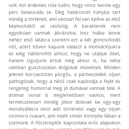
volt. Azt érdemes róla tudni, hogy nincs benne egy
perc belassulás se. Elég határozott irányba tart
mindig a történet, ami okosan fel van építve az első
képkockától az utolsóig. A karakterek nem
egysíkúan vannak ábrázolva, hisz hiába lenne
nehéz első látásra szeretni ezt a két gonoszkodó
nőt, azért bőven kapunk választ a motivációjukra
és elég háttérinfót ahhoz, hogy ne utáljuk őket,
hanem izguljunk értük még akkor is, ha néha
valóban gusztustalan dolgokat művelnek. Minden
jelenet borzasztóan pörgős, a párbeszédek olyan
pattogósak, hogy a néző csak kapkodja a fejét és
rengeteg humorral meg jó dumával vannak tele. A
drámai vonal is meglehetősen vaskos, mert
természetesen mindig jókor dobnak be egy-egy
moralizálásra okot adó történést vagy egy olyan
szomorú csavart, ami miatt simán könnybe lában a
szemünk. A főszereplők kapcsolata erős alapokon