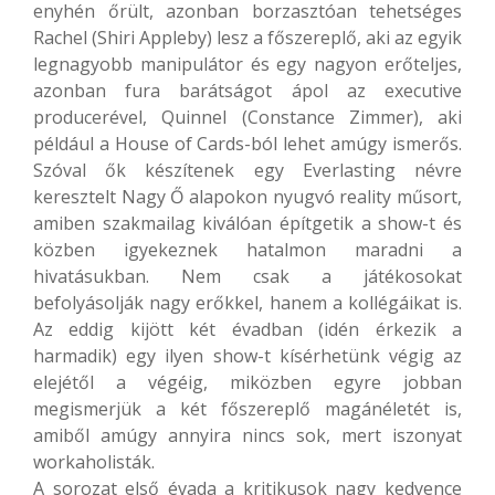
enyhén őrült, azonban borzasztóan tehetséges
Rachel (Shiri Appleby) lesz a főszereplő, aki az egyik
legnagyobb manipulátor és egy nagyon erőteljes,
azonban fura barátságot ápol az executive
producerével, Quinnel (Constance Zimmer), aki
például a House of Cards-ból lehet amúgy ismerős.
Szóval ők készítenek egy Everlasting névre
keresztelt Nagy Ő alapokon nyugvó reality műsort,
amiben szakmailag kiválóan építgetik a show-t és
közben igyekeznek hatalmon maradni a
hivatásukban. Nem csak a játékosokat
befolyásolják nagy erőkkel, hanem a kollégáikat is.
Az eddig kijött két évadban (idén érkezik a
harmadik) egy ilyen show-t kísérhetünk végig az
elejétől a végéig, miközben egyre jobban
megismerjük a két főszereplő magánéletét is,
amiből amúgy annyira nincs sok, mert iszonyat
workaholisták.
A sorozat első évada a kritikusok nagy kedvence