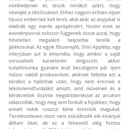
viselkedjenek és teszik mindezt azért, hogy
növeljék a nézőszámot. Ehhez nagyon erősen olyan
típusú embernek kell lenni, akik akár az anyjukat is
eladnák egy marék aprópénzért, hiszen ezek az
eseménysorok sokszor függenek össze azzal, hogy
hihetetlen megalázó helyzetbe terelik a
játékosokat. Az egyik főszereplő, Shiri Appleby, egy
interjúban azt is elmondta, hogy amikor a saját
sorozatbeli karakterén dolgozott, akkor
kutatómunka gyanánt leült beszélgetni pár ilyen
műsor valódi producerével, akiknek feltette azt a
kérdést a hallottak után, hogy nem éreznek e
lelkiismeretfurdalást amiatt, amit művelnek és a
kérdezettek őszinte megdöbbenéssel az arcukon
válaszolták, hogy meg sem fordult a fejükben, hogy
emiatt nekik rosszul kéne érezniük magukat.
Természetesen most nem esküdtszék elé kívánjuk
állítani őket, de ez a felvezető elég fontos