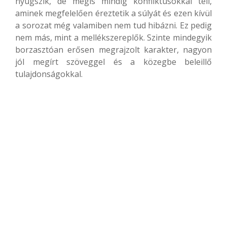
nyugszik, de mégis mindig konfliktusokkal teli,
aminek megfelelően éreztetik a súlyát és ezen kívül
a sorozat még valamiben nem tud hibázni. Ez pedig
nem más, mint a mellékszereplők. Szinte mindegyik
borzasztóan erősen megrajzolt karakter, nagyon
jól megírt szöveggel és a közegbe beleillő
tulajdonságokkal.