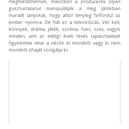
megfektethetnek, miközben a producerek olyan
gusztustalanul manipulálják a még játékban
maradt lányokat, hogy attól tényleg felfordul az
ember nyomra. De hát ez a televíziózás. Vér kell,
könnyek, dráma, játék, sziréna, harc, szex, vagyis
minden, ami az eddigi évek tévés tapasztalatait
figyelembe véve a nézők ki mondott vagy ki nem
mondott óhaját szolgálja ki.