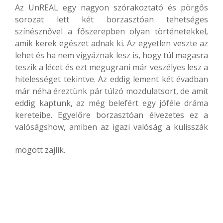
Az UnREAL egy nagyon szórakoztató és pörgős
sorozat lett két borzasztóan tehetséges
színésznővel a főszerepben olyan történetekkel,
amik kerek egészet adnak ki. Az egyetlen veszte az
lehet és ha nem vigyáznak lesz is, hogy túl magasra
teszik a lécet és ezt megugrani már veszélyes lesz a
hitelességet tekintve. Az eddig lement két évadban
már néha éreztünk pár túlzó mozdulatsort, de amit
eddig kaptunk, az még belefért egy jóféle dráma
kereteibe. Egyelőre borzasztóan élvezetes ez a
valóságshow, amiben az igazi valóság a kulisszák
mögött zajlik.