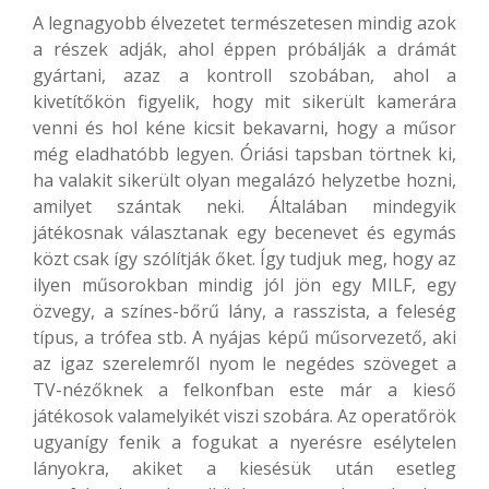
A legnagyobb élvezetet természetesen mindig azok
a részek adják, ahol éppen próbálják a drámát
gyártani, azaz a kontroll szobában, ahol a
kivetítőkön figyelik, hogy mit sikerült kamerára
venni és hol kéne kicsit bekavarni, hogy a műsor
még eladhatóbb legyen. Óriási tapsban törtnek ki,
ha valakit sikerült olyan megalázó helyzetbe hozni,
amilyet szántak neki. Általában mindegyik
játékosnak választanak egy becenevet és egymás
közt csak így szólítják őket. Így tudjuk meg, hogy az
ilyen műsorokban mindig jól jön egy MILF, egy
özvegy, a színes-bőrű lány, a rasszista, a feleség
típus, a trófea stb. A nyájas képű műsorvezető, aki
az igaz szerelemről nyom le negédes szöveget a
TV-nézőknek a felkonfban este már a kieső
játékosok valamelyikét viszi szobára. Az operatőrök
ugyanígy fenik a fogukat a nyerésre esélytelen
lányokra, akiket a kiesésük után esetleg