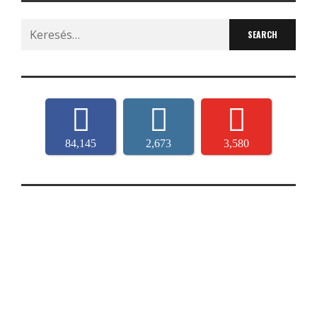
Search
for:
84,145
2,673
3,580