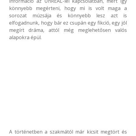
információ az UnREAL-lel kapcsolatban, mert így
könnyebb megérteni, hogy mi is volt maga a
sorozat múzsája és könnyebb lesz azt is
elfogadnunk, hogy bár ez csupán egy fikció, egy jól
megírt dráma, attól még meglehetősen valós
alapokra épül.
A történetben a szakmától már kicsit megtört és