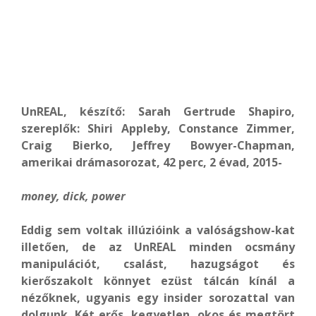
UnREAL, készítő: Sarah Gertrude Shapiro,
szereplők: Shiri Appleby, Constance Zimmer,
Craig Bierko, Jeffrey Bowyer-Chapman,
amerikai drámasorozat, 42 perc, 2 évad, 2015-
money, dick, power
Eddig sem voltak illúzióink a valóságshow-kat
illetően, de az UnREAL minden ocsmány
manipulációt, csalást, hazugságot és
kierőszakolt könnyet ezüst tálcán kínál a
nézőknek, ugyanis egy insider sorozattal van
dolgunk. Két erős, kegyetlen, okos és megtört