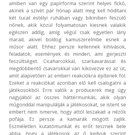
amiben van egy papírforma szerint helyes fickó,
akinek a szívét pár hónap alatt meg kell hódítani
két tucat estélyi ruhában vagy bikiniben feszülő
nőnek, akik közül folyamatosan kiesnek valakik
egészen addig, amíg végül csak egyetlen lány
marad, akivel boldog kamuszerelmbe esnek a
műsor alatt. Ehhez persze kellennek kihívások,
feladatok, események és minden, ami gerjeszti
feszültséget. Cicaharcokkal, szarkavarással és
megdöbbentő csavarokkal van kikövezve ez az út,
amit alapvetően az emberi reakciókra építenek föl.
Ezeket a reakciókat azonban elő kell csalogatni a
játékosokból. Erre valók a producerek meg úgy
nagyjából az összes háttérmunkás, akik olyan
műgonddal manipulálják a játékosokat, se istent se
embert nem ismerve, hogy attól leszakad a nézők
pofája. Ez persze a kamarák mögött zajlik.
Eszméletlen kutatómunkát és erőt tesznek bele
abba, hogy a játékosok az ő kedvük szerint