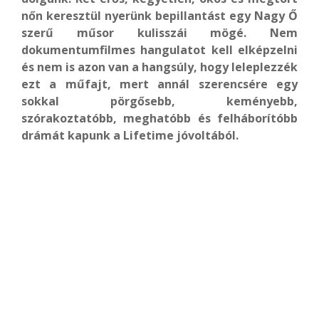
nőn keresztül nyerünk bepillantást egy Nagy Ő
szerű műsor kulisszái mögé. Nem
dokumentumfilmes hangulatot kell elképzelni
és nem is azon van a hangsúly, hogy leleplezzék
ezt a műfajt, mert annál szerencsére egy
sokkal pörgősebb, keményebb,
szórakoztatóbb, meghatóbb és felháborítóbb
drámát kapunk a Lifetime jóvoltából.