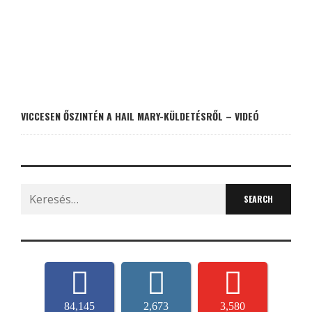
VICCESEN ŐSZINTÉN A HAIL MARY-KÜLDETÉSRŐL – VIDEÓ
Search
for:
84,145
2,673
3,580