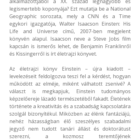
alkalmazottjából a XX. század legnagyobb és
legismertebb koponyája? Ezt mutatja be a National
Geographic sorozata, mely a CNN és a Time
egykori igazgatója, Walter Isaacson Einsten: His
Life and Universe című, 2007-ben megjelent
könyvén alapul. Isaacson neve a Steve Jobs film
kapcsán is ismerős lehet, de Benjamin Franklinről
és Kissingerről is írt életrajzi könyvet.
Az életrajzi könyv Einstein – újra kiadott –
levelezéseit feldolgozva teszi fel a kérdést, hogyan
működött az elméje, miként válhatott zsenivé? A
választ is megkapjuk, Einstein tudományos
képzelőereje lázadó természetéből fakadt. Életének
története a kreativitás és a szabadság kapcsolatára
szolgál bizonyítékul. Miközben az élénk fantáziájú,
nehéz házasságban élő szeszélyes szabadalmi
jegyző nem tudott tanári állást és doktorátust
szerezni, a kozmosz teremtőjének