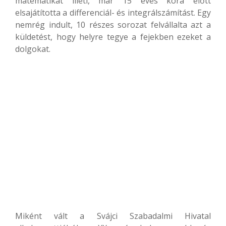
matematikát illeti, már 15 éves kora előtt
elsajátította a differenciál- és integrálszámítást. Egy
nemrég indult, 10 részes sorozat felvállalta azt a
küldetést, hogy helyre tegye a fejekben ezeket a
dolgokat.
Miként vált a Svájci Szabadalmi Hivatal