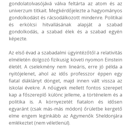
gondolatolvasójává válva feltárta az atom és az
univerzum titkait. Megkérdőjelezte a hagyományos
gondolkodást és rácsodálkozott mindenre. Politikai
és erkölcsi hitvallásának alapját a szabad
gondolkodás, a szabad élek és a szabad egyén
képezte.
Az első évad a szabadalmi ügyintézőtől a relativitás
elméletén dolgozó fizikusig követi nyomon Einstein
életét. A cselekmény nem lineáris, erre jó példa a
nyitójelenet, ahol az idős professzor éppen egy
fiatal diáklányt dönget, majd innen vált vissza az
iskolai évekre. A nőügyek mellett fontos szerepet
kap a főszereplő különc jelleme, a történelem és a
politika is. A környezetét fiatalon és idősen
egyaránt (csak más-más módon) őrületbe kergető
elme engem leginkább az Agymenők Sheldonjára
emlékeztet (nem véletlenül).