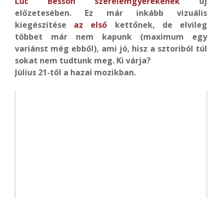
Luc Besson szerelemgyerekének
új
előzetesében. Ez már inkább vizuális
kiegészítése
az első
kettőnek, de elvileg
többet már nem kapunk (maximum egy
variánst még ebből), ami jó, hisz a sztoriból túl
sokat nem tudtunk meg. Ki várja?
Július 21-től a hazai mozikban.