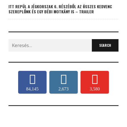
ITT REPÜL A JÉGKORSZAK 6. RÉSZÉBŐL AZ ÖSSZES KEDVENC
SZEREPLŐNK ÉS EGY BÉBI MOTKÁNY IS – TRAILER
Search
for:
84,145
2,673
3,580