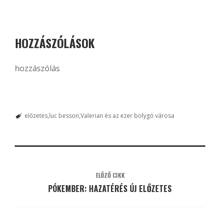
HOZZÁSZÓLÁSOK
hozzászólás
előzetes
luc besson
Valerian és az ezer bolygó városa
ELŐZŐ CIKK
PÓKEMBER: HAZATÉRÉS ÚJ ELŐZETES