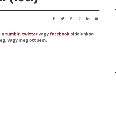
t a
tumblr
,
twitter
vagy
facebook
oldalunkon
eg, vagy még ott sem.