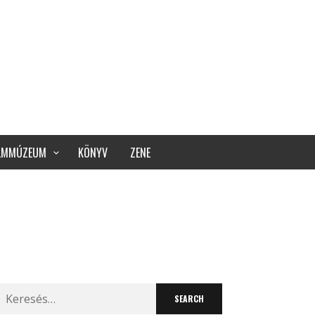
ILMMÚZEUM
KÖNYV
ZENE
Search
for: