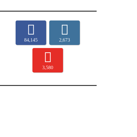
84,145
2,673
3,580