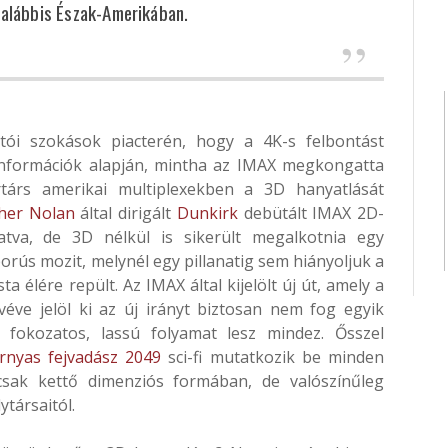
galábbis Észak-Amerikában.
tói szokások piacterén, hogy a 4K-s felbontást
 információk alapján, mintha az IMAX megkongatta
társ amerikai multiplexekben a 3D hanyatlását
her Nolan
által dirigált
Dunkirk
debütált IMAX 2D-
tva, de 3D nélkül is sikerült megalkotnia egy
borús mozit, melynél egy pillanatig sem hiányoljuk a
ta élére repült. Az IMAX által kijelölt új út, amely a
éve jelöl ki az új irányt biztosan nem fog egyik
y fokozatos, lassú folyamat lesz mindez. Ősszel
rnyas fejvadász 2049
sci-fi mutatkozik be minden
csak kettő dimenziós formában, de valószínűleg
társaitól.