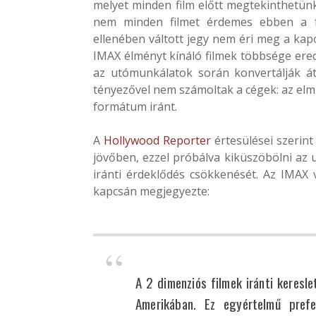
melyet minden film előtt megtekinthetün
nem minden filmet érdemes ebben a f
ellenében váltott jegy nem éri meg a kap
IMAX élményt kínáló filmek többsége ered
az utómunkálatok során konvertálják át
tényezővel nem számoltak a cégek: az elmú
formátum iránt.
A
Hollywood Reporter
értesülései szerint
jövőben, ezzel próbálva kiküszöbölni az
iránti érdeklődés csökkenését. Az IMAX v
kapcsán megjegyezte:
A 2 dimenziós filmek iránti keresl
Amerikában. Ez egyértelmű pref