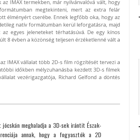
k az IMAX termekben, már nyilvánvalóvá vált, hogy
ormátumban megtekinteni, mert az extra felár
ott élményért cserébe. Ennek legfőbb oka, hogy az
etileg natív formátumban kerül leforgatásra, majd
 az egyes jeleneteket térhatásúvá. De egy kínos
lt 8 évben a közönség teljesen érzéketlenné vált a
 az IMAX vállalat több 2D-s film rögzítését tervezi a
 utóbbi időkben mélyzuhanásba kezdett 3D-s filmek
állalat vezérigazgatója, Richard Gelfond a döntés
et jócskán meghaladja a 3D-sek irántit Észak-
erenciája annak, hogy a fogyasztók a 2D