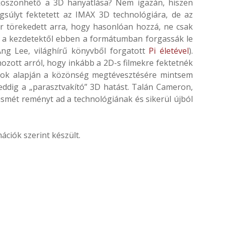
köszönhető a 3D hanyatlása? Nem igazán, hiszen
súlyt fektetett az IMAX 3D technológiára, de az
r törekedett arra, hogy hasonlóan hozzá, ne csak
r a kezdetektől ebben a formátumban forgassák le
Ang Lee, világhírű könyvből forgatott
Pi életével
).
 hozott arról, hogy inkább a 2D-s filmekre fektetnék
latok alapján a közönség megtévesztésére mintsem
eddig a „parasztvakító” 3D hatást. Talán Cameron,
 ismét reményt ad a technológiának és sikerül újból
mációk szerint készült.