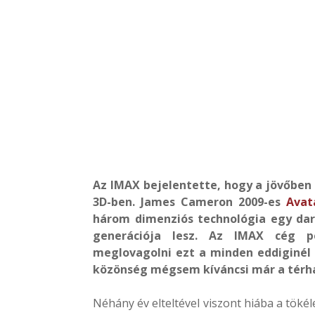
Az IMAX bejelentette, hogy a jövőben 
3D-ben. James Cameron 2009-es
Avat
három dimenziós technológia egy dar
generációja lesz. Az IMAX cég pe
meglovagolni ezt a minden eddiginél 
közönség mégsem kíváncsi már a térha
Néhány év elteltével viszont hiába a tökél