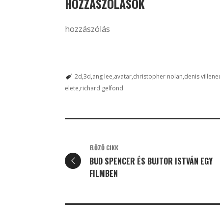
HOZZÁSZÓLÁSOK
hozzászólás
2d
3d
ang lee
avatar
christopher nolan
denis villene
elete
richard gelfond
ELŐZŐ CIKK
BUD SPENCER ÉS BUJTOR ISTVÁN EGY
FILMBEN