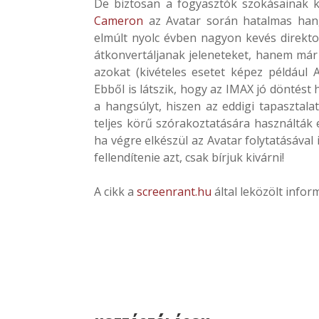
De biztosan a fogyasztók szokásainak 
Cameron
az Avatar során hatalmas hang
elmúlt nyolc évben nagyon kevés direkto
átkonvertáljanak jeleneteket, hanem má
azokat (kivételes esetet képez például 
Ebből is látszik, hogy az IMAX jó döntést
a hangsúlyt, hiszen az eddigi tapaszta
teljes körű szórakoztatására használták 
ha végre elkészül az Avatar folytatásával
fellendítenie azt, csak bírjuk kivárni!
A cikk a
screenrant.hu
által leközölt infor