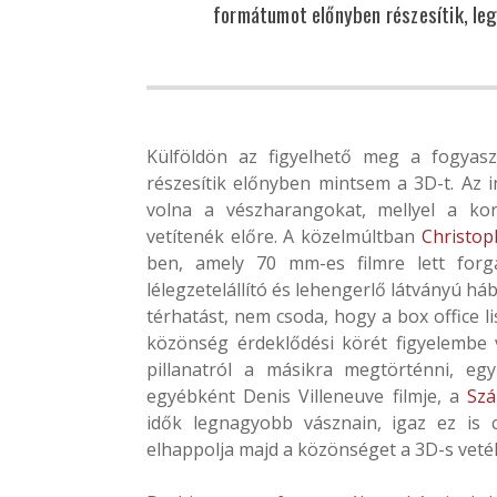
formátumot előnyben részesítik, le
Külföldön az figyelhető meg a fogyasz
részesítik előnyben mintsem a 3D-t. Az
volna a vészharangokat, mellyel a kor
vetítenék előre. A közelmúltban
Christop
ben, amely 70 mm-es filmre lett forga
lélegzetelállító és lehengerlő látványú há
térhatást, nem csoda, hogy a box office lis
közönség érdeklődési körét figyelembe v
pillanatról a másikra megtörténni, eg
egyébként Denis Villeneuve filmje, a
Szá
idők legnagyobb vásznain, igaz ez is 
elhappolja majd a közönséget a 3D-s vetély