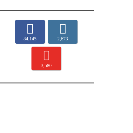
84,145
2,673
3,580