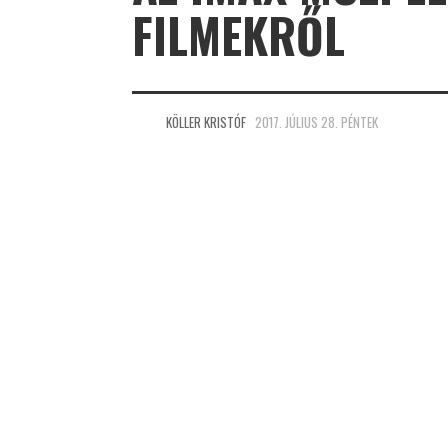
FILMEKRŐL
KÖLLER KRISTÓF
2017. JÚLIUS 28. PÉNTEK