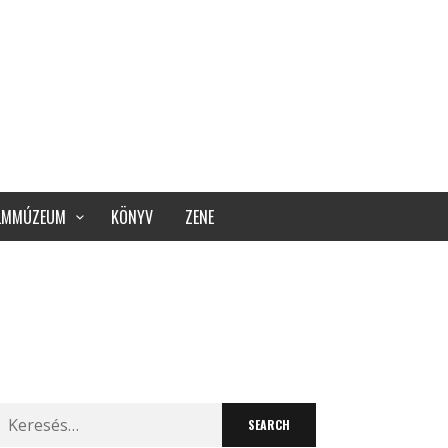
ILMMÚZEUM
KÖNYV
ZENE
Search
for: