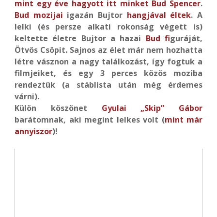
mint egy éve hagyott itt minket Bud Spencer
.
Bud mozijai
igazán Bujtor
hangjával éltek
. A
lelki (és persze alkati rokonság végett is)
keltette életre Bujtor a hazai
Bud f
iguráját,
Ötvös Csöpit. Sajnos az élet már nem hozhatta
létre vásznon a nagy találkozást, így fogtuk a
filmjeiket, és egy 3 perces közös moziba
rendeztük (a stáblista után még érdemes
várni).
Külön köszönet
Gyulai „Skip” Gábor
barátomnak, aki megint lelkes volt (
mint már
annyiszor
)!