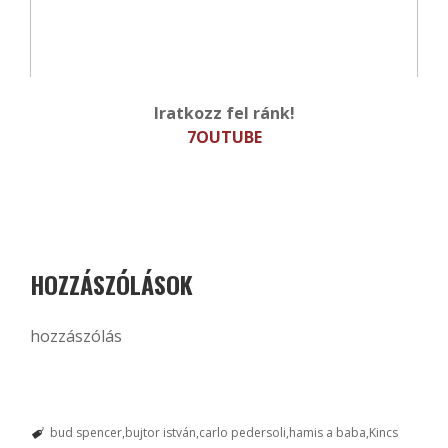
Iratkozz fel ránk!
7OUTUBE
HOZZÁSZÓLÁSOK
hozzászólás
bud spencer
bujtor istván
carlo pedersoli
hamis a baba
Kincs