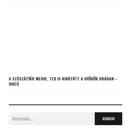
A SZÓSZÁTYÁR MEDVE, TED IS KIKÖTÖTT A GYŰRŰK URÁBAN –
VIDEÓ
Search
for: