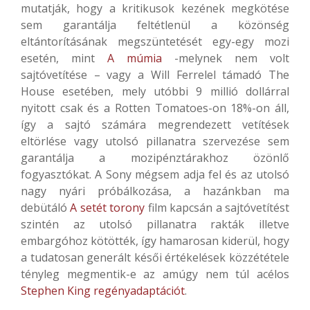
mutatják, hogy a kritikusok kezének megkötése
sem garantálja feltétlenül a közönség
eltántorításának megszüntetését egy-egy mozi
esetén, mint
A múmia
-melynek nem volt
sajtóvetítése – vagy a Will Ferrelel támadó The
House esetében, mely utóbbi 9 millió dollárral
nyitott csak és a Rotten Tomatoes-on 18%-on áll,
így a sajtó számára megrendezett vetítések
eltörlése vagy utolsó pillanatra szervezése sem
garantálja a mozipénztárakhoz özönlő
fogyasztókat. A Sony mégsem adja fel és az utolsó
nagy nyári próbálkozása, a hazánkban ma
debütáló
A setét torony
film kapcsán a sajtóvetítést
szintén az utolsó pillanatra rakták illetve
embargóhoz kötötték, így hamarosan kiderül, hogy
a tudatosan generált késői értékelések közzététele
tényleg megmentik-e az amúgy nem túl acélos
Stephen King regényadaptációt
.