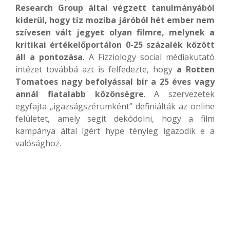
Research Group által végzett tanulmányából
kiderül, hogy tíz moziba járóból hét ember nem
szívesen vált jegyet olyan filmre, melynek a
kritikai értékelőportálon 0-25 százalék között
áll a pontozása
. A Fizziology social médiakutató
intézet továbbá azt is felfedezte, hogy
a Rotten
Tomatoes nagy befolyással bír a 25 éves vagy
annál fiatalabb közönségre
. A szervezetek
egyfajta „igazságszérumként” definiálták az online
felületet, amely segít dekódolni, hogy a film
kampánya által ígért hype tényleg igazodik e a
valósághoz.