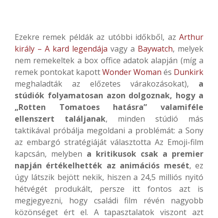
Ezekre remek példák az utóbbi időkből, az
Arthur
király – A kard legendája
vagy a
Baywatch
, melyek
nem remekeltek a box office adatok alapján (míg a
remek pontokat kapott
Wonder Woman
és
Dunkirk
meghaladták az előzetes várakozásokat),
a
stúdiók folyamatosan azon dolgoznak, hogy a
„Rotten Tomatoes hatásra” valamiféle
ellenszert találjanak
, minden stúdió más
taktikával próbálja megoldani a problémát: a Sony
az embargó stratégiáját választotta Az Emoji-film
kapcsán, melyben
a kritikusok csak a premier
napján értékelhették az animációs mesét
, ez
úgy látszik bejött nekik, hiszen a 24,5 milliós nyitó
hétvégét produkált, persze itt fontos azt is
megjegyezni, hogy családi film révén nagyobb
közönséget ért el. A tapasztalatok viszont azt