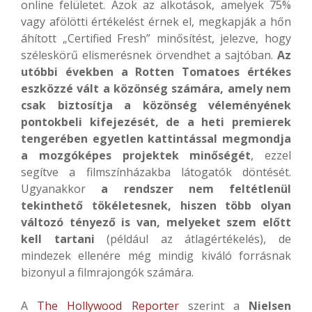
online felületet. Azok az alkotások, amelyek 75%
vagy afölötti értékelést érnek el, megkapják a hőn
áhított „Certified Fresh” minősítést, jelezve, hogy
széleskörű elismerésnek örvendhet a sajtóban.
Az
utóbbi években a Rotten Tomatoes értékes
eszközzé vált a közönség számára, amely nem
csak biztosítja a közönség véleményének
pontokbeli kifejezését, de a heti premierek
tengerében egyetlen kattintással megmondja
a mozgóképes projektek minőségét
, ezzel
segítve a filmszínházakba látogatók döntését.
Ugyanakkor
a rendszer nem feltétlenül
tekinthető tökéletesnek, hiszen több olyan
változó tényező is van, melyeket szem előtt
kell tartani
(például az átlagértékelés), de
mindezek ellenére még mindig kiváló forrásnak
bizonyul a filmrajongók számára.
A
The Hollywood Reporter
szerint a
Nielsen