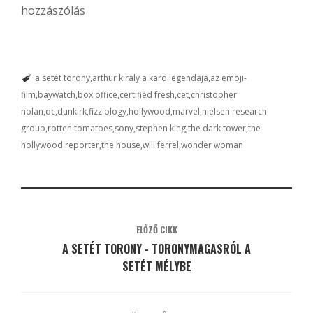
hozzászólás
a setét torony
arthur kiraly a kard legendaja
az emoji-
film
baywatch
box office
certified fresh
cet
christopher
nolan
dc
dunkirk
fizziology
hollywood
marvel
nielsen research
group
rotten tomatoes
sony
stephen king
the dark tower
the
hollywood reporter
the house
will ferrel
wonder woman
ELŐZŐ CIKK
A SETÉT TORONY - TORONYMAGASRÓL A
SETÉT MÉLYBE