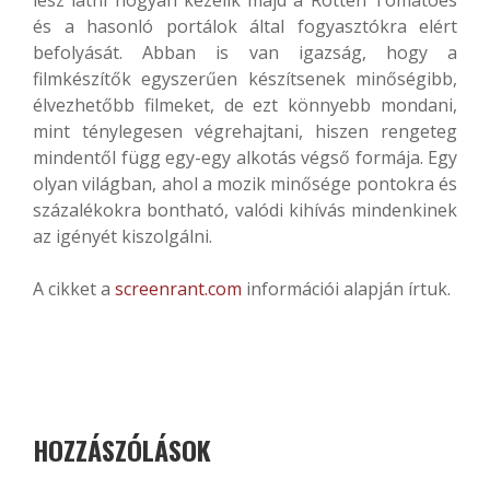
lesz látni hogyan kezelik majd a Rotten Tomatoes
és a hasonló portálok által fogyasztókra elért
befolyását. Abban is van igazság, hogy a
filmkészítők egyszerűen készítsenek minőségibb,
élvezhetőbb filmeket, de ezt könnyebb mondani,
mint ténylegesen végrehajtani, hiszen rengeteg
mindentől függ egy-egy alkotás végső formája. Egy
olyan világban, ahol a mozik minősége pontokra és
százalékokra bontható, valódi kihívás mindenkinek
az igényét kiszolgálni.
A cikket a
screenrant.com
információi alapján írtuk.
HOZZÁSZÓLÁSOK