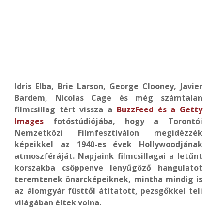
Idris Elba, Brie Larson, George Clooney, Javier
Bardem, Nicolas Cage és még számtalan
filmcsillag tért vissza a
BuzzFeed és a Getty
Images
fotóstúdiójába, hogy a Torontói
Nemzetközi Filmfesztiválon megidézzék
képeikkel az 1940-es évek Hollywoodjának
atmoszféráját. Napjaink filmcsillagai a letűnt
korszakba csöppenve lenyűgöző hangulatot
teremtenek önarcképeiknek, mintha mindig is
az álomgyár füsttől átitatott, pezsgőkkel teli
világában éltek volna.