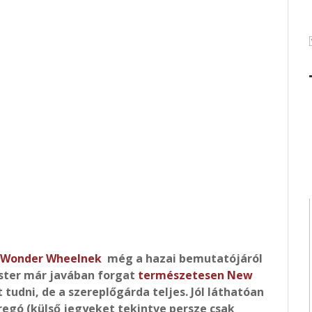
Wonder Wheelnek
még a hazai bemutatójáról
ester már javában forgat
természetesen New
tudni, de a szereplőgárda teljes. Jól láthatóan
regó (külső jegyeket tekintve persze csak