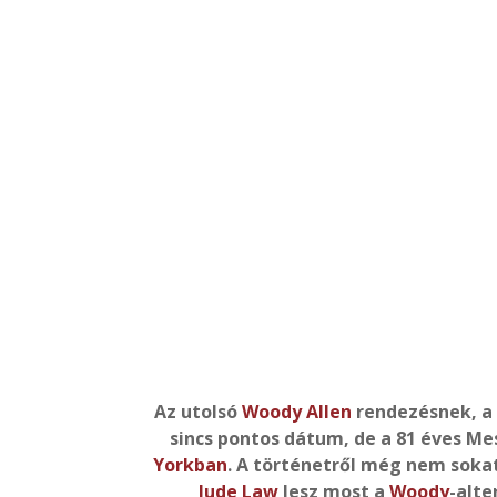
Az utolsó
Woody Allen
rendezésnek, a
sincs pontos dátum, de a 81 éves M
Yorkban
. A történetről még nem sokat 
Jude Law
lesz most a
Woody
-alte