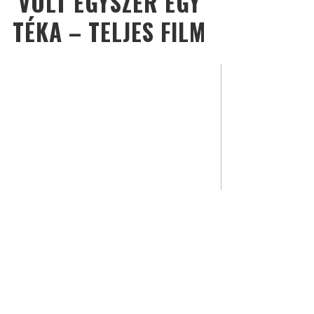
VOLT EGYSZER EGY
TÉKA – TELJES FILM