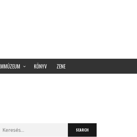
ILMMÚZEUM
KÖNYV
ZENE
Search
for: