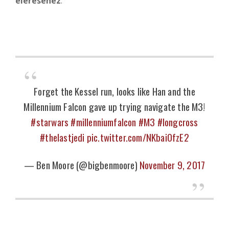
eléréséhez
.
Forget the Kessel run, looks like Han and the
Millennium Falcon gave up trying navigate the M3!
#starwars
#millenniumfalcon
#M3
#longcross
#thelastjedi
pic.twitter.com/NKbaiOfzE2
— Ben Moore (@bigbenmoore)
November 9, 2017