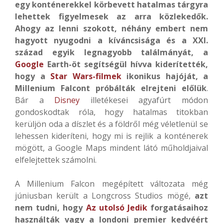
egy konténerekkel körbevett hatalmas tárgyra
lehettek figyelmesek az arra közlekedők.
Ahogy az lenni szokott, néhány embert nem
hagyott nyugodni a kíváncsisága és a XXI.
század egyik legnagyobb találmányát, a
Google
Earth-öt segítségül hívva kiderítették,
hogy a
Star Wars-filmek
ikonikus hajóját, a
Millenium Falcont próbálták elrejteni előlük
.
Bár a
Disney
illetékesei agyafúrt módon
gondoskodtak róla, hogy hatalmas titokban
kerüljön oda a díszlet és a földről még véletlenül se
lehessen kideríteni, hogy mi is rejlik a konténerek
mögött, a Google Maps mindent látó műholdjaival
elfelejtettek számolni.
A Millenium Falcon megépített változata még
júniusban került a Longcross Studios mögé,
azt
nem tudni, hogy
Az utolsó Jedik
forgatásaihoz
használták vagy a londoni premier kedvéért