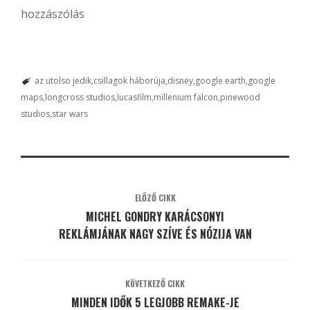
hozzászólás
az utolso jedik
csillagok háborúja
disney
google earth
google
maps
longcross studios
lucasfilm
millenium falcon
pinewood
studios
star wars
ELŐZŐ CIKK
MICHEL GONDRY KARÁCSONYI
REKLÁMJÁNAK NAGY SZÍVE ÉS NÓZIJA VAN
KÖVETKEZŐ CIKK
MINDEN IDŐK 5 LEGJOBB REMAKE-JE