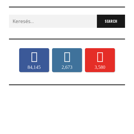
Search
for:
84,145
2,673
3,580