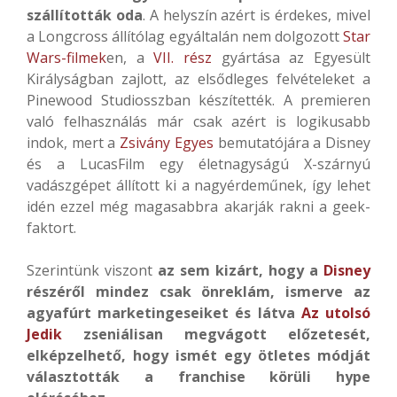
szállították oda
. A helyszín azért is érdekes, mivel
a Longcross állítólag egyáltalán nem dolgozott
Star
Wars-filmek
en, a
VII. rész
gyártása az Egyesült
Királyságban zajlott, az elsődleges felvételeket a
Pinewood Studiosszban készítették. A premieren
való felhasználás már csak azért is logikusabb
indok, mert a
Zsivány Egyes
bemutatójára a Disney
és a LucasFilm egy életnagyságú X-szárnyú
vadászgépet állított ki a nagyérdeműnek, így lehet
idén ezzel még magasabbra akarják rakni a geek-
faktort.
Szerintünk viszont
az sem kizárt, hogy a
Disney
részéről mindez csak önreklám, ismerve az
agyafúrt marketingeseiket és látva
Az utolsó
Jedik
zseniálisan megvágott előzetesét,
elképzelhető, hogy ismét egy ötletes módját
választották a franchise körüli hype