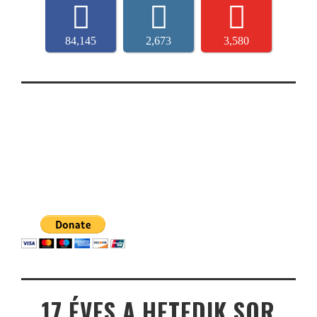
84,145
2,673
3,580
17 ÉVES A HETEDIK SOR