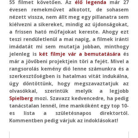
55 filmet követően. Az
élő legenda
már 27
évesen remekművet alkotott, de sohasem
nézett vissza, nem állt meg egy pillanatra sem
kiélvezni a sikereket, mindig az újdonságokat,
a frissen ható műfajokat kereste. Ahogy ezt
teszi rendületlenül a mai napig, a filmek iránti
imádatát mi sem mutatja jobban, minthogy
jelenleg is
két filmje vár a bemutatására
és
már a jövőbeni projektjein töri a fejét. Mivel a
rangsorolás kemény dió lenne számunkra és a
szerkesztőségben is hatalmas vitát indukálna,
úgy döntöttünk, hogy megszavaztatjuk az
olvasókkal, szerintük melyik a legjobb
Spielberg
mozi. Szavazz kedvencedre, ha pedig
tanácstalan lennél, íme mankóként egy top 10-
es lista a születésnapos direktortól.
Kommentben pedig várjuk az indoklásokat!