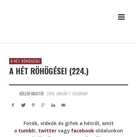
A HÉT RÖHÖGÉSEI
A HÉT RÖHÖGÉSEI (224.)
KÖLLER KRISTÓF
2018. JANUÁR 7. VASÁRNAP
Fotók, videók és gifek a hétről, amit
a
tumblr
,
twitter
vagy
facebook
oldalunkon