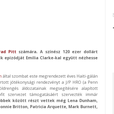
rad Pitt
számára. A színész 120 ezer dollárt
k epizódját Emilia Clarke-kal együtt nézhesse
n
által szombat este megrendezett éves Haiti-gálán
artott jótékonysági rendezvényt a J/P HRO (a Penn
öldrengés áldozatainak megsegítésére alapított
rofit szervezet támogatásáért szervezték immár
öbbek között részt vettek még Lena Dunham,
Connie Britton, Patricia Arquette, Mark Burnett,