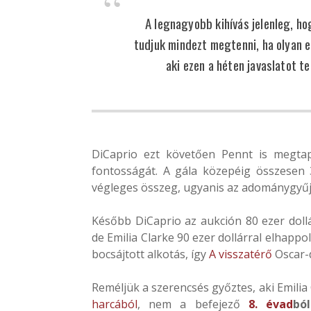
A legnagyobb kihívás jelenleg, h
tudjuk mindezt megtenni, ha olyan e
aki ezen a héten javaslatot t
DiCaprio ezt követően Pennt is megtap
fontosságát. A gála közepéig összesen 3
végleges összeg, ugyanis az adománygyűjt
Később DiCaprio az aukción 80 ezer dollá
de Emilia Clarke 90 ezer dollárral elhappol
bocsájtott alkotás, így
A visszatérő
Oscar-d
Reméljük a szerencsés győztes, aki Emili
harcából
, nem a befejező
8. évad
bó