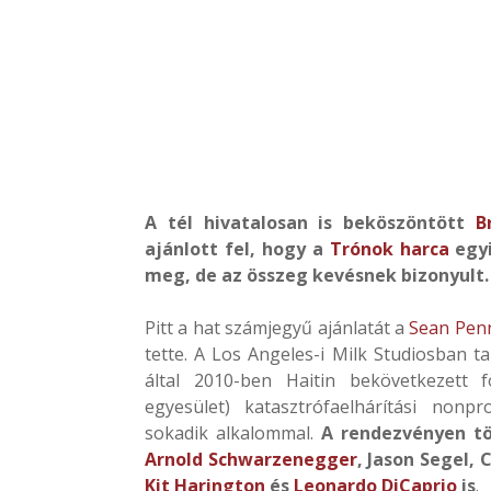
A tél hivatalosan is beköszöntött
B
ajánlott fel, hogy a
Trónok harca
egyi
meg, de az összeg kevésnek bizonyult.
Pitt a hat számjegyű ajánlatát a
Sean Pen
tette. A Los Angeles-i Milk Studiosban t
által 2010-ben Haitin bekövetkezett f
egyesület) katasztrófaelhárítási nonp
sokadik alkalommal.
A rendezvényen t
Arnold Schwarzenegger
, Jason Segel, 
Kit Harington
és
Leonardo DiCaprio
is
.