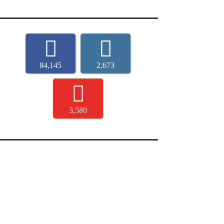
84,145
2,673
3,580