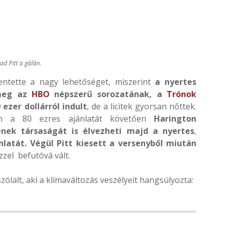
ad Pitt a gálán.
entette a nagy lehetőséget, miszerint
a nyertes
 meg az
HBO
népszerű sorozatának, a
Trónok
 ezer dollárról indult
, de a licitek gyorsan nőttek.
 a 80 ezres ajánlatát követően
Harington
ének társaságát is élvezheti majd a nyertes
,
ánlatát. Végül Pitt kiesett a versenyből miután
zzel befutóvá vált.
szólalt, aki a klímaváltozás veszélyeit hangsúlyozta: