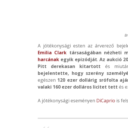
Br
A jótékonysági esten az árverező bejel
Emilia Clark
társaságában nézheti
harcának
egyik epizódját
.
Az aukció 20
Pitt derekasan kitartott
és miután
bejelentette, hogy szerény személy
egészen
120 ezer dollárig srófolta aj
valaki 160 ezer dolláros licitet tett
és e
A jótékonysági eseményen
DiCaprio
is fel