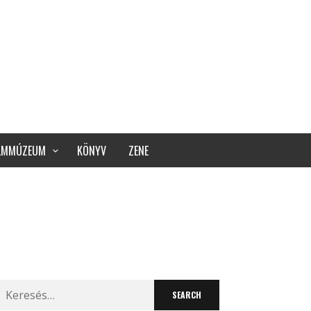
ILMMÚZEUM
KÖNYV
ZENE
Search
for: