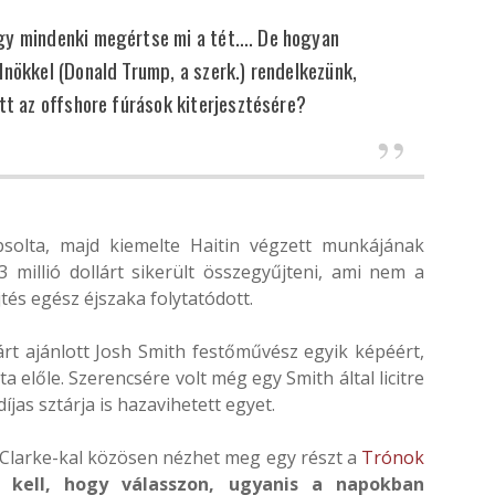
ogy mindenki megértse mi a tét…. De hogyan
lnökkel (Donald Trump, a szerk.) rendelkezünk,
ett az offshore fúrások kiterjesztésére?
solta, majd kiemelte Haitin végzett munkájának
 millió dollárt sikerült összegyűjteni, ami nem a
és egész éjszaka folytatódott.
rt ajánlott Josh Smith festőművész egyik képéért,
ta előle. Szerencsére volt még egy Smith által licitre
íjas sztárja is hazavihetett egyet.
a Clarke-kal közösen nézhet meg egy részt a
Trónok
l kell, hogy válasszon, ugyanis a napokban