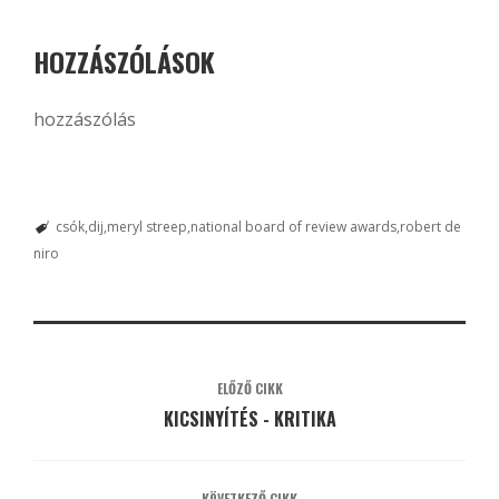
HOZZÁSZÓLÁSOK
hozzászólás
csók
dij
meryl streep
national board of review awards
robert de
niro
ELŐZŐ CIKK
KICSINYÍTÉS - KRITIKA
KÖVETKEZŐ CIKK