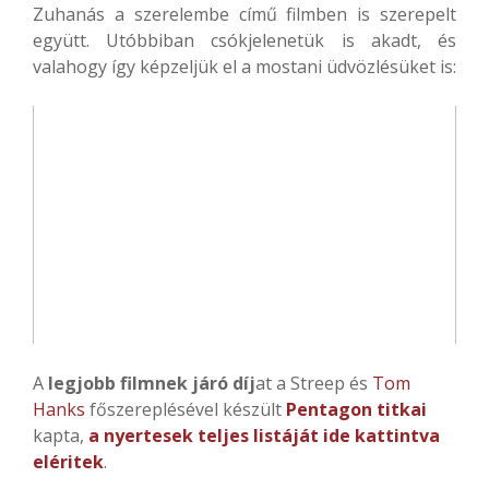
Zuhanás a szerelembe című filmben is szerepelt
együtt. Utóbbiban csókjelenetük is akadt, és
valahogy így képzeljük el a mostani üdvözlésüket is:
A
legjobb filmnek járó díj
at a Streep és
Tom
Hanks
főszereplésével készült
Pentagon titkai
kapta,
a nyertesek teljes listáját ide kattintva
eléritek
.