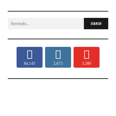
Search
for:
84,145
2,673
3,580