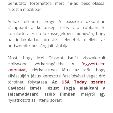
bemutató történettől, mert 18-as besorolással
futott a mozikban.
Annak ellenére, hogy A passióra akkoriban
rácuppant a közönség, erős vita robbant ki
körülötte a zsidó közösségekben, mondván, hogy
az indokolatlan brutális jelenetek mellett az
antiszemitizmus lángjait táplálja.
Most, hogy Mel Gibsont ismét visszakerült
Hollywood vérkeringésébe
A fegyvertelen
katonával
, elérkezettnek látta az időt, hogy
elkészüljön Jézus keresztre feszítésével véget érő
történet folytatása.
Az
USA Today szerint
Caviezel ismét Jézust fogja alakítani a
feltámadásáról szóló filmben
, melyről így
nyilatkozott az interjú során: