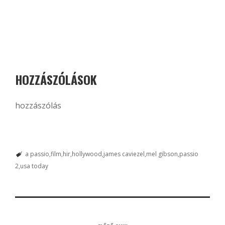
HOZZÁSZÓLÁSOK
hozzászólás
a passio
film
hir
hollywood
james caviezel
mel gibson
passio
2
usa today