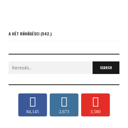
A HÉT RÖHÖGÉSEI (542.)
Search
for:
84,145
2,673
3,580