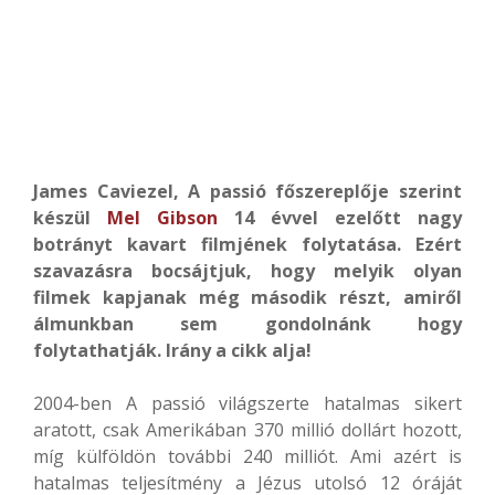
James Caviezel, A passió főszereplője szerint
készül
Mel Gibson
14 évvel ezelőtt nagy
botrányt kavart filmjének folytatása. Ezért
szavazásra bocsájtjuk, hogy melyik olyan
filmek kapjanak még második részt, amiről
álmunkban sem gondolnánk hogy
folytathatják. Irány a cikk alja!
2004-ben A passió világszerte hatalmas sikert
aratott, csak Amerikában 370 millió dollárt hozott,
míg külföldön további 240 milliót. Ami azért is
hatalmas teljesítmény a Jézus utolsó 12 óráját