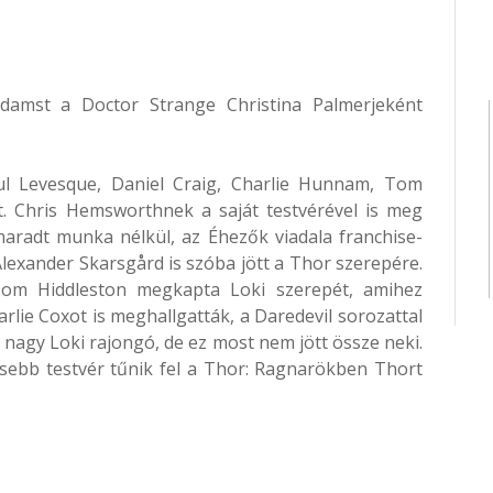
amst a Doctor Strange Christina Palmerjeként
l Levesque, Daniel Craig, Charlie Hunnam, Tom
t. Chris Hemsworthnek a saját testvérével is meg
maradt munka nélkül, az Éhezők viadala franchise-
 Alexander Skarsgård is szóba jött a Thor szerepére.
 Tom Hiddleston megkapta Loki szerepét, amihez
arlie Coxot is meghallgatták, a Daredevil sorozattal
nagy Loki rajongó, de ez most nem jött össze neki.
sebb testvér tűnik fel a Thor: Ragnarökben Thort