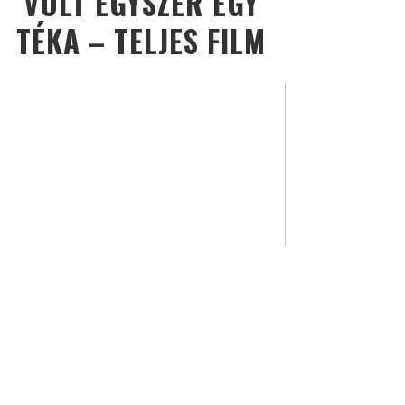
VOLT EGYSZER EGY
TÉKA – TELJES FILM