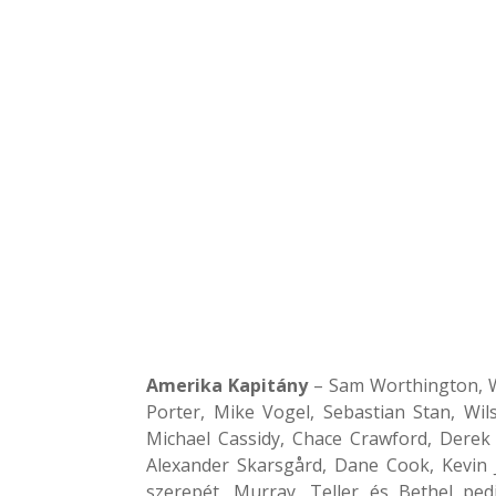
Amerika Kapitány
– Sam Worthington, Wi
Porter, Mike Vogel, Sebastian Stan, Wil
Michael Cassidy, Chace Crawford, Derek T
Alexander Skarsgård, Dane Cook, Kevin 
szerepét, Murray, Teller és Bethel ped