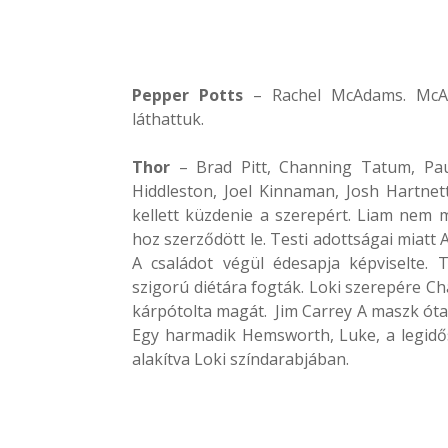
Pepper Potts
– Rachel McAdams. McAd
láthattuk.
Thor
– Brad Pitt, Channing Tatum, Pau
Hiddleston, Joel Kinnaman, Josh Hartnet
kellett küzdenie a szerepért. Liam nem 
hoz szerződött le. Testi adottságai miatt
A családot végül édesapja képviselte.
szigorú diétára fogták. Loki szerepére Ch
kárpótolta magát. Jim Carrey A maszk óta 
Egy harmadik Hemsworth, Luke, a legidő
alakítva Loki színdarabjában.