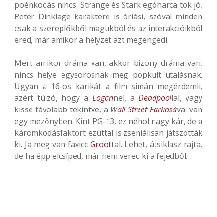
poénkodás nincs, Strange és Stark egóharca tök jó,
Peter Dinklage karaktere is óriási, szóval minden
csak a szereplőkből magukból és az interakcióikból
ered, már amikor a helyzet azt megengedi.
Mert amikor dráma van, akkor bizony dráma van,
nincs helye egysorosnak meg popkult utalásnak.
Ugyan a 16-os karikát a film simán megérdemli,
azért túlzó, hogy a
Logan
nel, a
Deadpool
lal, vagy
kissé távolabb tekintve, a
W
all Street Farkasá
val van
egy mezőnyben. Kint PG-13, ez néhol nagy kár, de a
káromkodásfaktort ezúttal is zseniálisan játszották
ki. Ja meg van favicc
Groot
tal. Lehet, átsiklasz rajta,
de ha épp elcsíped, már nem vered ki a fejedből.