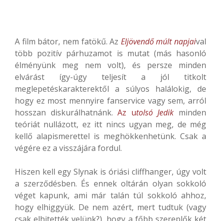
A film bátor, nem fatökű. Az
Eljövendő múlt napjai
val
több pozitív párhuzamot is mutat (más hasonló
élményünk meg nem volt), és persze minden
elvárást így-úgy teljesít a jól titkolt
meglepetéskarakterektől a súlyos halálokig, de
hogy ez most mennyire fanservice vagy sem, arról
hosszan diskurálhatnánk.
Az u
tolsó Jedik
minden
teóriát nullázott, ez itt nincs ugyan meg, de még
kellő alapismerettel is meghökkenhetünk. Csak a
végére ez a visszájára fordul.
Hiszen kell egy Slynak is óriási cliffhanger, úgy volt
a szerződésben. És ennek oltárán olyan sokkoló
véget kapunk, ami már talán túl sokkoló ahhoz,
hogy elhiggyük. De nem azért, mert tudtuk (vagy
csak elhitették velünk?), hogy a főbb szereplők két