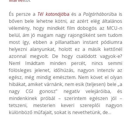
Marvel
től.
És persze a
Tél katonájá
ba
és a
Polgárháború
ba is
bőven bele lehetne kötni, az azért elég általános
vélemény, hogy mindkét film dobogós az MCU-n
belül, ám jó magam nagy rajongóként sem tudom
most így, ebben a pillanatban instant pódiumra
helyezni alanyunkat, holott ez a másik kettőnél
azonnal megvolt. De hogy csalódott vagyok-e?
Nem! Imádtam minden percét, nincs semmi
fölösleges jelenet, időhúzás, nagyon intenzív az
egész, még mindig emésztem. Nem követ el olyan
hibákat, amiket várnánk, nem esik (teljesen) bele „a
nagy CGI gonosz” negatív velejáróiba, és
mindenkinek próbál – szerintem egészen jól –
tetszeni, mesterien keveri szereplői nagyon
különböző műfajait, sokat is nevethetünk, de…