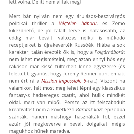
lett volna. De itt nem álltak meg!
Mert bár nyilván nem egy árulásos-beszivárgós
politikai thriller a
Végtelen háború
, és Zemo
kikezdhető, de jól tálalt terve is hatásosabb, az
eddig már bevált, változás nélkül is működő
receptjeiket is újrakeverték Russóék. Hiába a sok
karakter, talán érezték ők is, hogy a
Polgárháború
t
nem lehet megismételni, meg aztán ennyi hős egy
rakáson már kissé túlterhelt lenne egyszerre (és
felettébb gyanús, hogy Jeremy Renner pont emiatt
nem ért rá a
Mission Impossible 6
-ra…). Viszont ha
valamikor, hát most meg lehet lépni egy klasszikus
fantasy-s hadsereges csatát, ahol hullik mindkét
oldal, mert van miből. Persze az itt felszabadult
kreativitást nem a következő
Barátok köz
t epizódba
szánták, hanem máshogy használták föl, ezzel
aztán jól megkeverve a bevált dolgaikat, mégis
magukhoz hűnek maradva.