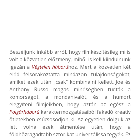
Beszéljünk inkább arról, hogy filmkészítésileg mi is
volt a közvetlen előzmény, miből is kell kiindulnunk
igazán a
Végtelen háború
hoz. Mert a közvetlen két
előd felsorakoztatta mindazon tulajdonságokat,
amiket ezek után „csak” kombinálni kellett. Joe és
Anthony Russo magas minőségben tudták a
komorságot, a mondanivalót, és a humort
elegyíteni filmjeikben, hogy aztán az egész a
Polgárháború
karaktermozgatásaiból fakadó kreatív
ötletekben csúcsosodjon ki. Az egyetlen dolguk az
lett volna ezek átmentése után, hogy a
földhözragadtabb sztorikat univerzálissá tegyék. Ez