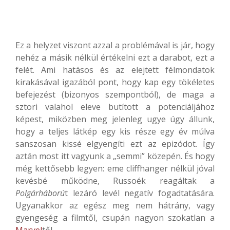
Ez a helyzet viszont azzal a problémával is jár, hogy
nehéz a másik nélkül értékelni ezt a darabot, ezt a
felét. Ami hatásos és az elejtett félmondatok
kirakásával igazából pont, hogy kap egy tökéletes
befejezést (bizonyos szempontból), de maga a
sztori valahol eleve butított a potenciáljához
képest, miközben meg jelenleg ugye úgy állunk,
hogy a teljes látkép egy kis része egy év múlva
sanszosan kissé elgyengíti ezt az epizódot. Így
aztán most itt vagyunk a „semmi” közepén. És hogy
még kettősebb legyen: eme cliffhanger nélkül jóval
kevésbé működne, Russoék reagáltak a
Polgárháború
t lezáró levél negatív fogadtatására.
Ugyanakkor az egész meg nem hátrány, vagy
gyengeség a filmtől, csupán nagyon szokatlan a