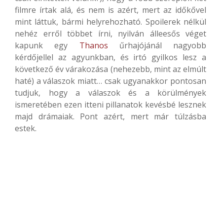
filmre írtak alá, és nem is azért, mert az időkővel
mint láttuk, bármi helyrehozható. Spoilerek nélkül
nehéz erről többet írni, nyilván álleesős véget
kapunk egy
Thanos
űrhajójánál nagyobb
kérdőjellel az agyunkban, és irtó gyilkos lesz a
következő év várakozása (nehezebb, mint az elmúlt
haté) a válaszok miatt… csak ugyanakkor pontosan
tudjuk, hogy a válaszok és a körülmények
ismeretében ezen itteni pillanatok kevésbé lesznek
majd drámaiak. Pont azért, mert már túlzásba
estek.