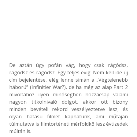
De aztán úgy pofán vág, hogy csak rágódsz,
rágódsz és rágódsz. Egy teljes évig. Nem kell ide új
cím bejelentése, elég lenne simán a „Végtelenebb
háború” (Infinitier War?), de ha még az alap Part 2
mivoltához ilyen minőségben hozzácsap valami
nagyon titkolnivaló dolgot, akkor ott bizony
minden bevételi rekord veszélyeztetve lesz, és
olyan hatású filmet kaphatunk, ami műfaján
túlmutatva is filmtörténeti mérföldkő lesz évtizedek
múltán is.