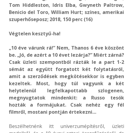
Tom Hiddleston, Idris Elba, Gwyneth Paltrow,
Benicio del Toro, William Hurt; színes, amerikai
szuperhőseposz; 2018, 150 perc (16)
Végtelen kesztyű-ha!
„10 éve várunk rá!” Nem, Thanos 6 éve köszönt
be. „Jó, de azért a 10 évet lezárja?” Miért zárná?
Csak üzleti szempontból rázták le a part 1-2
sémát az együtt forgatott két folytatásról,
amit a szerződések megkötésekkor is egyben
kezeltek. Most, hogy túl vagyunk a két
helytelenül legfelkapottabb szlogenen,
megnyugtatok mindenkit: a Russo tesók
hozták a formájukat. Csak nehéz egy fél
filmről, mostani pontján értekezni…
Beszélhetnénk itt univerzumépítésről, üzleti