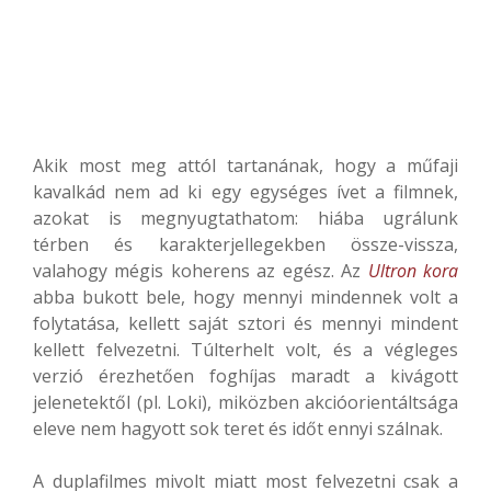
Akik most meg attól tartanának, hogy a műfaji
kavalkád nem ad ki egy egységes ívet a filmnek,
azokat is megnyugtathatom: hiába ugrálunk
térben és karakterjellegekben össze-vissza,
valahogy mégis koherens az egész. Az
Ultron kora
abba bukott bele, hogy mennyi mindennek volt a
folytatása, kellett saját sztori és mennyi mindent
kellett felvezetni. Túlterhelt volt, és a végleges
verzió érezhetően foghíjas maradt a kivágott
jelenetektől (pl. Loki), miközben akcióorientáltsága
eleve nem hagyott sok teret és időt ennyi szálnak.
A duplafilmes mivolt miatt most felvezetni csak a