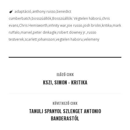
adaptáció
anthony russo
benedict
cumberbatch
bosszúállók
Bosszúállók: Végtelen háború
chris
evans
Chris Hemsworth
infinity war
joe russo
josh brolin
kritika
mark
ruffalo
marvel
peter dinkagle
robert downey jr.
russo
testverek
scarlett johansson
vegtelen haboru
velemeny
ELŐZŐ CIKK
KSZI, SIMON - KRITIKA
KÖVETKEZŐ CIKK
TANULJ SPANYOL SZLENGET ANTONIO
BANDERASTÓL