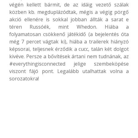
végén kellett bármit, de az idáig vezető szálak
közben kb. megduplázódtak, mégis a végig pörgő
akció ellenére is sokkal jobban állták a sarat e
téren Russóék, mint Whedon. Hiába a
folyamatosan csökkenő játékidő (a bejelentés óta
még 7 percet vágtak ki), hiába a trailerek hiányzó
képsorai, teljesnek érződik a cucc, talán két dolgot
kivéve. Persze a bővítések ártani nem tudnának, az
#everythingisconnected jelige szembeköpése
viszont fájó pont. Legalább utalhattak volna a
sorozatokra!