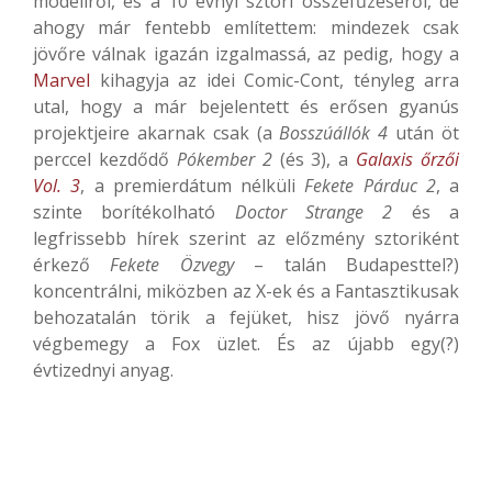
modellről, és a 10 évnyi sztori összefűzéséről, de
ahogy már fentebb említettem: mindezek csak
jövőre válnak igazán izgalmassá, az pedig, hogy a
Marvel
kihagyja az idei Comic-Cont, tényleg arra
utal, hogy a már bejelentett és erősen gyanús
projektjeire akarnak csak (a
Bosszúállók 4
után öt
perccel kezdődő
Pókember 2
(és 3), a
Galaxis őrzői
Vol. 3
, a premierdátum nélküli
Fekete Párduc 2
, a
szinte borítékolható
Doctor Strange 2
és a
legfrissebb hírek szerint az előzmény sztoriként
érkező
Fekete Özvegy
– talán Budapesttel?)
koncentrálni, miközben az X-ek és a Fantasztikusak
behozatalán törik a fejüket, hisz jövő nyárra
végbemegy a Fox üzlet. És az újabb egy(?)
évtizednyi anyag.