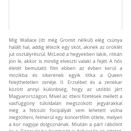
Míg Wallace (itt még Gromit nélkül) elég csúnya
halált hal, addig létezik egy skót, akinek az öröklét
jut osztályrészül. McLeod a hegyekben lakik, ritkán
jön le, akkor is mindig elveszti valaki a fejét. A hős
életét bemutató film ebben az évben kerül a
mozikba és sikerének egyik titka a Queen
felejthetetlen zenéje. II. Erzsébet és a zenekar
között annyi különbség, hogy az utóbbi járt
Magyarországon. Mivel az itteni fizetések mellett a
vasfüggöny túloldalán megszokott jegyárakkal
még a felcsúti focipályát sem lehetett volna
megtölteni, felmerül egy koncertfilm ötlete, melyen
a kor nagyjai dolgoznának. Miután a párt rábólint