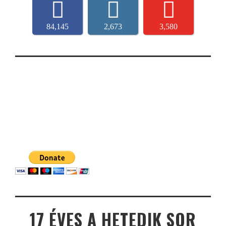
84,145
2,673
3,580
17 ÉVES A HETEDIK SOR