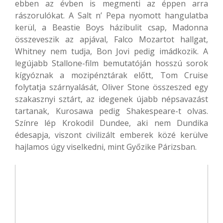
ebben az évben is megmenti az éppen arra
rászorulókat. A Salt n’ Pepa nyomott hangulatba
kerül, a Beastie Boys házibulit csap, Madonna
összeveszik az apjával, Falco Mozartot hallgat,
Whitney nem tudja, Bon Jovi pedig imádkozik. A
legújabb Stallone-film bemutatóján hosszú sorok
kígyóznak a mozipénztárak előtt, Tom Cruise
folytatja szárnyalását, Oliver Stone összeszed egy
szakasznyi sztárt, az idegenek újabb népsavazást
tartanak, Kurosawa pedig Shakespeare-t olvas.
Színre lép Krokodil Dundee, aki nem Dundika
édesapja, viszont civilizált emberek közé kerülve
hajlamos úgy viselkedni, mint Győzike Párizsban.