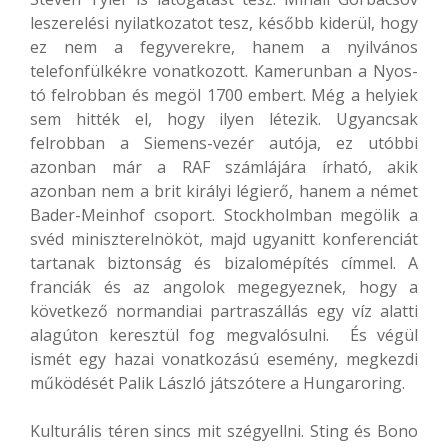
leszerelési nyilatkozatot tesz, később kiderül, hogy
ez nem a fegyverekre, hanem a nyilvános
telefonfülkékre vonatkozott. Kamerunban a Nyos-
tó felrobban és megöl 1700 embert. Még a helyiek
sem hitték el, hogy ilyen létezik. Ugyancsak
felrobban a Siemens-vezér autója, ez utóbbi
azonban már a RAF számlájára írható, akik
azonban nem a brit királyi légierő, hanem a német
Bader-Meinhof csoport. Stockholmban megölik a
svéd miniszterelnököt, majd ugyanitt konferenciát
tartanak biztonság és bizalomépítés címmel. A
franciák és az angolok megegyeznek, hogy a
következő normandiai partraszállás egy víz alatti
alagúton keresztül fog megvalósulni. És végül
ismét egy hazai vonatkozású esemény, megkezdi
működését Palik László játszótere a Hungaroring.
Kulturális téren sincs mit szégyellni. Sting és Bono