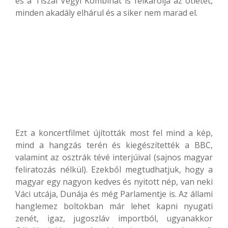
és a Tiszai Vegyi Kombinát is felkarolja az ötletet,
minden akadály elhárul és a siker nem marad el.
Ezt a koncertfilmet újították most fel mind a kép,
mind a hangzás terén és kiegészítették a BBC,
valamint az osztrák tévé interjúival (sajnos magyar
feliratozás nélkül). Ezekből megtudhatjuk, hogy a
magyar egy nagyon kedves és nyitott nép, van neki
Váci utcája, Dunája és még Parlamentje is. Az állami
hanglemez boltokban már lehet kapni nyugati
zenét, igaz, jugoszláv importból, ugyanakkor