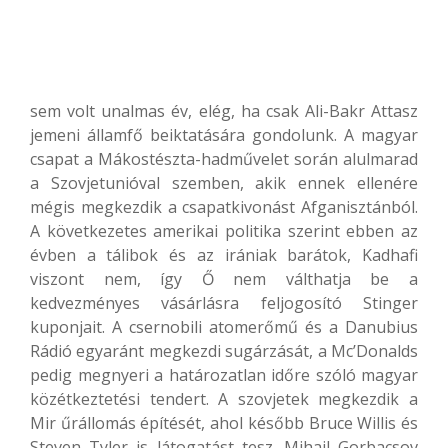
sem volt unalmas év, elég, ha csak Ali-Bakr Attasz
jemeni államfő beiktatására gondolunk. A magyar
csapat a Mákostészta-hadművelet során alulmarad
a Szovjetunióval szemben, akik ennek ellenére
mégis megkezdik a csapatkivonást Afganisztánból.
A következetes amerikai politika szerint ebben az
évben a tálibok és az irániak barátok, Kadhafi
viszont nem, így Ő nem válthatja be a
kedvezményes vásárlásra feljogosító Stinger
kuponjait. A csernobili atomerőmű és a Danubius
Rádió egyaránt megkezdi sugárzását, a Mc’Donalds
pedig megnyeri a határozatlan időre szóló magyar
közétkeztetési tendert. A szovjetek megkezdik a
Mir űrállomás építését, ahol később Bruce Willis és
Steven Tyler is látogatást tesz. Mihail Gorbacsov