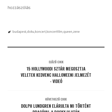
hozzászólás
budapest
doku
koncert
koncertfilm
queen
zene
ELŐZŐ CIKK
15 HOLLYWOODI SZTÁR MEGOSZTJA
VELETEK KEDVENC HALLOWEENI JELMEZÉT
- VIDEÓ
KÖVETKEZŐ CIKK
DOLPH LUNDGREN ELÁRULTA MI TÖRTÉNT