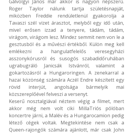
Gálvölgyi János már akkor is nagyon népszerű.
Roger Taylor nálunk tartja születésnapját,
miközben Freddie rendületlenül gyakorolja a
Tavaszi szél vizet árasztot, melyből egy idő után,
mivel erősen izzad a tenyere, tádám, tádám,
virágom, virágom lesz. Mindez semmit nem von le a
gesztusból és a művészi értékből. Külön meg kell
emlékezni a hangulatfelelős veresegyházi
asszonykórusról és susogós szabadidőruhában
ugrabugráló Janicsák Istvánról, valamint a
gokartozásról a Hungaroringen. A zenekarral a
hazai közönség számára Aczél Endre készített egy
rövid interjút, angolsága bármelyik mai
közszereplőével felveszi a versenyt.
Keserű nosztalgiával néztem végig a filmet, mert
akkor még nem volt ciki MillaTriós pólóban
koncertre járni, a Malév és a Hungarocamion pedig
létező cégek voltak. Megtekintése nem csak a
Queen-rajongók számára ajánlott, már csak John