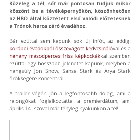
Közeleg a tél, sőt már pontosan tudjuk mikor
köszönt be a tévéképernyőkön, köszönhetően
az HBO által közzétett első valódi előzetesnek
a Trónok harca záró évadához.
Bár ezúttal sem kapunk sok új infót, az eddigi
korábbi évadokból összevágott kedvcsináló
val és a
néhány másodperces friss képkockák
kal szemben
ezúttal egy hosszabb jelenetet kapunk, melyben a
hangsúly Jon Snow, Sansa Stark és Arya Stark
örökségére koncentrál.
A trailer végén jön a legfontosabb dolog, ami a
rajongókat foglalkoztatta: a premierdátum, ami
április 14., szóval már tényleg nyakunkon a tél!