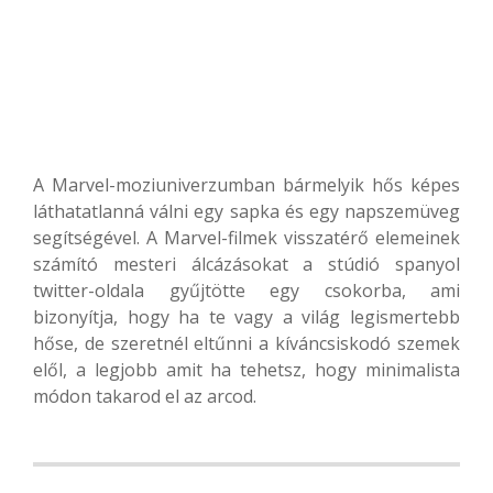
A Marvel-moziuniverzumban bármelyik hős képes
láthatatlanná válni egy sapka és egy napszemüveg
segítségével. A Marvel-filmek visszatérő elemeinek
számító mesteri álcázásokat a stúdió spanyol
twitter-oldala gyűjtötte egy csokorba, ami
bizonyítja, hogy ha te vagy a világ legismertebb
hőse, de szeretnél eltűnni a kíváncsiskodó szemek
elől, a legjobb amit ha tehetsz, hogy minimalista
módon takarod el az arcod.