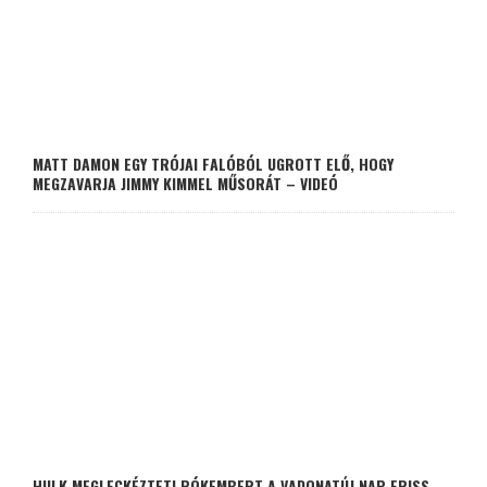
MATT DAMON EGY TRÓJAI FALÓBÓL UGROTT ELŐ, HOGY
MEGZAVARJA JIMMY KIMMEL MŰSORÁT – VIDEÓ
HULK MEGLECKÉZTETI PÓKEMBERT A VADONATÚJ NAP FRISS