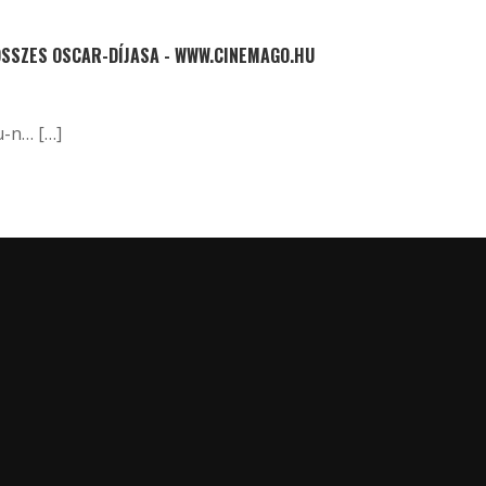
ÖSSZES OSCAR-DÍJASA - WWW.CINEMAGO.HU
u-n… […]