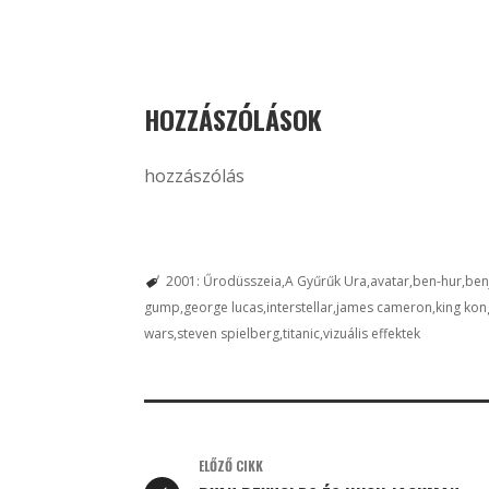
HOZZÁSZÓLÁSOK
hozzászólás
2001: Űrodüsszeia
A Gyűrűk Ura
avatar
ben-hur
ben
gump
george lucas
interstellar
james cameron
king kon
wars
steven spielberg
titanic
vizuális effektek
ELŐZŐ CIKK