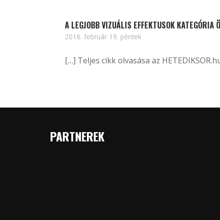
A LEGJOBB VIZUÁLIS EFFEKTUSOK KATEGÓRIA 
2016. február 19. péntek
[…] Teljes cikk olvasása az HETEDIKSOR.h
PARTNEREK