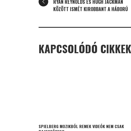
RYAN REYNOLDS ÉS HUGH JACKMAN
KÖZÖTT ISMÉT KIROBBANT A HÁBORÚ
KAPCSOLÓDÓ CIKKE
SPIELBERG MOZIKBÓL REMEK VIDEÓK NEM CSAK