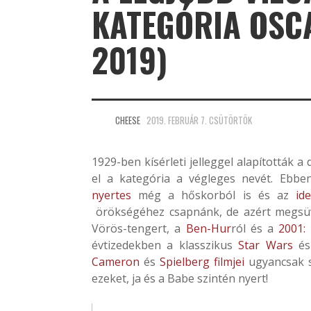
KATEGÓRIA OSCA
2019)
CHEESE
2019. FEBRUÁR 7. CSÜTÖRTÖK
1929-ben kísérleti jelleggel alapították a 
el a kategória a végleges nevét. Ebbe
nyertes
még a hőskorból is és az
ide
örökségéhez csapnánk, de azért megsüv
Vörös-tengert, a
Ben-Hur
ról és a
2001:
évtizedekben a klasszikus
Star Wars
é
Cameron
és
Spielberg filmjei
ugyancsak s
ezeket, ja és a Babe szintén nyert!