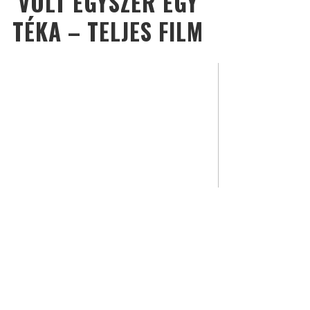
VOLT EGYSZER EGY
TÉKA – TELJES FILM