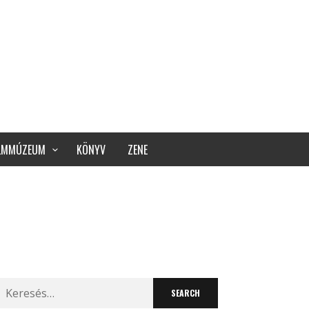
ILMMÚZEUM
KÖNYV
ZENE
Search
for: