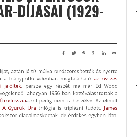
R-DÍJASAI (1929-
díjat, aztán jó tíz múlva rendszeresítették és nyerte
n a hiánypótló videóban megtalálható
az összes
i jelöltek
, persze egy részét ma már Ed Wood
egelendő, ahogyan 1956-ban kettéválasztották a
 Űrodüsszei
a-ról pedig nem is beszélve. Az elmúlt
s
A Gyűrűk Ura
trilógia is triplázni tudott,
James
okszor diadalmaskodtak, de érdekes egyben látni