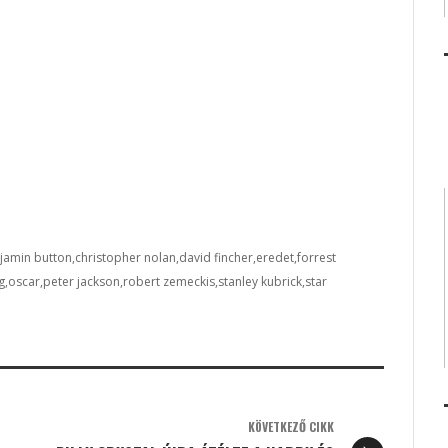
jamin button
christopher nolan
david fincher
eredet
forrest
g
oscar
peter jackson
robert zemeckis
stanley kubrick
star
KÖVETKEZŐ CIKK