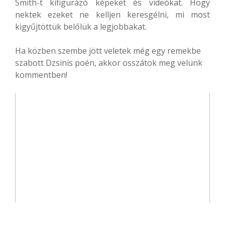
Smith-t kifigurázó képeket és videókat. Hogy
nektek ezeket ne kelljen keresgélni, mi most
kigyűjtöttük belőlük a legjobbakat.
Ha közben szembe jött veletek még egy remekbe
szabott Dzsinis poén, akkor osszátok meg velünk
kommentben!