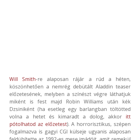
Will Smith
-re alaposan rájár a rúd a héten,
köszönhetően a nemrég debütált Aladdin teaser
előzetesének, melyben a színészt végre láthatjuk
miként is fest majd Robin Williams után kék
Dzsiniként (ha esetleg egy barlangban töltötted
volna a hetet és kimaradt a dolog, akkor
itt
pótolhatod az előzetest
). A horrorisztikus, szépen
fogalmazva is gagyi CGI külseje ugyanis alaposan
feldühítette az 1992-es mese imádóit, amit remekül