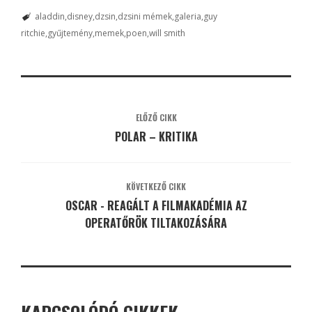
aladdin
disney
dzsin
dzsini mémek
galeria
guy
ritchie
gyűjtemény
memek
poen
will smith
ELŐZŐ CIKK
POLAR – KRITIKA
KÖVETKEZŐ CIKK
OSCAR - REAGÁLT A FILMAKADÉMIA AZ
OPERATŐRÖK TILTAKOZÁSÁRA