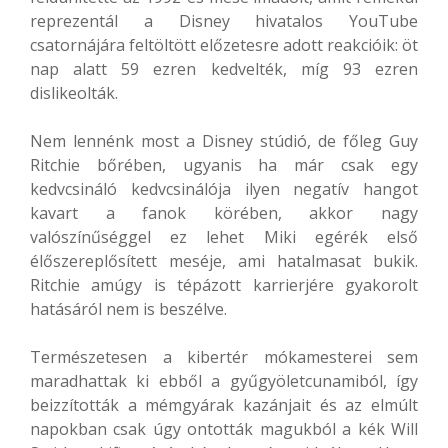
reprezentál a Disney hivatalos YouTube
csatornájára feltöltött előzetesre adott reakcióik: öt
nap alatt 59 ezren kedvelték, míg 93 ezren
dislikeolták.
Nem lennénk most a Disney stúdió, de főleg Guy
Ritchie bőrében, ugyanis ha már csak egy
kedvcsináló kedvcsinálója ilyen negatív hangot
kavart a fanok körében, akkor nagy
valószínűséggel ez lehet Miki egérék első
élőszereplősített meséje, ami hatalmasat bukik.
Ritchie amúgy is tépázott karrierjére gyakorolt
hatásáról nem is beszélve.
Természetesen a kibertér mókamesterei sem
maradhattak ki ebből a gyűgyöletcunamiból, így
beizzították a mémgyárak kazánjait és az elmúlt
napokban csak úgy ontották magukból a kék Will