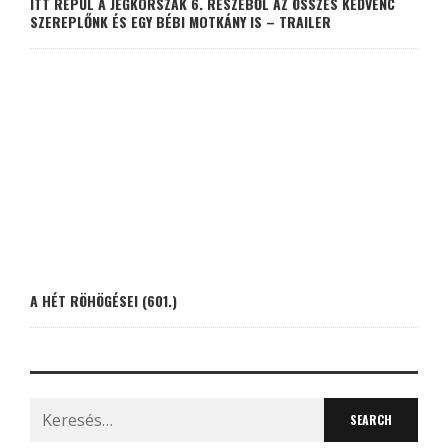
ITT REPÜL A JÉGKORSZAK 6. RÉSZÉBŐL AZ ÖSSZES KEDVENC
SZEREPLŐNK ÉS EGY BÉBI MOTKÁNY IS – TRAILER
A HÉT RÖHÖGÉSEI (601.)
Search
for: