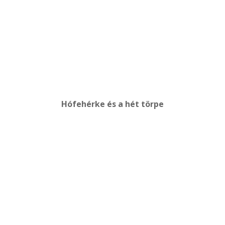
Hófehérke és a hét törpe