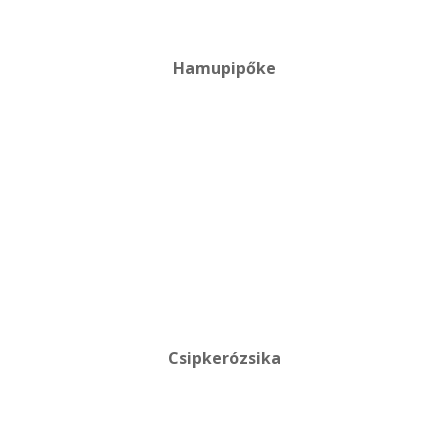
Hamupipőke
Csipkerózsika