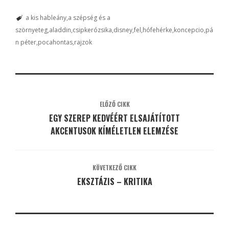
a kis hableány
a szépség és a
szörnyeteg
aladdin
csipkerózsika
disney
fel
hófehérke
koncepcio
pá
n péter
pocahontas
rajzok
ELŐZŐ CIKK
EGY SZEREP KEDVÉÉRT ELSAJÁTÍTOTT
AKCENTUSOK KÍMÉLETLEN ELEMZÉSE
KÖVETKEZŐ CIKK
EKSZTÁZIS – KRITIKA