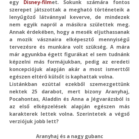
egy
Disney-film
et. Sokunk számára fontos
szerepet játszottak a megható történeteik a
lenyűgöző látvánnyal keverve, de mindezek
nem egyik napról a másikra születtek meg.
Annak érdekében, hogy a mesék eljuthassanak
a mozik vásznaira elképesztő mennyiségű
tervezésre és munkára volt szükség. A mára
már agyunkba égett figurákat el sem tudnánk
képzelni más formájukban, pedig az eredeti
koncepciójuk alapján akár a most ismerttől
egészen eltérő külsőt is kaphattak volna.
Listánkban ezúttal ezekből szemezgettünk
nektek 25 darabot, mert bizony Aranyhaj,
Pocahontas, Aladdin és Anna a Jégvarázsból is
az első elképzelések alapján egészen más
karakterek lettek volna. Szerintetek a végső
verziójuk jobb lett?
Aranyhaj és a nagy gubanc