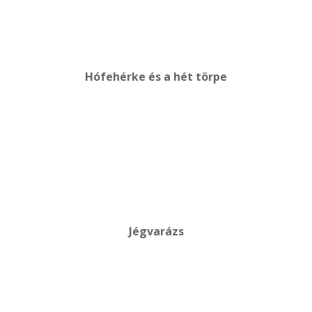
Hófehérke és a hét törpe
Jégvarázs