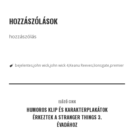
HOZZÁSZÓLÁSOK
hozzászólás
bejelentes
john wick
john wick 4
Keanu Reeves
lionsgate
premier
ELŐZŐ CIKK
HUMOROS KLIP ÉS KARAKTERPLAKÁTOK
ÉRKEZTEK A STRANGER THINGS 3.
ÉVADÁHOZ