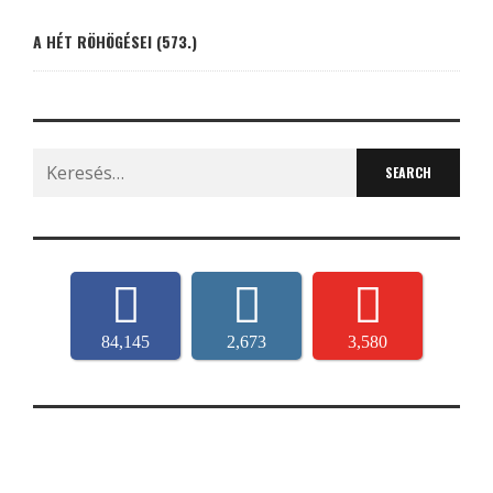
A HÉT RÖHÖGÉSEI (573.)
Search
for:
84,145
2,673
3,580