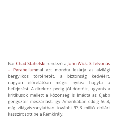
Bár
Chad Stahelski
rendező a
John Wick: 3. felvonás
– Parabellum
mal azt mondta lezárja az alvilági
bérgyilkos történetét, a biztonság kedvéért,
nagyon előrelátóan mégis nyitva hagyta a
befejezést. A direktor pedig jól döntött, ugyanis a
kritikusok mellett a közönség is imádta az újabb
gengszter mészárlást, így Amerikában eddig 56,8,
míg világviszonylatban további 93,3 millió dollárt
kasszírozott be a Rémkirály.