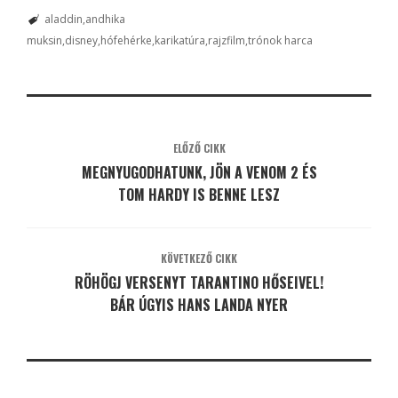
aladdin
andhika
muksin
disney
hófehérke
karikatúra
rajzfilm
trónok harca
ELŐZŐ CIKK
MEGNYUGODHATUNK, JÖN A VENOM 2 ÉS
TOM HARDY IS BENNE LESZ
KÖVETKEZŐ CIKK
RÖHÖGJ VERSENYT TARANTINO HŐSEIVEL!
BÁR ÚGYIS HANS LANDA NYER