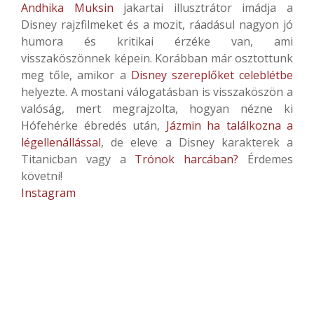
Andhika Muksin
jakartai illusztrátor imádja a
Disney rajzfilmeket és a mozit, ráadásul nagyon jó
humora és kritikai érzéke van, ami
visszaköszönnek képein. Korábban már osztottunk
meg tőle, amikor a
Disney szereplőket celeblétbe
helyezte. A mostani válogatásban is visszaköszön a
valóság, mert megrajzolta, hogyan nézne ki
Hófehérke ébredés után,
Jázmin ha találkozna a
légellenállással
, de eleve a Disney karakterek a
Titanicban vagy a
Trónok harcában?
Érdemes
követni!
Instagram