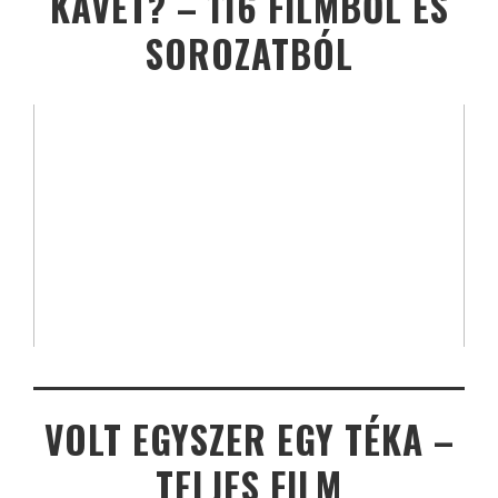
KÁVÉT? – 116 FILMBŐL ÉS
SOROZATBÓL
VOLT EGYSZER EGY TÉKA –
TELJES FILM