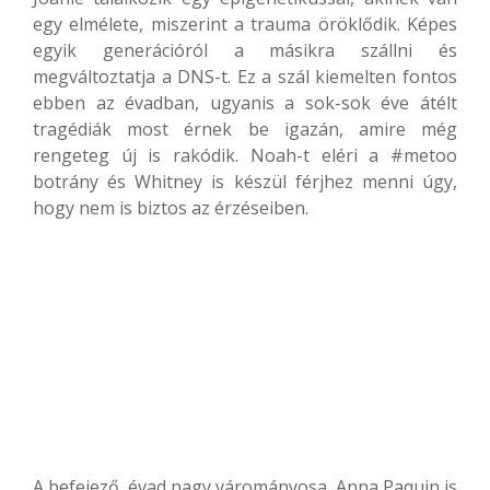
egy elmélete, miszerint a trauma öröklődik. Képes
egyik generációról a másikra szállni és
megváltoztatja a DNS-t. Ez a szál kiemelten fontos
ebben az évadban, ugyanis a sok-sok éve átélt
tragédiák most érnek be igazán, amire még
rengeteg új is rakódik. Noah-t eléri a #metoo
botrány és Whitney is készül férjhez menni úgy,
hogy nem is biztos az érzéseiben.
A befejező évad nagy várományosa, Anna Paquin is