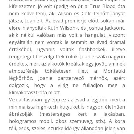
kifejezetten jó volt (pedig én őt a True Blood óta
nem kedveltem), aki Alison és Cole felnőtt lányát
játsza, Joanie-t. Az évad premierje előtt sokan már
előre hiányolták Ruth Wilson-t és Joshua Jacksont,
akik nélkül valóban más volt a hangulat, viszont
egyáltalán nem vontak le semmit az évad drámai
értékéből, ugyanis voltak flashbackek, illetve
rengeteget beszélgettek róluk. Joanie szála nagyon
érdekes, mert az alkotók kreáltak egy jövőt, aminek
atmoszférája tökéletesen illett a Montauki
légkörhöz. Joanie parttervező mérnök, azért
dolgozik, hogy a világ ne fulladjon meg a
klímakatasztrófa miatt.
Vizualitásában így épp ez az évad a legjobb, mert a
minimalista high-tech kütyüket is nagyon élethűen
ábrázolják (mesterséges kert a lakásban,
hologramos mobil, okos szemüveg, stb.). A kora
téli, esős, szeles, szürke idő így állandóan jelen van