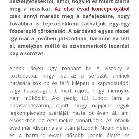
beszélgetésektől, attól, hogy ki és miért csalta
meg a másikat.
Az első évad koncepciójából
csak annyi maradt meg a befejezésre, hogy
továbbra is fejezetekként láthatjuk egy-egy
főszereplő történetét. A záróévad egyes részei
így már a jövőben játszódnak, harminc év telt
el, amelyben méltó és szívbemarkoló lezárást
kap a sorozat.
Annak idején úgy robbant be A viszony a
köztudatba, hogy „ez az a sorozat, aminek
hatására sok nő és férfi kilépett a kapcsolatából
vagy házasságából, mert rájött, hogy mennyire
nem működik”. Aki pedig túl tudott látni a
hatásvadászaton, rájött, hogy napjaink egyik
legkomplexebb szériáját nézte öt éven át, ami
elsősorban az érzelmekre vonatkozik. Az ötödik
évad már Alison halála után játszódik, Noah, Helen
és a harminc évvel idősebb Joanie életét és