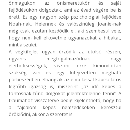
önmagukon, az önismeretükön és saját
fejlődésükön dolgoztak, ami az évad végére be is
érett. Ez egy nagyon szép pszichológiai fejlődése
Noah-nak, Helennek és valószínűleg Joanie-nak
még csak ezután kezdődik el, aki szembesül vele,
hogy nem kell elkövetnie ugyanazokat a hibákat,
mint a szülei.
A végkifejlet ugyan érződik az utolsó részen,
ugyanis megfogalmazódnak nagy
életbölcsességek, viszont erre kimondottan
szükség van és egy kifejezetten megható
párbeszédben elhangzik az elmúlással kapcsolatos
legfőbb igazság is, miszerint „az idő képes a
fontosnak tűnő dolgokat jelentéktelenné tenni”. A
traumához visszatérve pedig kijelenthető, hogy ha
a fájdalom képes nemzedékeken keresztül
öröklődni, akkor a szeretet is.