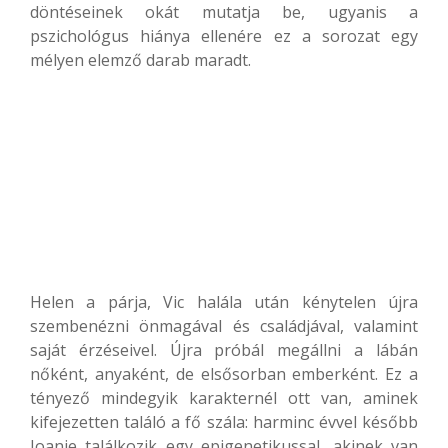
döntéseinek okát mutatja be, ugyanis a
pszichológus hiánya ellenére ez a sorozat egy
mélyen elemző darab maradt.
Helen a párja, Vic halála után kénytelen újra
szembenézni önmagával és családjával, valamint
saját érzéseivel. Újra próbál megállni a lábán
nőként, anyaként, de elsősorban emberként. Ez a
tényező mindegyik karakternél ott van, aminek
kifejezetten találó a fő szála: harminc évvel később
Joanie találkozik egy epigenetikussal, akinek van