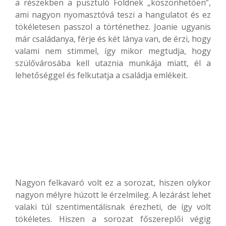
a részekben a pusztuló Földnek „köszönhetően”,
ami nagyon nyomasztóvá teszi a hangulatot és ez
tökéletesen passzol a történethez. Joanie ugyanis
már családanya, férje és két lánya van, de érzi, hogy
valami nem stimmel, így mikor megtudja, hogy
szülővárosába kell utaznia munkája miatt, él a
lehetőséggel és felkutatja a családja emlékeit.
Nagyon felkavaró volt ez a sorozat, hiszen olykor
nagyon mélyre húzott le érzelmileg. A lezárást lehet
valaki túl szentimentálisnak érezheti, de így volt
tökéletes. Hiszen a sorozat főszereplői végig