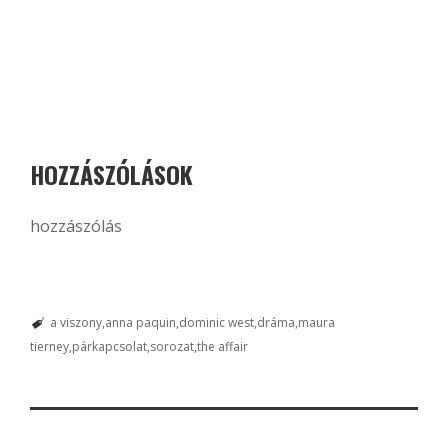
HOZZÁSZÓLÁSOK
hozzászólás
a viszony
anna paquin
dominic west
dráma
maura
tierney
párkapcsolat
sorozat
the affair