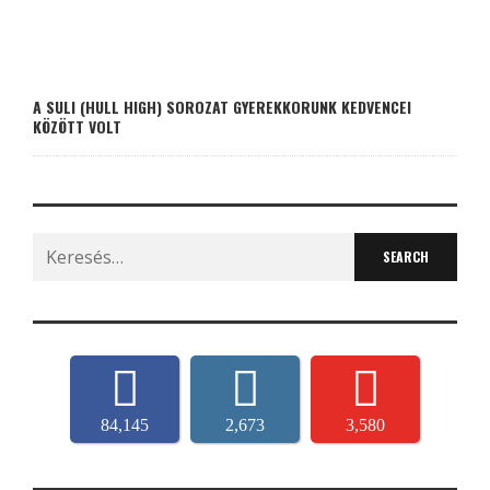
A SULI (HULL HIGH) SOROZAT GYEREKKORUNK KEDVENCEI
KÖZÖTT VOLT
Search
for:
84,145
2,673
3,580