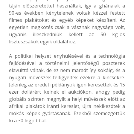
táján előszeretettel használtak, így a ghánaiak a
90-es években kénytelenek voltak kézzel festett
filmes plakátokat és egyéb képeket készíteni. Az
egyetlen megkötés csak a vásznak nagysága volt,
ugyanis illeszkedniük kellett az 50 kg-os
liszteszsákok egyik oldalához.
A politikai helyzet enyhülésével és a technológia
fejlődésével a történelmi jelentőségű poszterek
elavulttá váltak, de ez nem maradt így sokáig, és a
nyugati művészek felfigyeltek ezekre a kincsekre.
Jelenleg az eredeti példányok igen keresettek és 15
ezer dollárért kelnek el aukciókon, ahogy pedig
globális szinten megnyílt a helyi művészek előtt az
afrikai plakátok iránti kereslet, újra nekikezdtek a
mókás képek gyártásának. Ezekből szemezgettük
ki a 30 legjobbat.