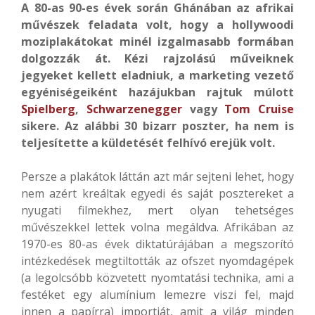
A 80-as 90-es évek során Ghánában az afrikai
művészek feladata volt, hogy a hollywoodi
moziplakátokat minél izgalmasabb formában
dolgozzák át. Kézi rajzolású műveiknek
jegyeket kellett eladniuk, a marketing vezető
egyéniségeiként hazájukban rajtuk múlott
Spielberg
,
Schwarzenegger
vagy
Tom Cruise
sikere. Az alábbi 30 bizarr poszter, ha nem is
teljesítette a küldetését felhívó erejük volt.
Persze a plakátok láttán azt már sejteni lehet, hogy
nem azért kreáltak egyedi és saját posztereket a
nyugati filmekhez, mert olyan tehetséges
művészekkel lettek volna megáldva. Afrikában az
1970-es 80-as évek diktatúrájában a megszorító
intézkedések megtiltották az ofszet nyomdagépek
(a legolcsóbb közvetett nyomtatási technika, ami a
festéket egy alumínium lemezre viszi fel, majd
innen a papírra) importját, amit a világ minden