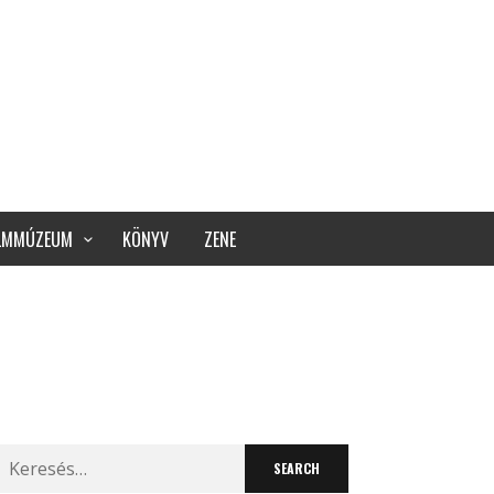
ILMMÚZEUM
KÖNYV
ZENE
Search
for: