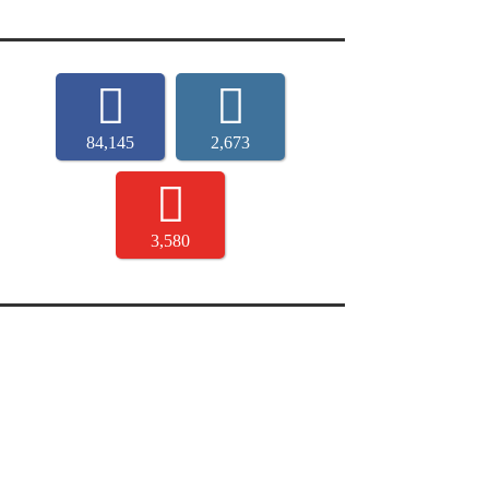
84,145
2,673
3,580