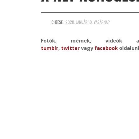
CHEESE
2020. JANUÁR 19. VASÁRNAP
Fotók, mémek, videó
tumblr
,
twitter
vagy
facebook
oldalun