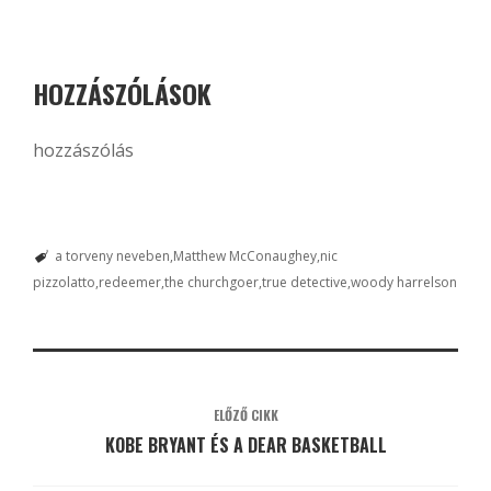
HOZZÁSZÓLÁSOK
hozzászólás
a torveny neveben
Matthew McConaughey
nic
pizzolatto
redeemer
the churchgoer
true detective
woody harrelson
ELŐZŐ CIKK
KOBE BRYANT ÉS A DEAR BASKETBALL