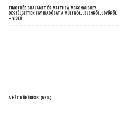
TIMOTHÉE CHALAMET ÉS MATTHEW MCCONAUGHEY
BESZÉLGETTEK EGY KIADÓSAT A MÚLTRÓL, JELENRŐL, JÖVŐRŐL
– VIDEÓ
A HÉT RÖHÖGÉSEI (580.)