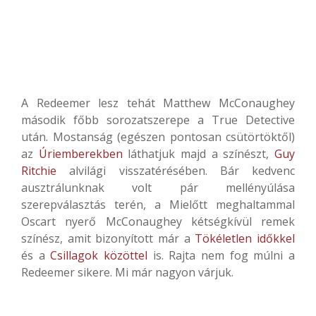
A Redeemer lesz tehát Matthew McConaughey
második főbb sorozatszerepe a True Detective
után. Mostanság (egészen pontosan csütörtöktől)
az
Úriemberekben
láthatjuk majd a színészt,
Guy
Ritchie
alvilági visszatérésében. Bár kedvenc
ausztrálunknak volt pár mellényúlása
szerepválasztás terén, a Mielőtt meghaltammal
Oscart nyerő McConaughey kétségkívül remek
színész, amit bizonyított már a
Tökéletlen időkkel
és a
Csillagok közöttel
is. Rajta nem fog múlni a
Redeemer sikere. Mi már nagyon várjuk.