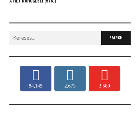
A HÉT RÖHÖGÉSEI (576.)
Search
for:
84,145
2,673
3,580