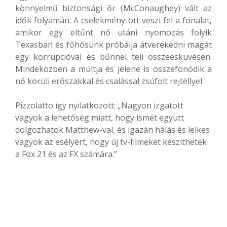
könnyelmű biztonsági őr (McConaughey) vált az
idők folyamán. A cselekmény ott veszi fel a fonalat,
amikor egy eltűnt nő utáni nyomozás folyik
Texasban és főhősünk próbálja átverekedni magát
egy korrupcióval és bűnnel teli összeesküvésen.
Mindeközben a múltja és jelene is összefonódik a
nő körüli erőszakkal és csalással zsúfolt rejtéllyel.
Pizzolatto így nyilatkozott: „Nagyon izgatott
vagyok a lehetőség miatt, hogy ismét együtt
dolgozhatok Matthew-val, és igazán hálás és lelkes
vagyok az esélyért, hogy új tv-filmeket készíthetek
a Fox 21 és az FX számára.”