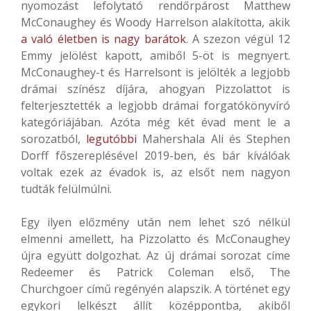
nyomozást lefolytató rendőrpárost Matthew
McConaughey és Woody Harrelson alakította, akik
a való életben is nagy barátok
. A szezon végül 12
Emmy jelölést kapott, amiből 5-öt is megnyert.
McConaughey-t és Harrelsont is jelölték a legjobb
drámai színész díjára, ahogyan Pizzolattot is
felterjesztették a legjobb drámai forgatókönyvíró
kategóriájában. Azóta még két évad ment le a
sorozatból,
legutóbbi
Mahershala Ali és Stephen
Dorff főszereplésével 2019-ben, és bár kíválóak
voltak ezek az évadok is, az elsőt nem nagyon
tudták felülmúlni.
Egy ilyen előzmény után nem lehet szó nélkül
elmenni amellett, ha Pizzolatto és McConaughey
újra együtt dolgozhat. Az új drámai sorozat címe
Redeemer és Patrick Coleman első, The
Churchgoer című regényén alapszik. A történet egy
egykori lelkészt állít középpontba, akiből