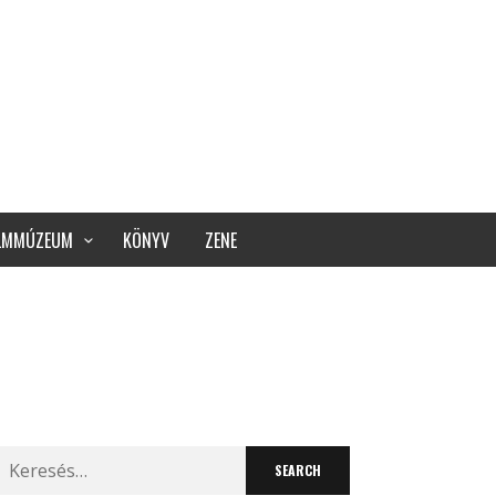
ILMMÚZEUM
KÖNYV
ZENE
Search
for: