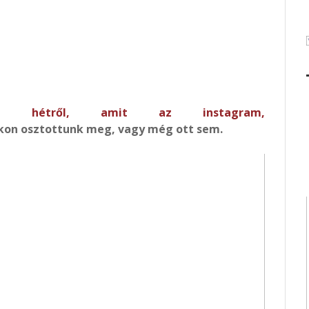
k a hétről, amit az
instagram
,
kon osztottunk meg, vagy még ott sem.