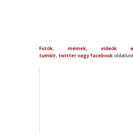
Fotók, mémek, videó
tumblr
,
twitter
vagy
facebook
oldalun