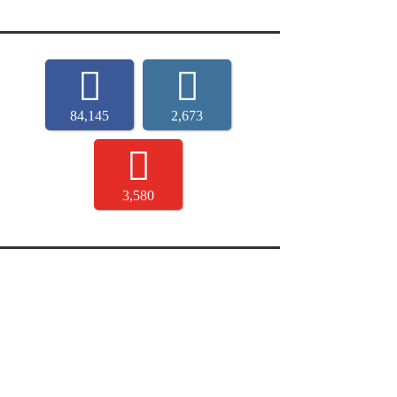
84,145
2,673
3,580