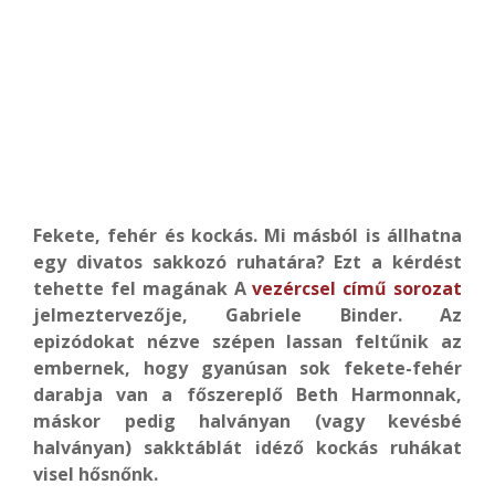
Fekete, fehér és kockás. Mi másból is állhatna
egy divatos sakkozó ruhatára? Ezt a kérdést
tehette fel magának A
vezércsel című sorozat
jelmeztervezője, Gabriele Binder. Az
epizódokat nézve szépen lassan feltűnik az
embernek, hogy gyanúsan sok fekete-fehér
darabja van a főszereplő Beth Harmonnak,
máskor pedig halványan (vagy kevésbé
halványan) sakktáblát idéző kockás ruhákat
visel hősnőnk.