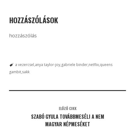
HOZZÁSZÓLÁSOK
hozzászólás
a vezercsel
anya taylor-joy
gabriele binder
netflix
queens
gambit
sakk
ELŐZŐ CIKK
SZABÓ GYULA TOVÁBBMESÉLI A NEM
MAGYAR NÉPMESÉKET