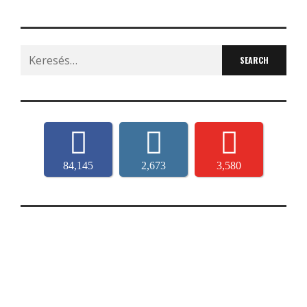
Search
for:
84,145
2,673
3,580