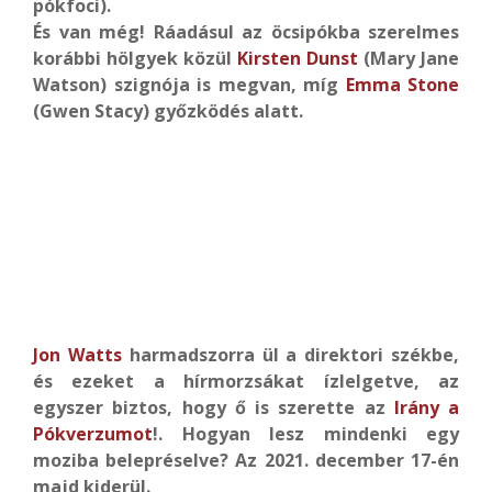
pókfoci).
És van még! Ráadásul az öcsipókba szerelmes
korábbi hölgyek közül
Kirsten Dunst
(Mary Jane
Watson) szignója is megvan, míg
Emma Stone
(Gwen Stacy) győzködés alatt.
Jon Watts
harmadszorra ül a direktori székbe,
és ezeket a hírmorzsákat ízlelgetve, az
egyszer biztos, hogy ő is szerette az
Irány a
Pókverzumot
!. Hogyan lesz mindenki egy
moziba belepréselve? Az 2021. december 17-én
majd kiderül.