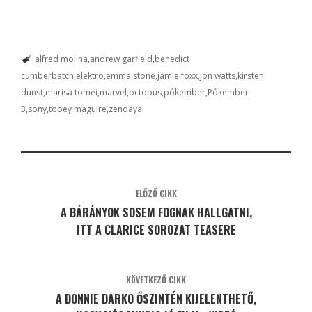
alfred molina
andrew garfield
benedict
cumberbatch
elektro
emma stone
jamie foxx
jon watts
kirsten
dunst
marisa tomei
marvel
octopus
pókember
Pókember
3
sony
tobey maguire
zendaya
ELŐZŐ CIKK
A BÁRÁNYOK SOSEM FOGNAK HALLGATNI,
ITT A CLARICE SOROZAT TEASERE
KÖVETKEZŐ CIKK
A DONNIE DARKO ŐSZINTÉN KIJELENTHETŐ,