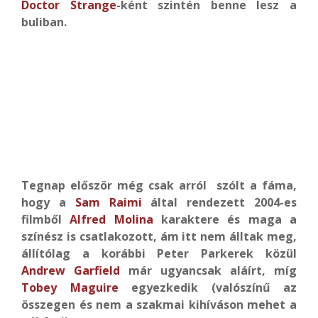
Doctor Strange
-ként szintén benne lesz a
buliban.
Tegnap először még csak arról szólt a fáma,
hogy a
Sam Raimi
által rendezett 2004-es
filmből
Alfred Molina
karaktere és maga a
színész is csatlakozott, ám itt nem álltak meg,
állítólag a korábbi Peter Parkerek közül
Andrew Garfield
már ugyancsak aláírt, míg
Tobey Maguire
egyezkedik (valószínű az
összegen és nem a szakmai kihíváson mehet a