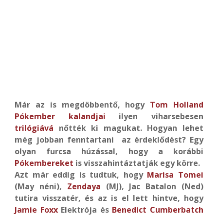
Már az is megdöbbentő, hogy
Tom Holland
Pókember kalandjai
ilyen viharsebesen
trilógiává
nőtték ki magukat. Hogyan lehet
még jobban fenntartani az érdeklődést? Egy
olyan furcsa húzással, hogy a korábbi
Pókembereket
is visszahintáztatják egy körre.
Azt már eddig is tudtuk, hogy
Marisa Tomei
(May néni),
Zendaya
(MJ), Jac Batalon (Ned)
tutira visszatér, és az is el lett hintve, hogy
Jamie Foxx
Elektrója és
Benedict Cumberbatch