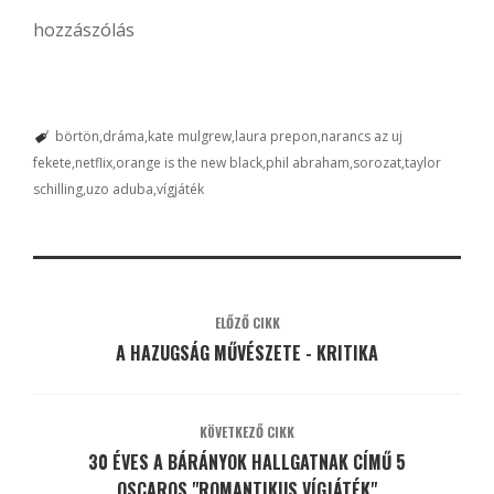
hozzászólás
börtön
dráma
kate mulgrew
laura prepon
narancs az uj
fekete
netflix
orange is the new black
phil abraham
sorozat
taylor
schilling
uzo aduba
vígjáték
ELŐZŐ CIKK
A HAZUGSÁG MŰVÉSZETE - KRITIKA
KÖVETKEZŐ CIKK
30 ÉVES A BÁRÁNYOK HALLGATNAK CÍMŰ 5
OSCAROS "ROMANTIKUS VÍGJÁTÉK"