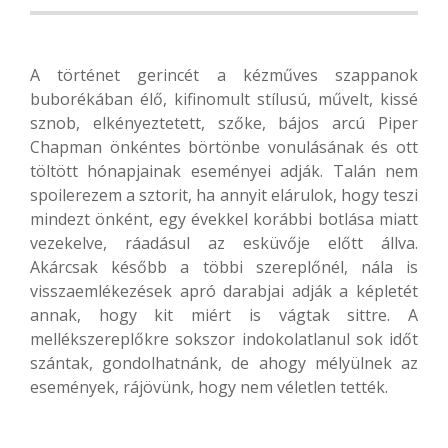
A történet gerincét a kézműves szappanok
buborékában élő, kifinomult stílusú, művelt, kissé
sznob, elkényeztetett, szőke, bájos arcú Piper
Chapman önkéntes börtönbe vonulásának és ott
töltött hónapjainak eseményei adják. Talán nem
spoilerezem a sztorit, ha annyit elárulok, hogy teszi
mindezt önként, egy évekkel korábbi botlása miatt
vezekelve, ráadásul az esküvője előtt állva.
Akárcsak később a többi szereplőnél, nála is
visszaemlékezések apró darabjai adják a képletét
annak, hogy kit miért is vágtak sittre. A
mellékszereplőkre sokszor indokolatlanul sok időt
szántak, gondolhatnánk, de ahogy mélyülnek az
események, rájövünk, hogy nem véletlen tették.