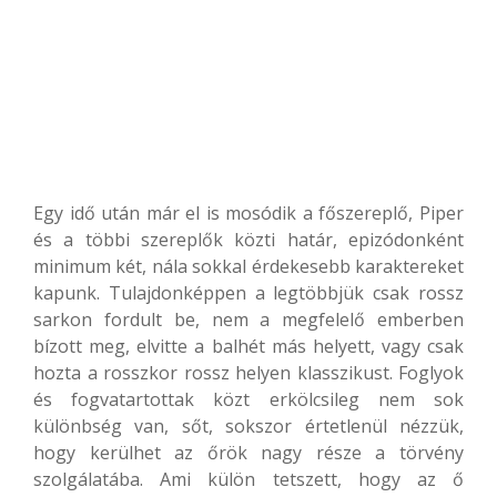
E
gy idő után már el is mosódik a főszereplő, Piper
és a többi szereplők közti határ, epizódonként
minimum két, nála sokkal érdekesebb karaktereket
kapunk. Tulajdonképpen a legtöbbjük csak rossz
sarkon fordult be, nem a megfelelő emberben
bízott meg, elvitte a balhét más helyett, vagy csak
hozta a rosszkor rossz helyen klasszikust.
Foglyok
és fogvatartottak közt erkölcsileg nem sok
különbség van, sőt, sokszor értetlenül nézzük,
hogy kerülhet az őrök nagy része a törvény
szolgálatába. Ami külön tetszett, hogy az ő