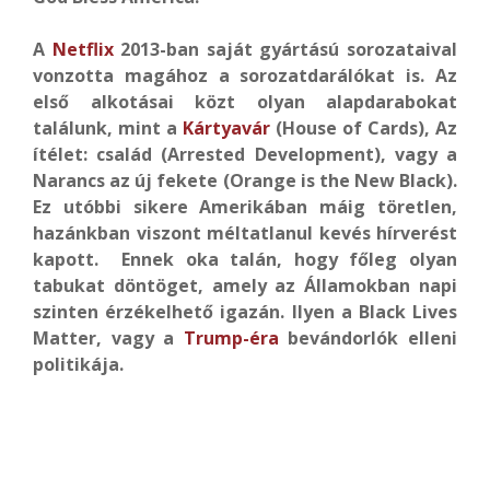
A
Netflix
2013-ban saját gyártású sorozataival
vonzotta magához a sorozatdarálókat is. Az
első alkotásai közt olyan alapdarabokat
találunk, mint a
Kártyavár
(House of Cards), Az
ítélet: család (Arrested Development), vagy a
Narancs az új fekete (Orange is the New Black).
Ez utóbbi sikere Amerikában máig töretlen,
hazánkban viszont méltatlanul kevés hírverést
kapott. Ennek oka talán, hogy főleg olyan
tabukat döntöget, amely az Államokban napi
szinten érzékelhető igazán. Ilyen a Black Lives
Matter, vagy a
Trump-éra
bevándorlók elleni
politikája.