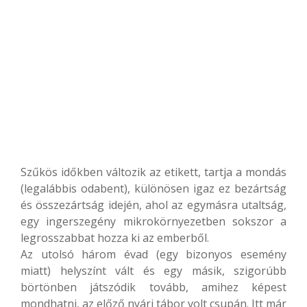
Szűkös időkben változik az etikett, tartja a mondás
(legalábbis odabent), különösen igaz ez bezártság
és összezártság idején, ahol az egymásra utaltság,
egy ingerszegény mikrokörnyezetben sokszor a
legrosszabbat hozza ki az emberből.
Az utolsó három évad (egy bizonyos esemény
miatt) helyszínt vált és egy másik, szigorúbb
börtönben játszódik tovább, amihez képest
mondhatni, az előző nyári tábor volt csupán. Itt már