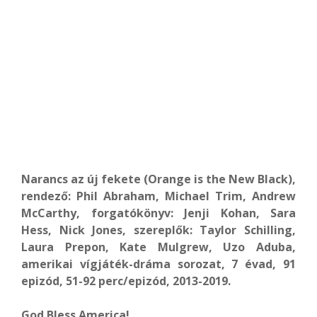
Narancs az új fekete (Orange is the New Black),
rendező: Phil Abraham, Michael Trim, Andrew
McCarthy, forgatókönyv: Jenji Kohan, Sara
Hess, Nick Jones, szereplők: Taylor Schilling,
Laura Prepon, Kate Mulgrew, Uzo Aduba,
amerikai vígjáték-dráma sorozat, 7 évad, 91
epizód, 5
1-92 perc/epizód, 2013-2019.
God Bless America!