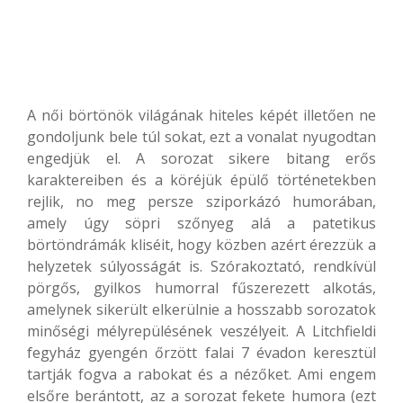
A női börtönök világának hiteles képét illetően ne
gondoljunk bele túl sokat, ezt a vonalat nyugodtan
engedjük el. A sorozat sikere bitang erős
karaktereiben és a köréjük épülő történetekben
rejlik, no meg persze sziporkázó humorában,
amely úgy söpri szőnyeg alá a patetikus
börtöndrámák kliséit, hogy közben azért érezzük a
helyzetek súlyosságát is. Szórakoztató, rendkívül
pörgős, gyilkos humorral fűszerezett alkotás,
amelynek sikerült elkerülnie a hosszabb sorozatok
minőségi mélyrepülésének veszélyeit. A Litchfieldi
fegyház gyengén őrzött falai 7 évadon keresztül
tartják fogva a rabokat és a nézőket. Ami engem
elsőre berántott, az a sorozat fekete humora (ezt