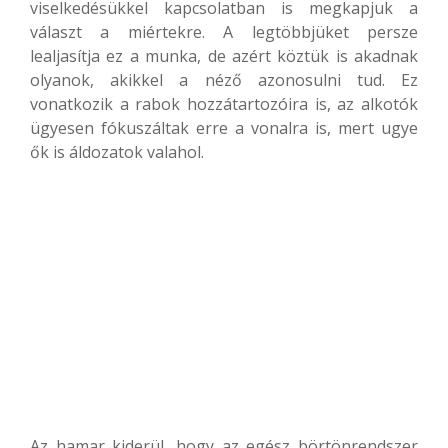
viselkedésükkel kapcsolatban is megkapjuk a
választ a miértekre. A legtöbbjüket persze
lealjasítja ez a munka, de azért köztük is akadnak
olyanok, akikkel a néző azonosulni tud. Ez
vonatkozik a rabok hozzátartozóira is, az alkotók
ügyesen fókuszáltak erre a vonalra is, mert ugye
ők is áldozatok valahol.
Az hamar kiderül, hogy az egész börtönrendszer