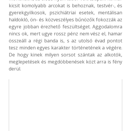
kicsit komolyabb arcokat is behoznak, testvér-, és
gyerekgyilkosok, pszichiátriai esetek, mentálisan
haldokló, ön- és közveszélyes bűnözők fokozzák az
egyre jobban érezhető feszültséget. Aggodalomra
nincs ok, mert ugye rossz pénz nem vész el, hamar
összeáll a régi banda is, s az utolsó évad pontot
tesz minden egyes karakter történetének a végére.
De hogy kinek milyen sorsot szántak az alkotók,
meglepetések és megdöbbenések közt arra is fény
derül.