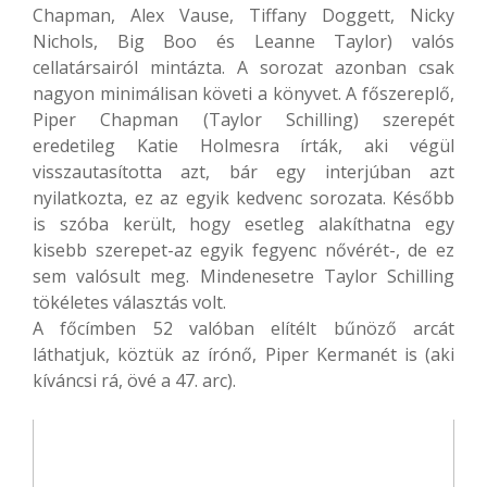
Chapman, Alex Vause, Tiffany Doggett, Nicky
Nichols, Big Boo és Leanne Taylor) valós
cellatársairól mintázta. A sorozat azonban csak
nagyon minimálisan követi a könyvet. A főszereplő,
Piper Chapman (Taylor Schilling) szerepét
eredetileg Katie Holmesra írták, aki végül
visszautasította azt, bár egy interjúban azt
nyilatkozta, ez az egyik kedvenc sorozata.
Később
is szóba került, hogy esetleg alakíthatna egy
kisebb szerepet-az egyik fegyenc nővérét-, de ez
sem valósult meg. Mindenesetre Taylor Schilling
tökéletes választás volt.
A főcímben 52 valóban elítélt bűnöző arcát
láthatjuk, köztük az írónő, Piper Kermanét is (aki
kíváncsi rá, övé a 47. arc).