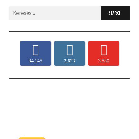
Search
for:
84,145
2,673
3,580