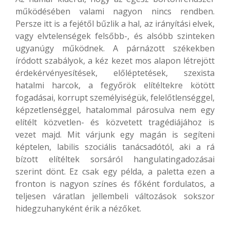
működésében valami nagyon nincs rendben.
Persze itt is a fejétől bűzlik a hal, az irányítási elvek,
vagy elvtelenségek felsőbb-, és alsóbb szinteken
ugyanúgy működnek. A párnázott székekben
íródott szabályok, a kéz kezet mos alapon létrejött
érdekérvényesítések, előléptetések, szexista
hatalmi harcok, a fegyőrök elítéltekre kötött
fogadásai, korrupt személyiségük, felelőtlenséggel,
képzetlenséggel, hatalommal párosulva nem egy
elítélt közvetlen- és közvetett tragédiájához is
vezet majd. Mit várjunk egy magán is segíteni
képtelen, labilis szociális tanácsadótól, aki a rá
bízott elítéltek sorsáról hangulatingadozásai
szerint dönt. Ez csak egy példa, a paletta ezen a
fronton is nagyon színes és főként fordulatos, a
teljesen váratlan jellembeli változások sokszor
hidegzuhanyként érik a nézőket.