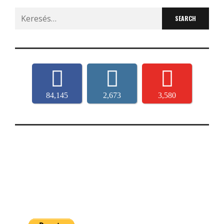
Search
for:
84,145
2,673
3,580