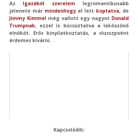
Az
Igazából szerelem
legromantikusabb
jelenete már
mindenhogy
el lett
koptatva
, de
Jimmy Kimmel
még vallott egy nagyot
Donald
Trumpnak
, ezzel is búcsúztatva a leköszönő
elnököt. Erős kinyilatkoztatás, a slusszpoént
érdemes kivárni.
Kapcsolódik: