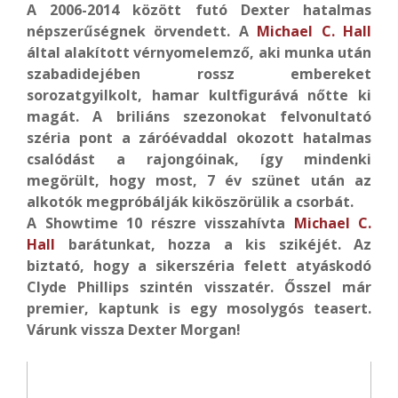
A 2006-2014 között futó Dexter hatalmas
népszerűségnek örvendett. A
Michael C. Hall
által alakított vérnyomelemző, aki munka után
szabadidejében rossz embereket
sorozatgyilkolt, hamar kultfigurává nőtte ki
magát. A briliáns szezonokat felvonultató
széria pont a záróévaddal okozott hatalmas
csalódást a rajongóinak, így mindenki
megörült, hogy most, 7 év szünet után az
alkotók megpróbálják kiköszörülik a csorbát.
A Showtime 10 részre visszahívta
Michael C.
Hall
barátunkat, hozza a kis szikéjét. Az
biztató, hogy a sikerszéria felett atyáskodó
Clyde Phillips szintén visszatér. Ősszel már
premier, kaptunk is egy mosolygós teasert.
Várunk vissza Dexter Morgan!