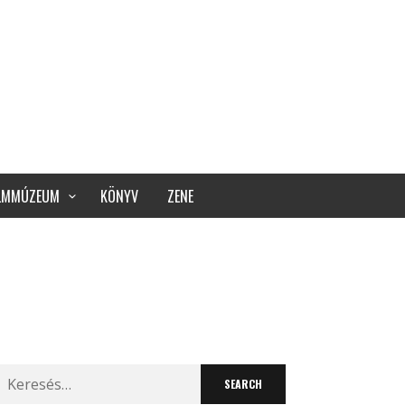
ILMMÚZEUM
KÖNYV
ZENE
Search
for: