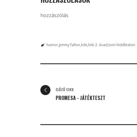
hozzászólás
humor
jimmy fallon
loki
loki 2. évad
tom hiddleston
ELŐZŐ CIKK
PROMESA - JÁTÉKTESZT