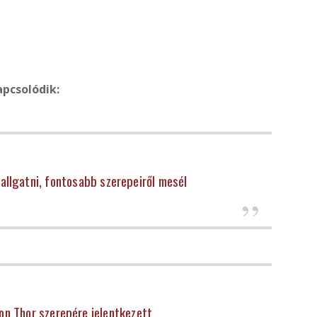
apcsolódik:
allgatni, fontosabb szerepeiről mesél
on Thor szerepére jelentkezett