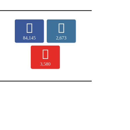
84,145
2,673
3,580