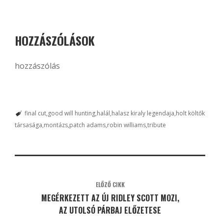
HOZZÁSZÓLÁSOK
hozzászólás
final cut
good will hunting
halál
halasz kiraly legendaja
holt költők
társasága
montázs
patch adams
robin williams
tribute
ELŐZŐ CIKK
MEGÉRKEZETT AZ ÚJ RIDLEY SCOTT MOZI,
AZ UTOLSÓ PÁRBAJ ELŐZETESE