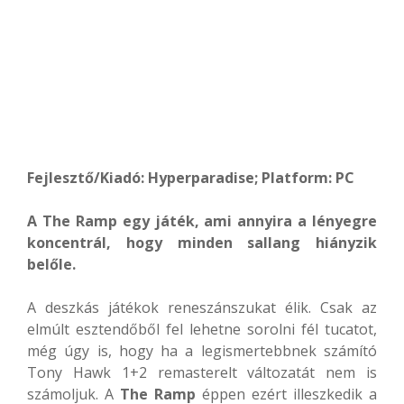
Fejlesztő/Kiadó: Hyperparadise; Platform: PC
A The Ramp egy játék, ami annyira a lényegre
koncentrál, hogy minden sallang hiányzik
belőle.
A deszkás játékok reneszánszukat élik. Csak az
elmúlt esztendőből fel lehetne sorolni fél tucatot,
még úgy is, hogy ha a legismertebbnek számító
Tony Hawk 1+2 remasterelt változatát nem is
számoljuk. A
The Ramp
éppen ezért illeszkedik a