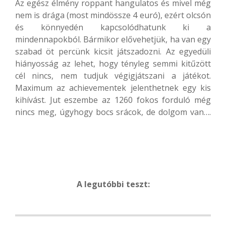
Az egész élmény roppant hangulatos és mivel még
nem is drága (most mindössze 4 euró), ezért olcsón
és könnyedén kapcsolódhatunk ki a
mindennapokból. Bármikor elővehetjük, ha van egy
szabad öt percünk kicsit játszadozni. Az egyedüli
hiányosság az lehet, hogy tényleg semmi kitűzött
cél nincs, nem tudjuk végigjátszani a játékot.
Maximum az achievementek jelenthetnek egy kis
kihívást. Jut eszembe az 1260 fokos forduló még
nincs meg, úgyhogy bocs srácok, de dolgom van….
A legutóbbi teszt: