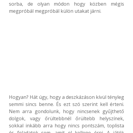
sorba, de olyan módon hogy közben mégis
megpróbál megpróbál külön utakat járni.
Hogyan? Hát úgy, hogy a deszkázáson kívül tényleg
semmi sincs benne. És ezt szó szerint kell érteni.
Nem arra gondolunk, hogy nincsenek gyűjthető
dolgok, vagy őrültebbnél őrültebb helyszínek,
sokkal inkább arra hogy nincs pontszám, toplista
és feladatok sem, amit el kellene érni. A játék