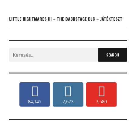
LITTLE NIGHTMARES III – THE BACKSTAGE DLC – JÁTÉKTESZT
Search
for:
84,145
2,673
3,580