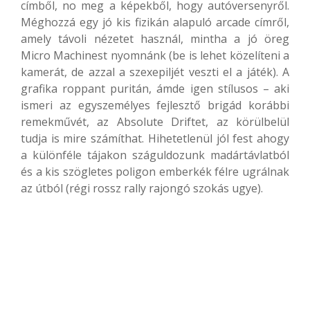
címből, no meg a képekből, hogy autóversenyről.
Méghozzá egy jó kis fizikán alapuló arcade címről,
amely távoli nézetet használ, mintha a jó öreg
Micro Machinest nyomnánk (be is lehet közelíteni a
kamerát, de azzal a szexepiljét veszti el a játék). A
grafika roppant puritán, ámde igen stílusos – aki
ismeri az egyszemélyes fejlesztő brigád korábbi
remekművét, az Absolute Driftet, az körülbelül
tudja is mire számíthat. Hihetetlenül jól fest ahogy
a különféle tájakon száguldozunk madártávlatból
és a kis szögletes poligon emberkék félre ugrálnak
az útból (régi rossz rally rajongó szokás ugye).