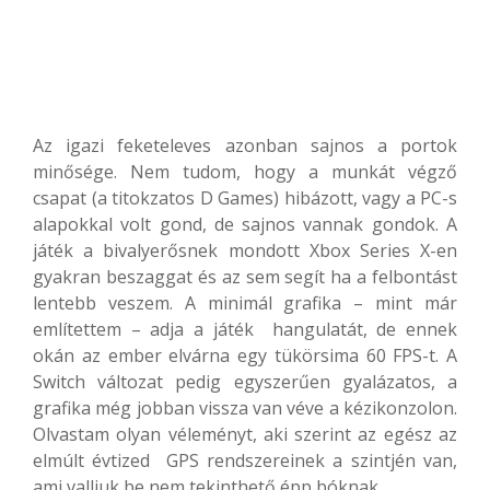
Az igazi feketeleves azonban sajnos a portok
minősége. Nem tudom, hogy a munkát végző
csapat (a titokzatos D Games) hibázott, vagy a PC-s
alapokkal volt gond, de sajnos vannak gondok. A
játék a bivalyerősnek mondott Xbox Series X-en
gyakran beszaggat és az sem segít ha a felbontást
lentebb veszem. A minimál grafika – mint már
említettem – adja a játék hangulatát, de ennek
okán az ember elvárna egy tükörsima 60 FPS-t. A
Switch változat pedig egyszerűen gyalázatos, a
grafika még jobban vissza van véve a kézikonzolon.
Olvastam olyan véleményt, aki szerint az egész az
elmúlt évtized GPS rendszereinek a szintjén van,
ami valljuk be nem tekinthető épp bóknak.