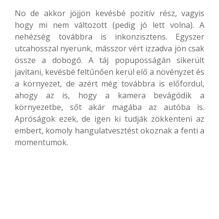
No de akkor jöjjön kevésbé pozitív rész, vagyis
hogy mi nem változott (pedig jó lett volna). A
nehézség továbbra is inkonzisztens. Egyszer
utcahosszal nyerünk, másszor vért izzadva jön csak
össze a dobogó. A táj popuposságán sikerült
javítani, kevésbé feltűnően kerül elő a növényzet és
a környezet, de azért még továbbra is előfordul,
ahogy az is, hogy a kamera bevágódik a
környezetbe, sőt akár magába az autóba is.
Apróságok ezek, de igen ki tudják zökkenteni az
embert, komoly hangulatvesztést okoznak a fenti a
momentumok.