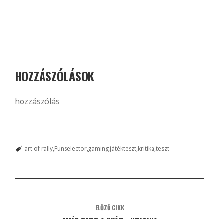
HOZZÁSZÓLÁSOK
hozzászólás
art of rally
Funselector
gaming
játékteszt
kritika
teszt
ELŐZŐ CIKK