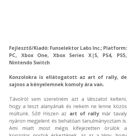
Fejlesztő/Kiadó: Funselektor Labs Inc.; Platform:
PC, Xbox One, Xbox Series X|S, PS4, PS5,
Nintendo Switch
Konzolokra is ellátogatott az art of rally, de
sajnos a kényelemnek komoly ára van.
Távolról sem szeretném azt a látszatot kelteni,
hogy a teszt alanyának és nekem ne lenne közös
múltunk. Sőt! Hiszen az
art of rally
már tavaly
nyáron megjelent és behatóan tanulmányoztam is.
Ami miatt most mégis kifejezetten örülök a
konzolos portok érkeztének, az az a tény, hogy