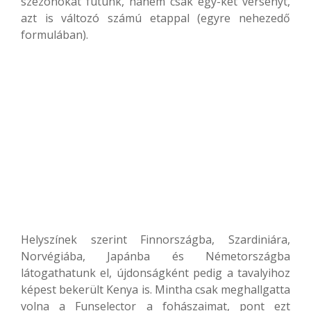
szezonokat futunk, hanem csak egy-két versenyt,
azt is változó számú etappal (egyre nehezedő
formulában).
Helyszínek szerint Finnországba, Szardiniára,
Norvégiába, Japánba és Németországba
látogathatunk el, újdonságként pedig a tavalyihoz
képest bekerült Kenya is. Mintha csak meghallgatta
volna a Funselector a fohászaimat, pont ezt