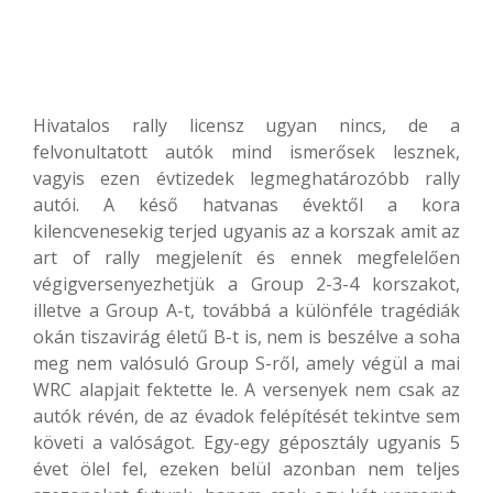
Hivatalos rally licensz ugyan nincs, de a
felvonultatott autók mind ismerősek lesznek,
vagyis ezen évtizedek legmeghatározóbb rally
autói. A késő hatvanas évektől a kora
kilencvenesekig terjed ugyanis az a korszak amit az
art of rally megjelenít és ennek megfelelően
végigversenyezhetjük a Group 2-3-4 korszakot,
illetve a Group A-t, továbbá a különféle tragédiák
okán tiszavirág életű B-t is, nem is beszélve a soha
meg nem valósuló Group S-ről, amely végül a mai
WRC alapjait fektette le. A versenyek nem csak az
autók révén, de az évadok felépítését tekintve sem
követi a valóságot. Egy-egy géposztály ugyanis 5
évet ölel fel, ezeken belül azonban nem teljes