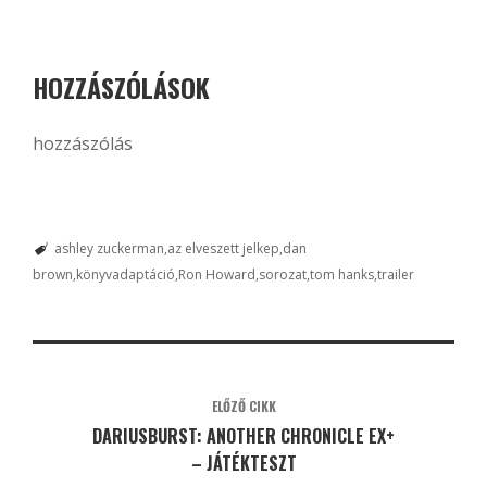
HOZZÁSZÓLÁSOK
hozzászólás
ashley zuckerman
az elveszett jelkep
dan
brown
könyvadaptáció
Ron Howard
sorozat
tom hanks
trailer
ELŐZŐ CIKK
DARIUSBURST: ANOTHER CHRONICLE EX+
– JÁTÉKTESZT