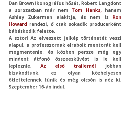
Dan Brown ikonográfus hősét, Robert Langdont
a sorozatban már nem
Tom Hanks,
hanem
Ashley Zukerman alakítja, és nem is
Ron
Howard
rendezi, ő csak sokadik producerként
bábáskodik felette.
A sztori Az elveszett jelkép történetét veszi
alapul, a professzornak elrabolt mentorát kell
megmentenie, és közben persze még egy
mindent átfonó összeesküvést is le kell
lepleznie.
Az első trailernél
jobban
bizakodtunk, ez olyan közhelyesen
ötlettelennek tűnik és még olcsón is néz ki.
Szeptember 16-án indul.