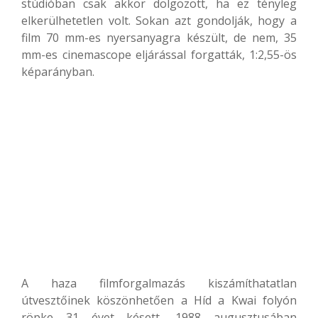
stúdióban csak akkor dolgozott, ha ez tényleg
elkerülhetetlen volt. Sokan azt gondolják, hogy a
film 70 mm-es nyersanyagra készült, de nem, 35
mm-es cinemascope eljárással forgatták, 1:2,55-ös
képarányban.
A haza filmforgalmazás kiszámíthatatlan
útvesztőinek köszönhetően a Híd a Kwai folyón
röpke 31 évet késett, 1988 augusztusában