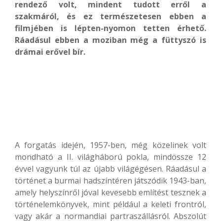
rendező volt
, mindent tudott erről a
szakmáról, és ez természetesen ebben a
filmjében is lépten-nyomon tetten érhető.
Ráadásul ebben a moziban még a füttyszó is
drámai erővel bír.
A forgatás idején, 1957-ben, még közelinek volt
mondható a II. világháború pokla, mindössze 12
évvel vagyunk túl az újabb világégésen. Ráadásul a
történet a burmai hadszíntéren játszódik 1943-ban,
amely helyszínről jóval kevesebb említést tesznek a
történelemkönyvek, mint például a keleti frontról,
vagy akár a normandiai partraszállásról. Abszolút