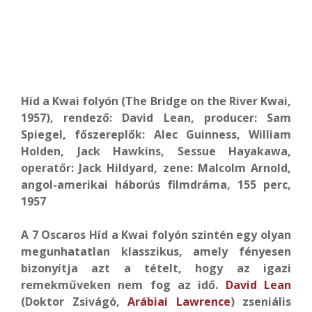
Híd a Kwai folyón (The Bridge on the River Kwai,
1957), rendező: David Lean, producer: Sam
Spiegel, főszereplők: Alec Guinness, William
Holden, Jack Hawkins,
Sessue Hayakawa
,
operatőr: Jack Hildyard, zene: Malcolm Arnold,
angol-amerikai háborús filmdráma, 155 perc,
1957
A 7 Oscaros Híd a Kwai folyón szintén egy olyan
megunhatatlan klasszikus, amely fényesen
bizonyítja azt a tételt, hogy az igazi
remekműveken nem fog az idő.
David Lean
(Doktor Zsivágó,
Arábiai Lawrence
)
zseniális