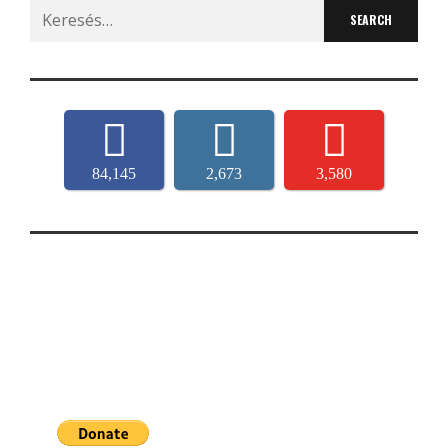
Search
for:
84,145
2,673
3,580