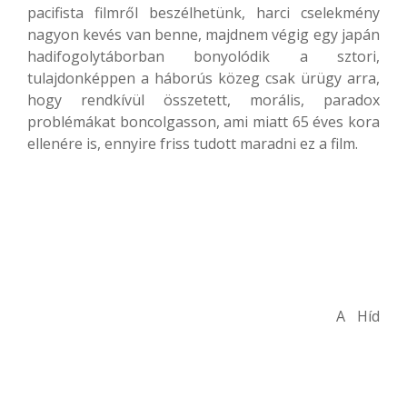
pacifista filmről beszélhetünk, harci cselekmény
nagyon kevés van benne, majdnem végig egy japán
hadifogolytáborban bonyolódik a sztori,
tulajdonképpen a háborús közeg csak ürügy arra,
hogy rendkívül összetett, morális, paradox
problémákat boncolgasson, ami miatt 65 éves kora
ellenére is, ennyire friss tudott maradni ez a film.
A Híd