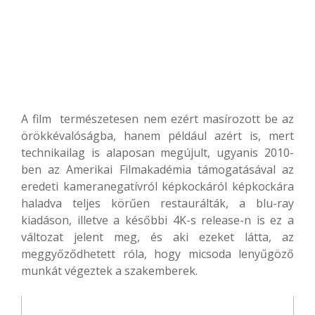
A film természetesen nem ezért masírozott be az
örökkévalóságba, hanem például azért is, mert
technikailag is alaposan megújult, ugyanis 2010-
ben az Amerikai Filmakadémia támogatásával az
eredeti kameranegatívról képkockáról képkockára
haladva teljes körűen restaurálták, a blu-ray
kiadáson, illetve a későbbi 4K-s release-n is ez a
változat jelent meg, és aki ezeket látta, az
meggyőződhetett róla, hogy micsoda lenyűgöző
munkát végeztek a szakemberek.