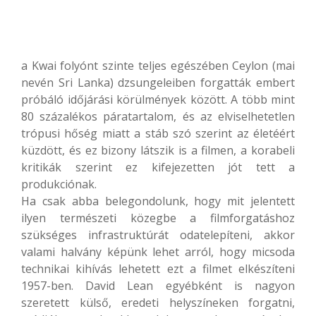
a Kwai folyónt szinte teljes egészében Ceylon (mai
nevén Sri Lanka) dzsungeleiben forgatták embert
próbáló időjárási körülmények között. A több mint
80 százalékos páratartalom, és az elviselhetetlen
trópusi hőség miatt a stáb szó szerint az életéért
küzdött, és ez bizony látszik is a filmen, a korabeli
kritikák szerint ez kifejezetten jót tett a
produkciónak.
Ha csak abba belegondolunk, hogy mit jelentett
ilyen természeti közegbe a filmforgatáshoz
szükséges infrastruktúrát odatelepíteni, akkor
valami halvány képünk lehet arról, hogy micsoda
technikai kihívás lehetett ezt a filmet elkészíteni
1957-ben. David Lean egyébként is nagyon
szeretett külső, eredeti helyszíneken forgatni,