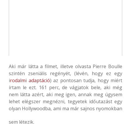
Aki már látta a filmet, illetve olvasta Pierre Boulle
szintén zseniális regényét, (lévén, hogy ez egy
i
rodalmi adaptáció
) az pontosan tudja, hogy miért
írtam le ezt. 161 perc, de vágjatok bele, aki még
nem látta azért, aki meg igen, annak meg úgysem
lehet elégszer megnézni, tegyetek időutazást egy
olyan Hollywoodba, ami ma már sajnos nyomokban
sem létezik.