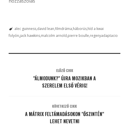
hozzászólás
alec guinness
david lean
filmdráma
háborús
híd a kwai
folyón
jack hawkins
malcolm arnold
pierre boulle
regenyadaptacio
ELŐZŐ CIKK
"ÁLMODUNK?" ÚJRA MOZIKBAN A
SZERELEM ELSŐ VÉRIG!
KÖVETKEZŐ CIKK
A MÁTRIX FELTÁMADÁSOKON "ŐSZINTÉN"
LEHET NEVETNI