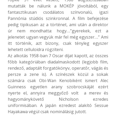
mutatták be nálunk a MOKÉP jóvoltából, egy
fantasztikusan csodálatos színvonalú, igazi
Pannónia stúdiós szinkronnal. A film befejezése
pedig tipikusan az a történet, ami után a direktor
úr nem mondhatta: hogy….”gyerekek, ezt a
jelenetet ugyan vegyük már fel még egyszer….” Ami
itt történik, azt bizony, csak tényleg egyszer
lehetett celluloidra rögzíteni.
Az alkotás 1958-ban 7 Oscar díjat kapott, az összes
főbb kategóriában diadalmaskodott (legjobb film,
rendező, adaptált forgatókönyv, operatőr, vágás és
persze a zene is). A színészek közül a sokak
számára csak Obi-Wan Kenobiként ismert Alec
Guinness egyetlen arany szobrocskáját ezért
nyerte el, annyira meggyőző volt a merev és
hagyománykövető Nicholson ezredes
uniformisában. A japán ezredest alakító Sessue
Hayakawa
végül csak nominálásig jutott.