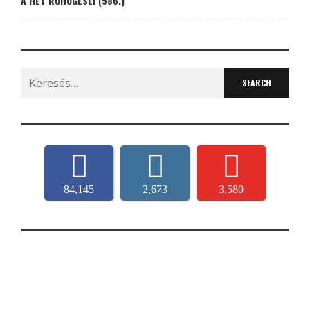
A HÉT RÖHÖGÉSEI (586.)
Search
for:
84,145
2,673
3,580