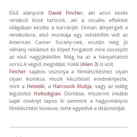
Első alanyunk
David Fincher
, aki azon kevés
rendező közé tartozik, aki a vizuális effektek
világában kezdte a karrierjét. Onnan átnyergelt a
rendezésre, első munkája egy reklámfilm volt az
American Cancer Society-nek, ezután még jó
néhány reklámot és klipet forgatott mire összejött
az első nagyjátékfilm. Még ha az a hányattatott
sorsú A végső megoldás: Halál (
Alien 3
) is volt.
Fincher
sajátos viszonya a filmkészítéshez olyan
olyan ikonikus mozik készítését eredményezte,
mint a
Hetedik
, a
Harcosok Klubja
, vagy az eddig
legutolsó
Holtodiglan
. Döntése, miszerint inkább
saját ösvényt tapos ki semmint a hagyományos
filmkészítést kövesse, tette egyedivé a látásmódját.