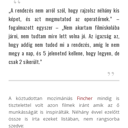
„A rendezés nem arról szól, hogy rajzolsz néhány kis
képet, és azt megmutatod az operatőrnek.” –
fogalmazott egyszer – „Nem akartam filmiskolába
járni, nem tudtam mire lett volna jó. Az igazság az,
hogy addig nem tudod mi a rendezés, amíg le nem
megy a nap, és 5 jeleneted kellene, hogy legyen, de
csak 2 sikerült.”
A köztudottan mozimániás
Fincher
mindig is
tisztelettel volt azon filmek iránt amik az ő
munkásságát is inspirálták. Néhány évvel ezelőtt
össze is írta ezeket listában, nem rangsorba
szedve: