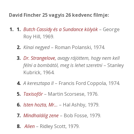
David Fincher 25 vagyis 26 kedvenc filmje:
Butch Cassidy és a Sundance kölyök
– George
Roy Hill, 1969.
Kínai negyed
– Roman Polanski, 1974.
Dr. Strangelove,
avagy rájöttem, hogy nem kell
félni a bombától, meg is lehet szeretni
– Stanley
Kubrick, 1964.
A keresztapa II
– Francis Ford Coppola, 1974.
Taxisofőr
– Martin Scorsese, 1976.
Isten hozta, Mr..
.
– Hal Ashby, 1979.
Mindhalálig zene
– Bob Fosse, 1979.
Alien
– Ridley Scott, 1979.