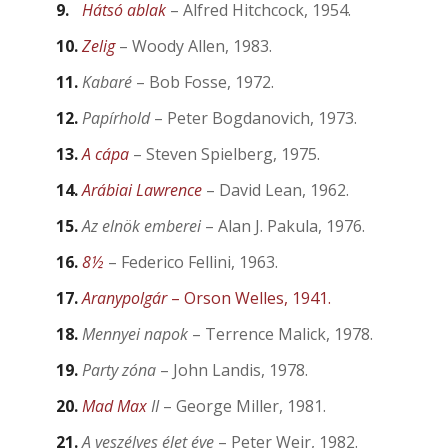
Hátsó ablak
– Alfred Hitchcock, 1954.
Zelig
– Woody Allen, 1983.
Kabaré
– Bob Fosse, 1972.
Papírhold
– Peter Bogdanovich, 1973.
A cápa
– Steven Spielberg, 1975.
Arábiai Lawrence
– David Lean, 1962.
Az elnök emberei
– Alan J. Pakula, 1976.
8½
– Federico Fellini, 1963.
Aranypolgár
– Orson Welles, 1941.
Mennyei napok
– Terrence Malick, 1978.
Party zóna
– John Landis, 1978.
Mad Max
II
– George Miller, 1981.
A veszélyes élet éve
– Peter Weir, 1982.