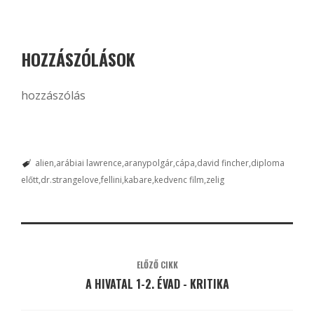
HOZZÁSZÓLÁSOK
hozzászólás
alien
arábiai lawrence
aranypolgár
cápa
david fincher
diploma
előtt
dr.strangelove
fellini
kabare
kedvenc film
zelig
ELŐZŐ CIKK
A HIVATAL 1-2. ÉVAD - KRITIKA